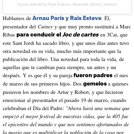
A post shared by Rais Esteve i Albareda (@rais_esteve)
Hablamos de
.
Él,
Arnau París y Rais Esteve
presentador del
Cuines
y que muy pronto sustituirá a Marc
Ribas
en 3Cat, que
para conducir el
Joc de cartes
este Sant Jordi ha sacado libro, y que unos días antes tuvo
otra novedad en su vida, mucho más importante que la
publicación del libro. Una novedad para toda la vida, de
aquellas que te cambian para siempre, un antes y un
después. Y es que él y su pareja
el mes
fueron padres
de marzo de sus primeros hijos. Dos
a quienes
gemelos
pusieron los nombres de Artur y Robert, y que hicieron
emocionar al presentador el pasado 19 de marzo, cuando
celebraban el Día del Padre:
"Ahora hará una semana que
empezó el mejor festival de nuestras vidas, que la 405 fue
el epicentro del mundo y que nos sentimos afortunados de
la magia que es multiplicar la población de la casa por