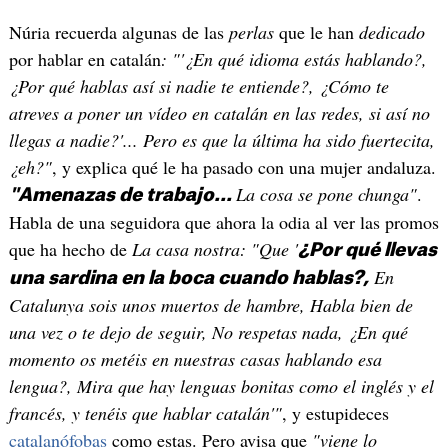
Núria recuerda algunas de las
perlas
que le han
dedicado
por hablar en catalán
: "'¿En qué idioma estás hablando?,
¿Por qué hablas así si nadie te entiende?, ¿Cómo te
atreves a poner un vídeo en catalán en las redes, si así no
llegas a nadie?'... Pero es que la última ha sido fuertecita,
¿eh?"
, y explica qué le ha pasado con una mujer andaluza.
La cosa se pone chunga"
.
"Amenazas de trabajo...
Habla de una seguidora que ahora la odia al ver las promos
que ha hecho de
La casa nostra: "Que '
¿Por qué llevas
En
una sardina en la boca cuando hablas?,
Catalunya sois unos muertos de hambre, Habla bien de
una vez o te dejo de seguir, No respetas nada, ¿En qué
momento os metéis en nuestras casas hablando esa
lengua?, Mira que hay lenguas bonitas como el inglés y el
francés, y tenéis que hablar catalán'"
, y estupideces
catalanófobas
como estas. Pero avisa que
"viene lo