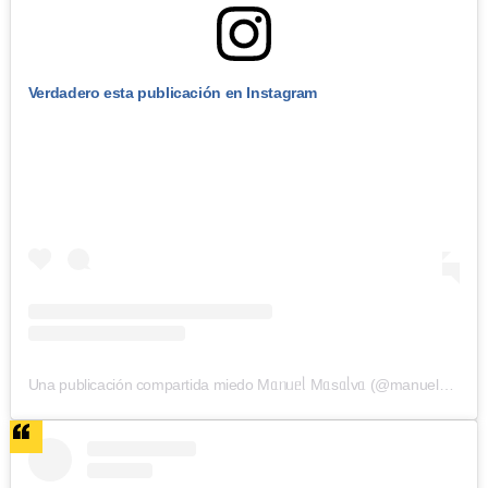
Verdadero esta publicación en Instagram
Una publicación compartida miedo Mᥲᥒᥙᥱᥣ Mᥲsᥲᥣvᥲ (@manuelmasalva)