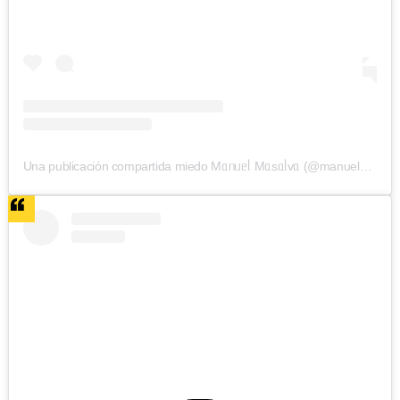
Una publicación compartida miedo Mᥲᥒᥙᥱᥣ Mᥲsᥲᥣvᥲ (@manuelmasalva)