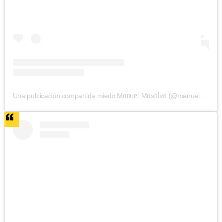
Una publicación compartida miedo Mᥲᥒᥙᥱᥣ Mᥲsᥲᥣvᥲ (@manuelmasalva)