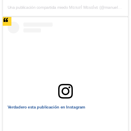
Una publicación compartida miedo Mᥲᥒᥙᥱᥣ Mᥲsᥲᥣvᥲ (@manuelmasalva)
Verdadero esta publicación en Instagram