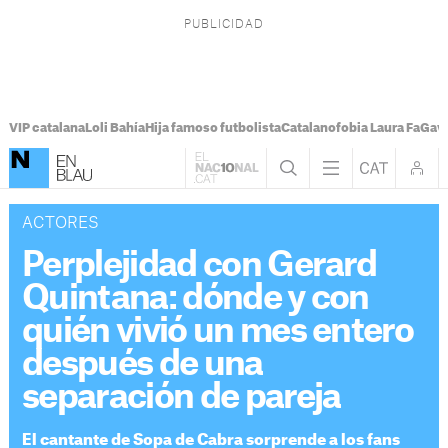
VIP catalana
Loli Bahía
Hija famoso futbolista
Catalanofobia Laura Fa
Gavi
ACTORES
Perplejidad con Gerard
Quintana: dónde y con
quién vivió un mes entero
después de una
separación de pareja
El cantante de Sopa de Cabra sorprende a los fans