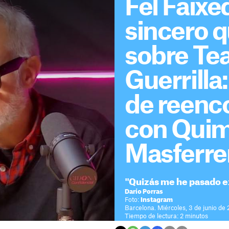
Fel Faixe
sincero 
sobre Tea
Guerrilla
de reenc
con Qui
Masferre
"Quizás me he pasado e
Darío Porras
Foto:
Instagram
Barcelona. Miércoles, 3 de junio de
Tiempo de lectura: 2 minutos