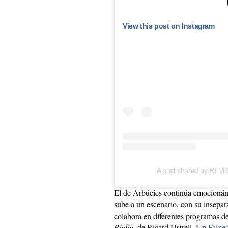
View this post on Instagram
A post shared by REV
El de Arbúcies continúa emocionán
sube a un escenario, con su insepa
colabora en diferentes programas d
Ràdio
, de Ricard Ustrell. Un
Faixe