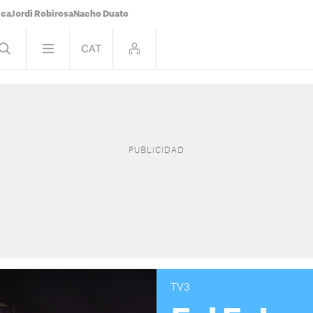
ica
Jordi Robirosa
Nacho Duato
TV3