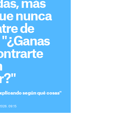
das, más
que nunca
tre de
: "¿Ganas
ontrarte
m
r?"
xplicando según qué cosas"
 2026. 09:15