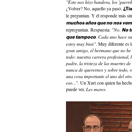
"Esto nos hizo bandera, los 'guerrill
¿Volver? No, aquello ya pasó.
¿Ti
le preguntan. Y él responde más si
muchos años que no nos ve
repreguntan. Respuesta:
"No.
No t
. Cada uno hace su
que tampoco
estoy muy bien"
. Muy diferente es 
gran amigo, el hermano que no he t
todo: nuestra carrera profesional,
padre, la tristeza de las muertes d
nunca de querernos y sobre todo, 
una cosa importante el uno del otro
eso..."
. Un Xuri con quien ha hecho 
puede ver,
Les mares
.