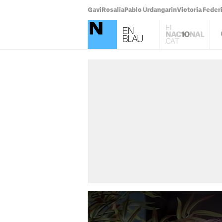
Gavi
Rosalía
Pablo Urdangarin
Victoria Feder