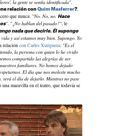
eros', la gente se sentía identificada"
.
,
ene relación con
Quim Masferrer
?
ncero que nunca:
"No. No, no.
Hace
"
.
"¿No hablan del pasado?"
, le
mos
engo nada que decirle. Él supongo
 vida y así estamos muy bien. Supongo. Yo
la relación
con Carles Xuriguera
:
"Es el
enido, la persona con quien lo he vivido
 hemos compartido las alegrías de ser
e nuestros familiares. No hemos dejado
respetarnos. El día que nos moleste mucho
, será el día de dejarlo. Mientras no pase
una maravilla en el teatro, que todavía se