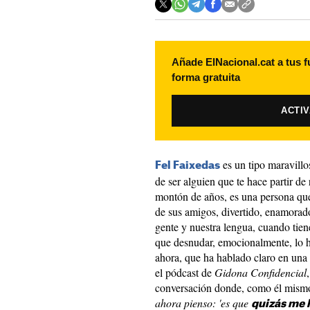
Añade ElNacional.cat a tus f
forma gratuita
ACTI
es un tipo maravill
Fel Faixedas
de ser alguien que te hace partir de
montón de años, es una persona qu
de sus amigos, divertido, enamorado 
gente y nuestra lengua, cuando tiene
que desnudar, emocionalmente, lo 
ahora, que ha hablado claro en una
el pódcast de
Gidona Confidencial
conversación donde, como él mismo
ahora pienso: 'es que
quizás me 