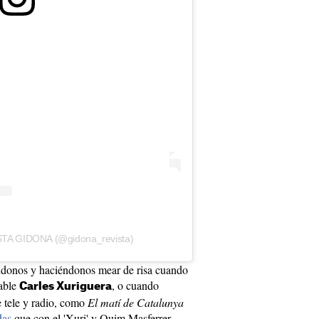
ISTA GIDONA (@gidona_revista)
donos y haciéndonos mear de risa cuando
rable
, o cuando
Carles Xuriguera
e tele y radio, como
El matí de Catalunya
das
que con el 'Xuri' y Quim Masferrer,