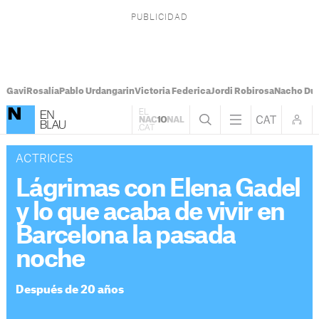
Gavi
Rosalía
Pablo Urdangarin
Victoria Federica
Jordi Robirosa
Nacho Du
ACTRICES
Lágrimas con Elena Gadel
y lo que acaba de vivir en
Barcelona la pasada
noche
Después de 20 años