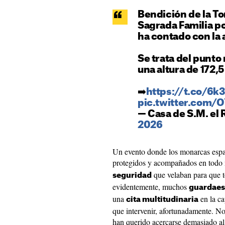
Bendición de la To
Sagrada Familia po
ha contado con la 
Se trata del punto 
una altura de 172,
➡️
https://t.co/6
pic.twitter.com
— Casa de S.M. el
2026
Un evento donde los monarcas esp
protegidos y acompañados en tod
que velaban para que t
seguridad
evidentemente, muchos
guardaes
una
en la ca
cita multitudinaria
que intervenir, afortunadamente. No 
han querido acercarse demasiado al 