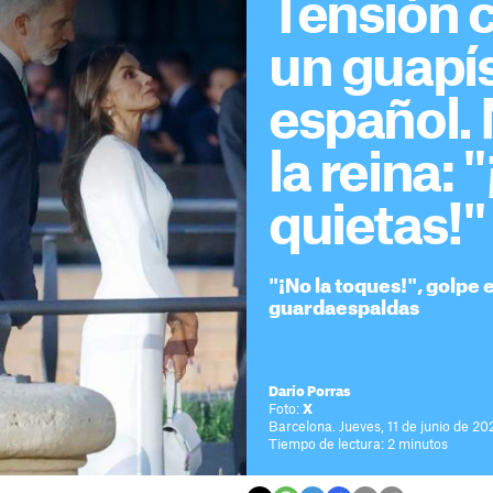
Tensión c
un guapí
español. 
la reina:
quietas!"
"¡No la toques!", golpe e
guardaespaldas
Darío Porras
Foto:
X
Barcelona. Jueves, 11 de junio de 20
Tiempo de lectura: 2 minutos