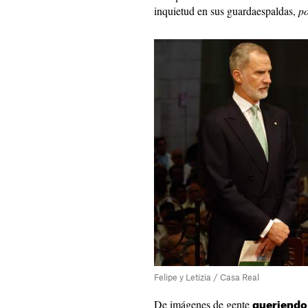
inquietud en sus guardaespaldas,
po
Felipe y Letizia / Casa Real
De imágenes de gente
queriendo 