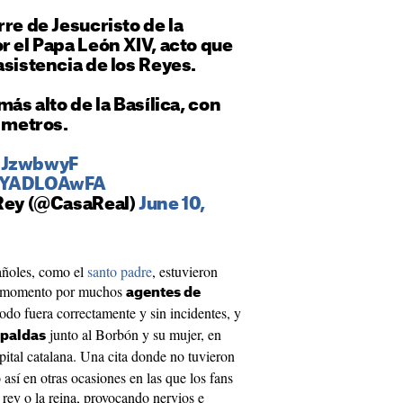
rre de Jesucristo de la
r el Papa León XIV, acto que
asistencia de los Reyes.
más alto de la Basílica, con
5 metros.
k3JzwbwyF
/OYADLOAwFA
 Rey (@CasaReal)
June 10,
añoles, como el
santo padre
, estuvieron
o momento por muchos
agentes de
odo fuera correctamente y sin incidentes, y
junto al Borbón y su mujer, en
paldas
pital catalana. Una cita donde no tuvieron
así en otras ocasiones en las que los fans
rey o la reina, provocando nervios e