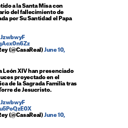
tido a la Santa Misa con
rio del fallecimiento de
ada por Su Santidad el Papa
k3JzwbwyF
ogAcx0n6Zz
 Rey (@CasaReal)
June 10,
pa León XIV han presenciado
luces proyectado en el
lica de la Sagrada Familia tras
Torre de Jesucristo.
k3JzwbwyF
/Ru5PoQzE0X
 Rey (@CasaReal)
June 10,