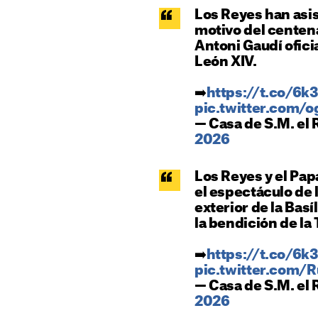
Los Reyes han asis
motivo del centena
Antoni Gaudí ofici
León XIV.
➡️
https://t.co/6
pic.twitter.com/
— Casa de S.M. el
2026
Los Reyes y el Pa
el espectáculo de 
exterior de la Basí
la bendición de la 
➡️
https://t.co/6
pic.twitter.com
— Casa de S.M. el
2026