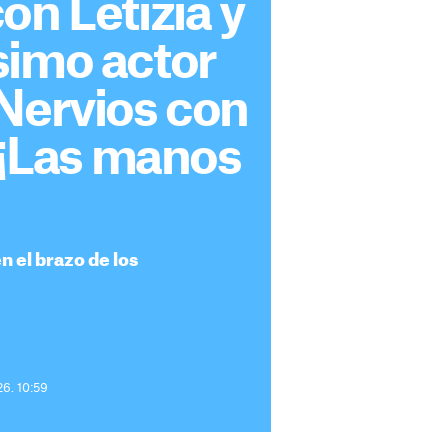
on Letizia y
simo actor
Nervios con
 "¡Las manos
n el brazo de los
26. 10:59