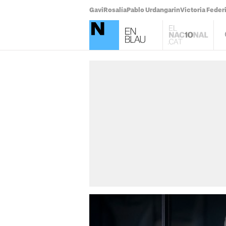
Gavi
Rosalía
Pablo Urdangarin
Victoria Feder