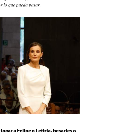
r lo que pueda pasar
.
tocar a Felipe o Letizia, besarles o