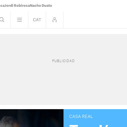
ica
Jordi Robirosa
Nacho Duato
CASA REAL