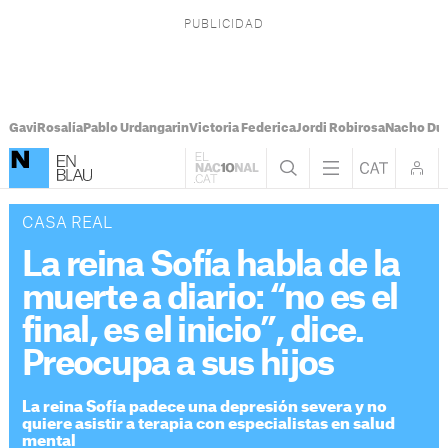
Gavi
Rosalía
Pablo Urdangarin
Victoria Federica
Jordi Robirosa
Nacho Du
CASA REAL
La reina Sofía habla de la
muerte a diario: “no es el
final, es el inicio”, dice.
Preocupa a sus hijos
La reina Sofía padece una depresión severa y no
quiere asistir a terapia con especialistas en salud
mental