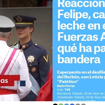
Reacción
Felipe, c
leche en e
Fuerzas 
qué ha pa
bandera
Esperpento en el desfil
del Borbón, con Letizia y
"Patético"
Darío Porras
Foto:
TVE
Barcelona. Sábado, 30 de mayo de 2
Actualizado: Sábado, 30 de mayo de
Tiempo de lectura: 2 minutos