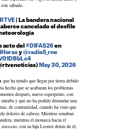
a este sábado.
sRTVE
| La bandera nacional
 haberse cancelado el desfile
meteorología
e acto del
#DIFAS26
en
4Horas
y
@radio5_rne
dV01DBbLc4
@rtvenoticias)
May 30, 2026
, que ha tenido que llegar por tierra debido
a
o ha hecho que se acabaran los problemas
omentos después, nuevo esperpento, con
lo miraba y que no ha podido disimular una
ias, de contrariedad, cuando ha visto que
arle dolores de cabeza. Mientras sonaban
bandera, mientras el monarca hacía el
e
intensito
, con su hija Leonor detrás de él,