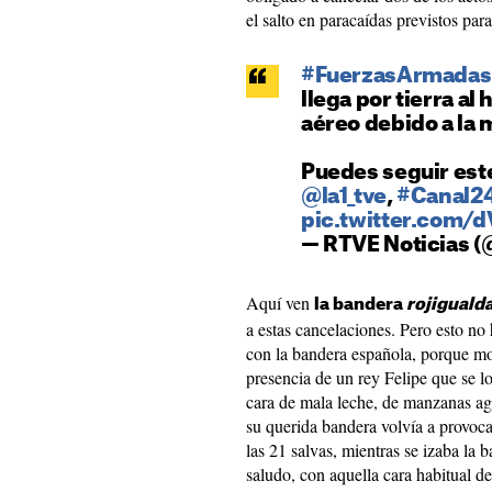
el salto en paracaídas previstos par
#FuerzasArmada
llega por tierra al
aéreo debido a la 
Puedes seguir est
@la1_tve
,
#Canal2
pic.twitter.com/
— RTVE Noticias (
Aquí ven
la bandera
rojiguald
a estas cancelaciones. Pero esto n
con la bandera española, porque m
presencia de un rey Felipe que se 
cara de mala leche, de manzanas agr
su querida bandera volvía a provoc
las 21 salvas, mientras se izaba la 
saludo, con aquella cara habitual d