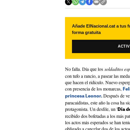
Añade ElNacional.cat a tus f
forma gratuita
ACTI
No falla. Día que los
soldaditos es
con tufo a rancio, a pasear las meda
que hacen el ridículo. Nuevo esperp
con presencia de los monarcas,
Fel
Después de ver
princesa Leonor.
paracaidistas, este año la cosa ha 
protagonista. Un desfile, un '
Día d
recibido dos bofetadas a los más pat
los actos más esperados se han ten
obligado a cancelar dos de los acto