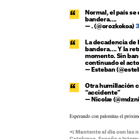
Normal, el país se
bandera....
— . (@orozkokoa)
3
La decadencia de 
bandera.... Y la re
momento. Sin ban
continuado el acto
— Esteban (@este
Otra humillación c
“accidente”
— Nicolæ (@mdzni
Esperando con palomitas el próximo 
📲 Mantente al día con las n