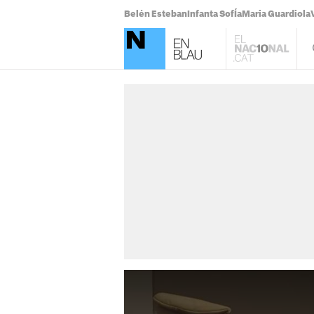
Belén Esteban
Infanta SofÍa
Maria Guardiola