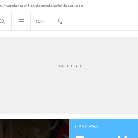
VIP catalana
Loli Bahía
Catalanofobia Laura Fa
CASA REAL