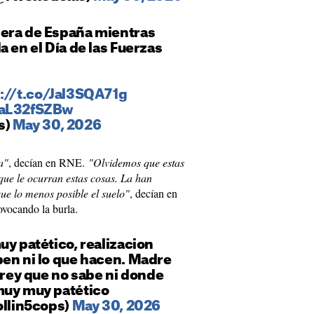
dera de España mientras
a en el Día de las Fuerzas
://t.co/Jal3SQA71g
VaL32fSZBw
s)
May 30, 2026
a"
, decían en RNE.
"Olvidemos que estas
que le ocurran estas cosas. La han
ue lo menos posible el suelo"
, decían en
ovocando la burla.
uy patético, realizacion
ben ni lo que hacen. Madre
l rey que no sabe ni donde
muy muy patético
ollin5cops)
May 30, 2026