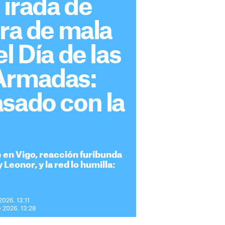
 irada de
ara de mala
l Día de las
Armadas:
sado con la
e en Vigo, reacción furibunda
 Leonor, y la red lo humilla:
026. 13:11
 2026. 13:28