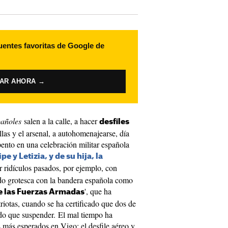
uentes favoritas de Google de
VAR AHORA →
pañoles
salen a la calle, a hacer
desfiles
llas y el arsenal, a autohomenajearse, día
ento en una celebración militar española
ipe y Letizia, y de su hija, la
 ridículos pasados, por ejemplo, con
sido grotesca con la bandera española como
', que ha
e las Fuerzas Armadas
riotas, cuando se ha certificado que dos de
ido que suspender. El mal tiempo ha
s más esperados en Vigo: el desfile aéreo y