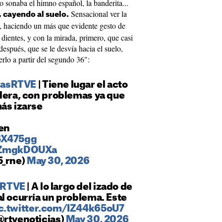
 sonaba el himno español, la banderita...
Sensacional ver la
, cayendo al suelo.
, haciendo un más que evidente gesto de
 dientes, y con la mirada, primero, que casi
y después, que se le desvía hacia el suelo,
erlo a partir del segundo 36":
dasRTVE
| Tiene lugar el acto
dera, con problemas ya que
ás izarse
 en
SX475gg
/1ZmgkDOUXa
5_rne)
May 30, 2026
sRTVE
| A lo largo del izado de
l ocurría un problema. Este
c.twitter.com/IZ44k65oU7
@rtvenoticias)
May 30, 2026