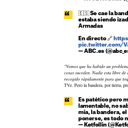
🇪🇸 Se cae la ban
estaba siendo izad
Armadas
En directo 🔗
https
pic.twitter.com/
— ABC.es (@abc_e
"Vemos que ha habido un problem
cosas suceden. Nadie esta libre de 
recogido rápidamente para que toq
TVe. Pero la bandera, por tierra, pr
Es patético pero m
lamentable, no sa
mia, la bandera, e
ponerse, es todo 
— Ketfollin (@Ketf