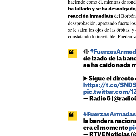
haciendo como él, mientras de fondo
ha fallado y se ha descolgado
del Borbón
reacción inmediata
desaprobación, apretando fuerte los
se le salen los ojos de las órbitas, 
constatando lo inevitable. Pueden v
🔴
#FuerzasArma
de izado de la ban
se ha caído nada m
▶️ Sigue el directo
https://t.co/SND
pic.twitter.com
— Radio 5 (@radio
#FuerzasArmada
la bandera naciona
era el momento
pi
— RTVE Noticias (