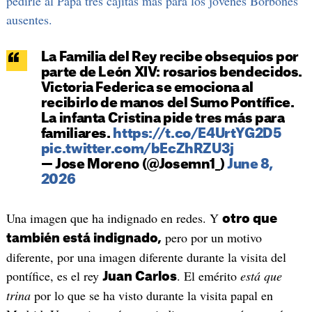
pedirle al Papa tres cajitas más para los jóvenes Borbones
ausentes.
La Familia del Rey recibe obsequios por
parte de León XIV: rosarios bendecidos.
Victoria Federica se emociona al
recibirlo de manos del Sumo Pontífice.
La infanta Cristina pide tres más para
familiares.
https://t.co/E4UrtYG2D5
pic.twitter.com/bEcZhRZU3j
— Jose Moreno (@Josemn1_)
June 8,
2026
Una imagen que ha indignado en redes. Y
otro que
pero por un motivo
también está indignado,
diferente, por una imagen diferente durante la visita del
pontífice, es el rey
. El emérito
está que
Juan Carlos
trina
por lo que se ha visto durante la visita papal en