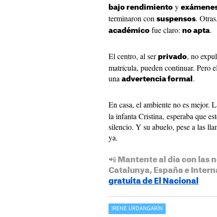
y
bajo rendimiento
exámenes 
terminaron con
. Otra
suspensos
fue claro:
.
académico
no apta
El centro, al ser
, no expu
privado
matrícula, pueden continuar. Pero e
una
.
advertencia formal
En casa, el ambiente no es mejor. 
la infanta Cristina, esperaba que e
silencio. Y su abuelo, pese a las lla
ya.
📲 Mantente al día con las n
Catalunya, España e Intern
gratuita de El Nacional
IRENE URDANGARÍN