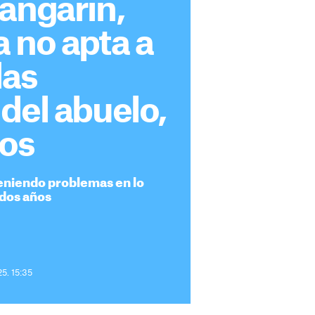
angarin,
 no apta a
las
del abuelo,
los
teniendo problemas en lo
dos años
25. 15:35