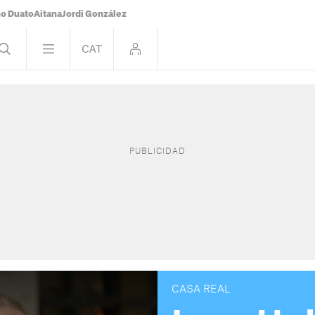
o Duato
Aitana
Jordi González
CASA REAL