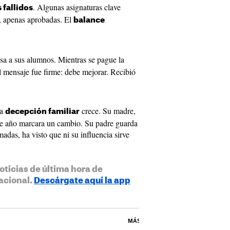
. Algunas asignaturas clave
fallidos
s, apenas aprobadas. El
balance
lsa a sus alumnos. Mientras se pague la
l mensaje fue firme: debe mejorar. Recibió
La
crece. Su madre,
decepción familiar
ste año marcara un cambio. Su padre guarda
madas, ha visto que ni su influencia sirve
oticias de última hora de
acional.
Descárgate aquí la app
MÁS