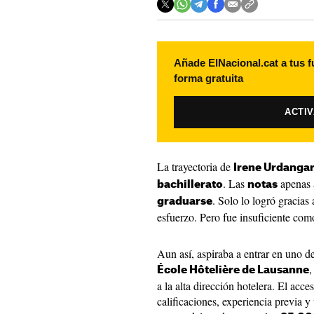
Añade ElNacional.cat a tus f
forma gratuita
ACTI
La trayectoria de
Irene Urdangar
. Las
apenas 
bachillerato
notas
. Solo lo logró gracias 
graduarse
esfuerzo. Pero fue insuficiente com
Aun así, aspiraba a entrar en uno d
,
École Hôtelière de Lausanne
a la alta dirección hotelera. El acce
calificaciones, experiencia previa 