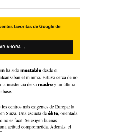
uentes favoritas de Google de
VAR AHORA →
ha sido
desde el
in
inestable
alcanzaban el mínimo. Estuvo cerca de no
a la insistencia de su
y un último
madre
o base.
e los centros más exigentes de Europa: la
 en Suiza. Una escuela de
, orientada
élite
so no es fácil. Se exigen buenas
y una actitud comprometida. Además, el