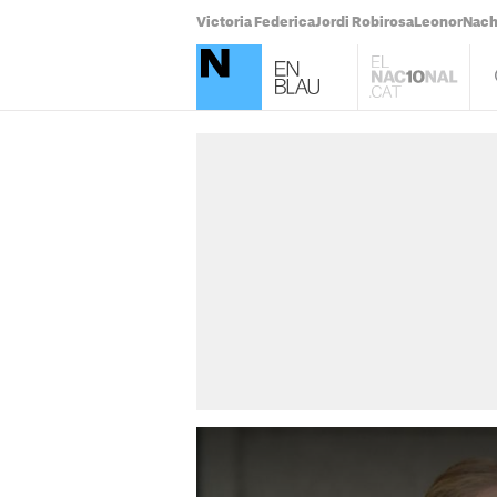
Victoria Federica
Jordi Robirosa
Leonor
Nach