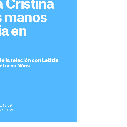
a Cristina
as manos
ia en
ió la relación con Letizia
el caso Nóos
5. 10:39
25. 11:39