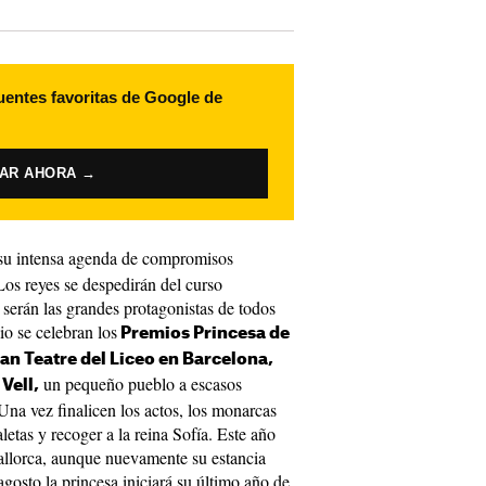
uentes favoritas de Google de
VAR AHORA →
 su intensa agenda de compromisos
Los reyes se despedirán del curso
serán las grandes protagonistas de todos
io se celebran los
Premios Princesa de
an Teatre del Liceo en Barcelona,
un pequeño pueblo a escasos
Vell,
Una vez finalicen los actos, los monarcas
etas y recoger a la reina Sofía. Este año
allorca, aunque nuevamente su estancia
agosto la princesa iniciará su último año de