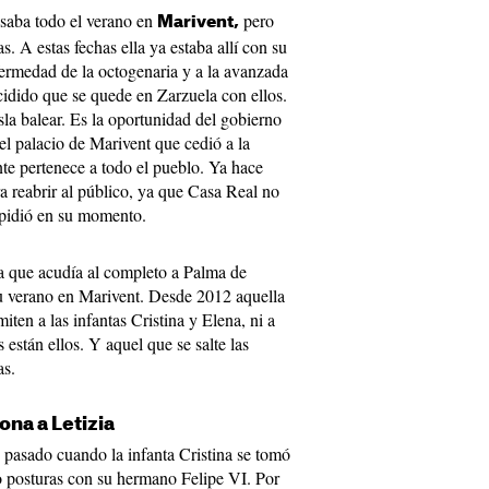
asaba todo el verano en
pero
Marivent,
s. A estas fechas ella ya estaba allí con su
fermedad de la octogenaria y a la avanzada
cidido que se quede en Zarzuela con ellos.
sla balear. Es la oportunidad del gobierno
l palacio de Marivent que cedió a la
te pertenece a todo el pueblo. Ya hace
a reabrir al público, ya que Casa Real no
 pidió en su momento.
a que acudía al completo a Palma de
u verano en Marivent. Desde 2012 aquella
ten a las infantas Cristina y Elena, ni a
 están ellos. Y aquel que se salte las
as.
dona a Letizia
 pasado cuando la infanta Cristina se tomó
o posturas con su hermano Felipe VI. Por