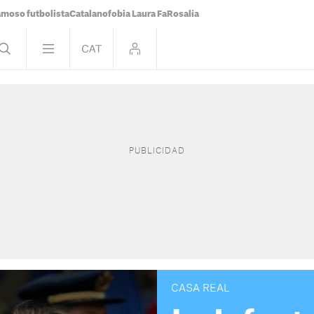
famoso futbolista
Catalanofobia Laura Fa
Rosalía
CASA REAL