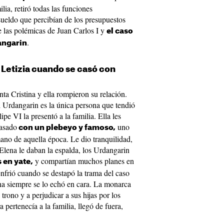
lia, retiró todas las funciones
 sueldo que percibían de los presupuestos
e las polémicas de Juan Carlos I y
el caso
.
angarin
a Letizia cuando se casó con
nta Cristina y ella rompieron su relación.
i Urdangarin es la única persona que tendió
pe VI la presentó a la familia. Ella les
casado
uno
con un plebeyo y famoso,
ano de aquella época. Le dio tranquilidad,
 Elena le daban la espalda, los Urdangarin
y compartían muchos planes en
 en yate,
nfrió cuando se destapó la trama del caso
na siempre se lo echó en cara. La monarca
trono y a perjudicar a sus hijas por los
a pertenecía a la familia, llegó de fuera,