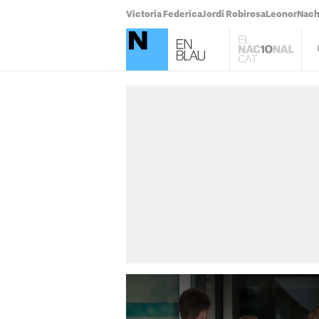
Victoria Federica
Jordi Robirosa
Leonor
Nach