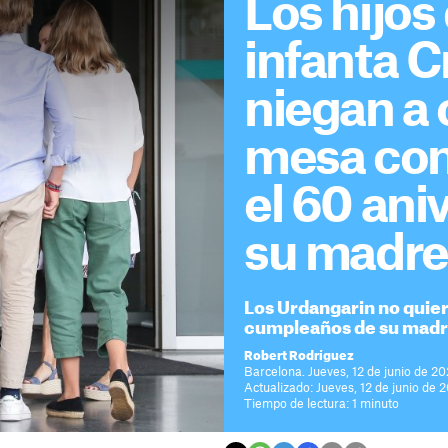
Los hijos 
infanta C
niegan a
mesa con 
el 60 ani
su madre
Los Urdangarin no quier
cumpleaños de su mad
Robert Rodríguez
Barcelona. Jueves, 12 de junio de 20
Actualizado: Jueves, 12 de junio de 
Tiempo de lectura: 1 minuto