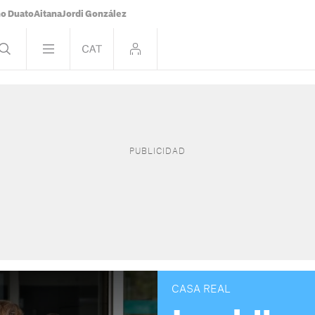
o Duato
Aitana
Jordi González
CASA REAL