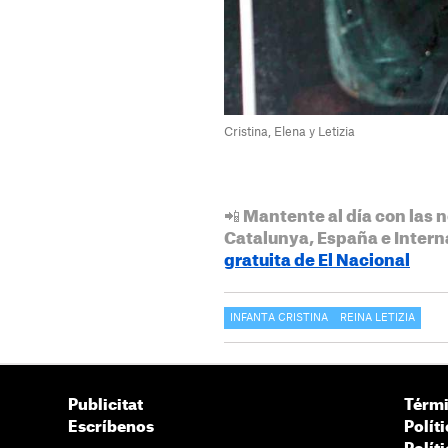
Cristina, Elena y Letizia
📲 Mantente al día con las n
Catalunya, España e Intern
gratuita de El Nacional
INFANTA CRISTINA
REINA LETIZIA
Publicitat
Térmi
Escríbenos
Polít