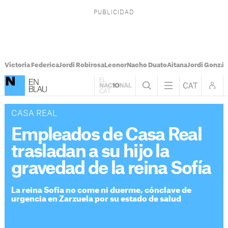
Victoria Federica
Jordi Robirosa
Leonor
Nacho Duato
Aitana
Jordi Gonzál
CASA REAL
Empleados de Casa Real
trasladan a su hijo la
gravedad de la reina Sofía
La reina Sofía no come ni duerme, cónclave de
urgencia en Zarzuela por su estado de salud