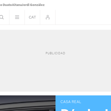
o Duato
Aitana
Jordi González
CASA REAL