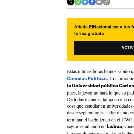
Añade ElNacional.cat a tus f
forma gratuita
ACTI
Estas últimas horas hemos sabido q
. Los próximo
Ciencias Políticas
la Universidad pública Carlos 
pues, la joven no hará lo que su pad
De todas maneras, tampoco ella cons
cosa que estudiar en universidades 
desde septiembre es su hermana pe
terminar el bachillerato en el UWC 
seguir estudiando en
, Cien
Lisboa
Un periplo internacional que la llev