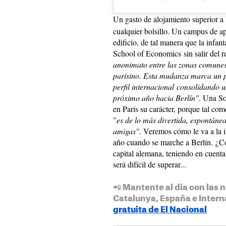
Un gasto de alojamiento superior a
cualquier bolsillo. Un campus de a
edificio, de tal manera que la infan
School of Economics sin salir del r
anonimato entre las zonas comunes 
parisino. Esta mudanza marca un p
perfil internacional consolidando u
próximo año hacia Berlín"
. Una So
en París su carácter, porque tal com
"
es de lo más divertida, espontánea
amigas".
Veremos cómo le va a la i
año cuando se marche a Berlín. ¿Có
capital alemana, teniendo en cuenta
será difícil de superar...
📲 Mantente al día con las n
Catalunya, España e Intern
gratuita de El Nacional