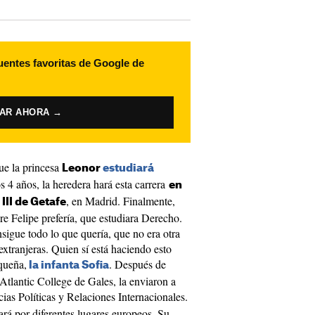
uentes favoritas de Google de
VAR AHORA →
ue la princesa
Leonor
estudiará
s 4 años, la heredera hará esta carrera
en
, en Madrid. Finalmente,
III de Getafe
re Felipe prefería, que estudiara Derecho.
igue todo lo que quería, que no era otra
extranjeras. Quien sí está haciendo esto
queña,
. Después de
la infanta Sofia
Atlantic College de Gales, la enviaron a
cias Políticas y Relaciones Internacionales.
ará por diferentes lugares europeos. Su