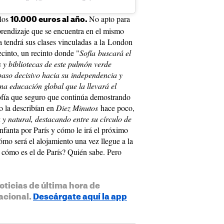
 los
No apto para
10.000 euros al año.
prendizaje que se encuentra en el mismo
ta tendrá sus clases vinculadas a la London
ecinto, un recinto donde "
Sofía buscará el
y bibliotecas de este pulmón verde
aso decisivo hacia su independencia y
na educación global que la llevará el
fía que seguro que continúa demostrando
o la describían en
Diez Minutos
hace poco,
 y natural, destacando entre su círculo de
nfanta por París y cómo le irá el próximo
mo será el alojamiento una vez llegue a la
 cómo es el de París? Quién sabe. Pero
oticias de última hora de
acional.
Descárgate aquí la app