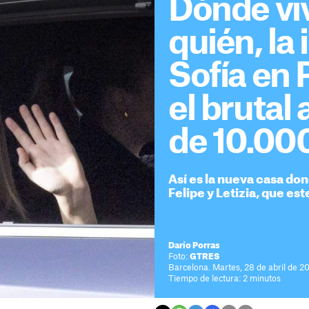
Dónde viv
quién, la 
Sofía en P
el brutal
de 10.00
Así es la nueva casa don
Felipe y Letizia, que es
Darío Porras
Foto:
GTRES
Barcelona. Martes, 28 de abril de 20
Tiempo de lectura: 2 minutos