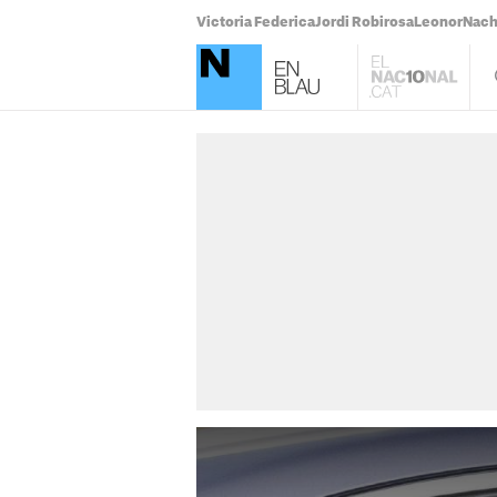
Victoria Federica
Jordi Robirosa
Leonor
Nach