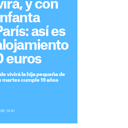
irá, y con
infanta
arís: así es
 alojamiento
0 euros
de vivirá la hija pequeña de
te martes cumple 19 años
26. 13:41