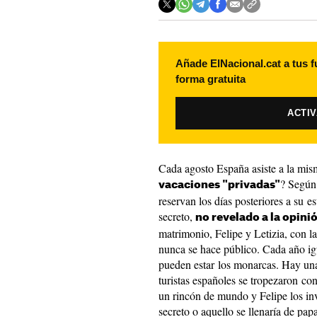
Añade ElNacional.cat a tus f
forma gratuita
ACTI
Cada agosto España asiste a la mism
? Según 
vacaciones "privadas"
reservan los días posteriores a su e
secreto,
no revelado a la opini
matrimonio, Felipe y Letizia, con l
nunca se hace público. Cada año ig
pueden estar los monarcas. Hay un
turistas españoles se tropezaron co
un rincón de mundo y Felipe los in
secreto o aquello se llenaría de p