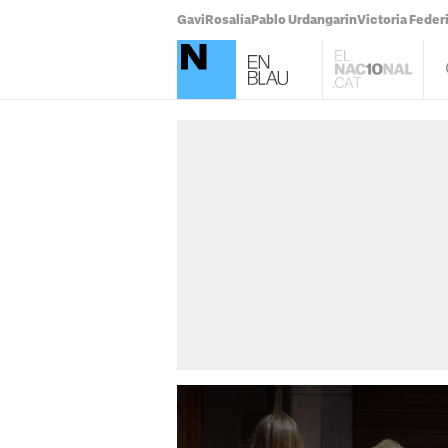
Gavi
Rosalía
Pablo Urdangarin
Victoria Feder