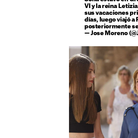
VI y la reina Leti
sus vacaciones pri
días, luego viajó a P
posteriormente se
— Jose Moreno (@