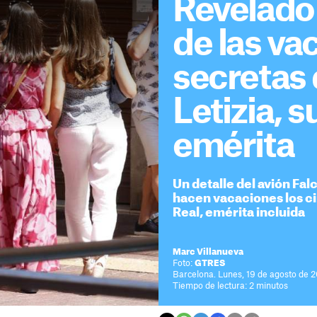
Revelado 
de las va
secretas 
Letizia, s
emérita
Un detalle del avión Fa
hacen vacaciones los c
Real, emérita incluida
Marc Villanueva
Foto:
GTRES
Barcelona. Lunes, 19 de agosto de 
Tiempo de lectura: 2 minutos