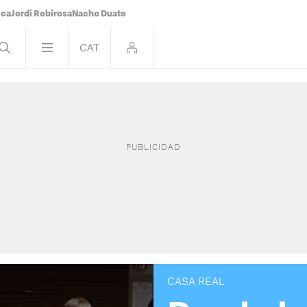
ica
Jordi Robirosa
Nacho Duato
CASA REAL