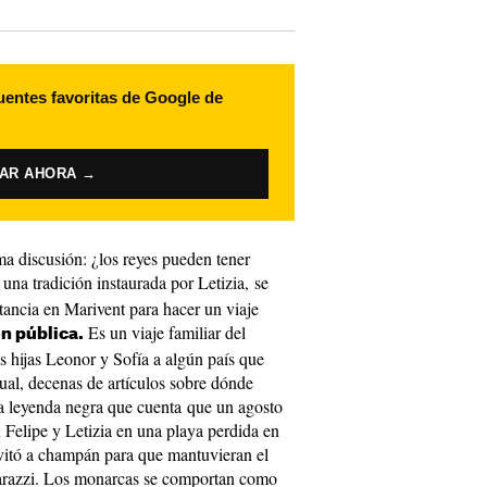
uentes favoritas de Google de
VAR AHORA →
a discusión: ¿los reyes pueden tener
una tradición instaurada por Letizia, se
stancia en Marivent para hacer un viaje
Es un viaje familiar del
ón pública.
as hijas Leonor y Sofía a algún país que
ual, decenas de artículos sobre dónde
a leyenda negra que cuenta que un agosto
n Felipe y Letizia en una playa perdida en
vitó a champán para que mantuvieran el
aparazzi. Los monarcas se comportan como