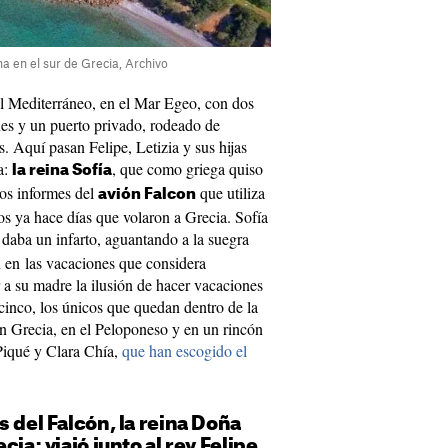
a en el sur de Grecia, Archivo
el Mediterráneo, en el Mar Egeo, con dos
nes y un puerto privado, rodeado de
s. Aquí pasan Felipe, Letizia y sus hijas
a:
, que como griega quiso
la reina Sofía
los informes del
que utiliza
avión Falcon
os ya hace días que volaron a Grecia. Sofía
e daba un infarto, aguantando a la suegra
 en las vacaciones que considera
 a su madre la ilusión de hacer vacaciones
cinco, los únicos que quedan dentro de la
en Grecia, en el Peloponeso y en un rincón
Piqué y Clara Chía,
que han escogido el
s del Falcón, la reina Doña
cia; viajó junto al rey Felipe