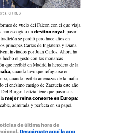
llorca, GTRES
nformes de vuelo del Falcon con el que viaja
es han escogido un
: pasar
destino royal
 tradición se perdió pero hace años en
los príncipes Carlos de Inglaterra y Diana
vent invitados por Juan Carlos. Ahora ha
a hecho el gesto con los monarcas
ón que recibió en Madrid la heredera de la
, cuando tuvo que refugiarse en
malia
empo, cuando recibía amenazas de la mafia
ndo el enésimo castigo de Zarzuela este año
o Del Burgo: Letizia tiene que pasar sus
 la
:
mejor reina consorte en Europa
ble, admirada y perfecta en su papel.
oticias de última hora de
acional.
Descárgate aquí la app