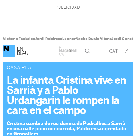
Victoria Federica
Jordi Robirosa
Leonor
Nacho Duato
Aitana
Jordi Gonzál
CASA REAL
La infanta Cristina vive en
Sarrià y a Pablo
Urdangarin le rompen la
cara en el campo
Cristina cambia de residencia de Pedralbes a Sarrià
en una calle poco concurrida, Pablo ensangrentado
en Granollers