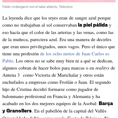
Pablo Urdangarin con el labio abierto, Telecinco
La leyenda dice que los reyes eran de sangre azul porque
como no trabajaban al sol conservaban
y
la piel pálida
eso hacía que el color de las arterias y las venas, como las
de la muñeca, pareciera azul. Era una manera de decirles
que eran unos privilegiados, unos vagos. Pero el único que
tiene una profesión
de los ocho nietos de Juan Carlos es
Pablo
. Los otros no se sabe muy bien ni a qué se dedican,
algunos cobran de hacer bolos para marcas o en
realitys
de
Antena 3 como Victoria de Marichalar y otros están
enchufados a empresas como Froilán o Juan. El segundo
hijo de Cristina decidió formarse como jugador de
balonmano profesional en Francia y Alemania y ha
acabado en los dos mejores equipos de la Asobal:
Barça
. En el pabellón de la capital del Vallès
y Granollers
Oriental hubo follón como revela
Fiesta
de Telcinco. No