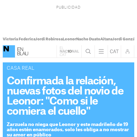
Victoria Federica
Jordi Robirosa
Leonor
Nacho Duato
Aitana
Jordi Gonzál
CASA REAL
Confirmada la relación,
nuevas fotos del novio de
Leonor: "Como si le
comiera el cuello"
Zarzuela no niega que Leonor y este madrileño de 19
años estén enamorados, solo les obliga a no mostrar
su amor en público