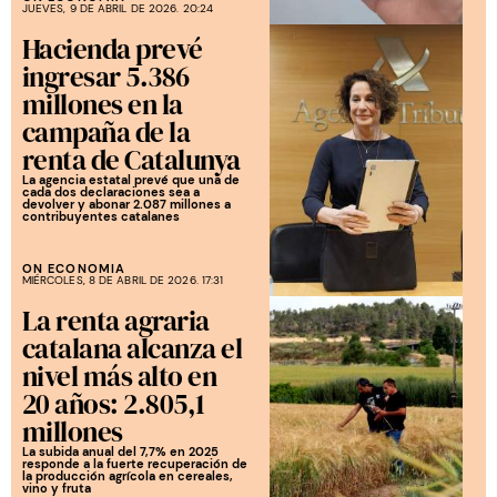
JUEVES, 9 DE ABRIL DE 2026. 20:24
Hacienda prevé
ingresar 5.386
millones en la
campaña de la
renta de Catalunya
La agencia estatal prevé que una de
cada dos declaraciones sea a
devolver y abonar 2.087 millones a
contribuyentes catalanes
ON ECONOMIA
MIÉRCOLES, 8 DE ABRIL DE 2026. 17:31
La renta agraria
catalana alcanza el
nivel más alto en
20 años: 2.805,1
millones
La subida anual del 7,7% en 2025
responde a la fuerte recuperación de
la producción agrícola en cereales,
vino y fruta