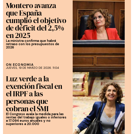
Montero avanza
que España
cumplió el objetivo
de déficit del 2,5%
en 2025
La ministra confirma que habrá
retraso con los presupuestos de
2026
ON ECONOMIA
JUEVES, 19 DE MARZO DE 2026. 11:04
Luz verde a la
exención fiscal en
el IRPF a las
personas que
cobran el SMI
El Congreso avala la medida para las
rentas del trabajo iguales o inferiores
a 17.094 euros anuales y no
superiores a 20.000