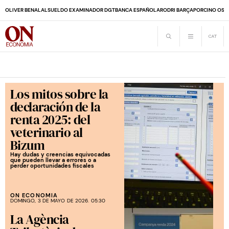
OLIVER BENALAL
SUELDO EXAMINADOR DGT
BANCA ESPAÑOLA
RODRI BARÇA
PORCINO OS
Los mitos sobre la
declaración de la
renta 2025: del
veterinario al
Bizum
Hay dudas y creencias equivocadas
que pueden llevar a errores o a
perder oportunidades fiscales
ON ECONOMIA
DOMINGO, 3 DE MAYO DE 2026. 05:30
La Agència