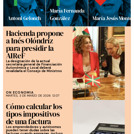
María Fernanda
Antoni Gelonch
González
María Jesús Monte
Hacienda propone
a Inés Olóndriz
para presidir la
AIReF
La designación de la actual
secretaria general de Financiación
Autonómica y Local deberá
revalidarla el Consejo de Ministros
ON ECONOMIA
MARTES, 3 DE MARZO DE 2026. 12:07
Cómo calcular los
tipos impositivos
de una factura
Los emprendedores y autónomos
pueden tener dudas sobre las
facturas cuando empiezan, incluso