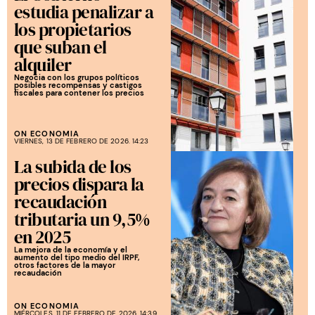
estudia penalizar a
los propietarios
que suban el
alquiler
Negocia con los grupos políticos
posibles recompensas y castigos
fiscales para contener los precios
ON ECONOMIA
VIERNES, 13 DE FEBRERO DE 2026. 14:23
La subida de los
precios dispara la
recaudación
tributaria un 9,5%
en 2025
La mejora de la economía y el
aumento del tipo medio del IRPF,
otros factores de la mayor
recaudación
ON ECONOMIA
MIÉRCOLES, 11 DE FEBRERO DE 2026. 14:39