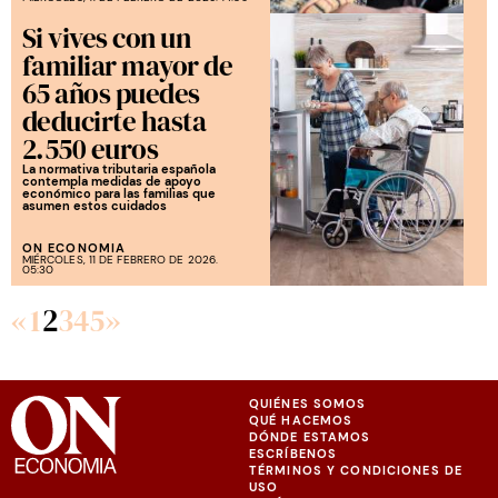
Si vives con un
familiar mayor de
65 años puedes
deducirte hasta
2.550 euros
La normativa tributaria española
contempla medidas de apoyo
económico para las familias que
asumen estos cuidados
ON ECONOMIA
MIÉRCOLES, 11 DE FEBRERO DE 2026.
05:30
«
1
2
3
4
5
»
QUIÉNES SOMOS
QUÉ HACEMOS
DÓNDE ESTAMOS
ESCRÍBENOS
TÉRMINOS Y CONDICIONES DE
USO