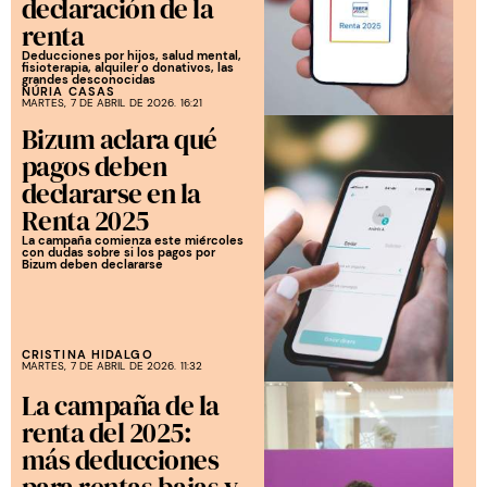
declaración de la
renta
Deducciones por hijos, salud mental,
fisioterapia, alquiler o donativos, las
grandes desconocidas
NÚRIA CASAS
MARTES, 7 DE ABRIL DE 2026. 16:21
Bizum aclara qué
pagos deben
declararse en la
Renta 2025
La campaña comienza este miércoles
con dudas sobre si los pagos por
Bizum deben declararse
CRISTINA HIDALGO
MARTES, 7 DE ABRIL DE 2026. 11:32
La campaña de la
renta del 2025:
más deducciones
para rentas bajas y