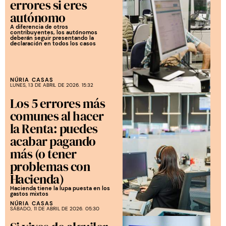
errores si eres
autónomo
A diferencia de otros
contribuyentes, los autónomos
deberán seguir presentando la
declaración en todos los casos
NÚRIA CASAS
LUNES, 13 DE ABRIL DE 2026. 15:32
Los 5 errores más
comunes al hacer
la Renta: puedes
acabar pagando
más (o tener
problemas con
Hacienda)
Hacienda tiene la lupa puesta en los
gastos mixtos
NÚRIA CASAS
SÁBADO, 11 DE ABRIL DE 2026. 05:30