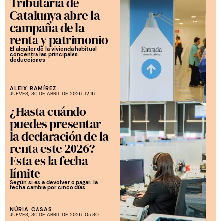
Tributària de
Catalunya abre la
campaña de la
renta y patrimonio
El alquiler de la vivienda habitual
concentra las principales
deducciones
ALEIX RAMÍREZ
JUEVES, 30 DE ABRIL DE 2026. 12:16
¿Hasta cuándo
puedes presentar
la declaración de la
renta este 2026?
Esta es la fecha
límite
Según si es a devolver o pagar, la
fecha cambia por cinco días
NÚRIA CASAS
JUEVES, 30 DE ABRIL DE 2026. 05:30