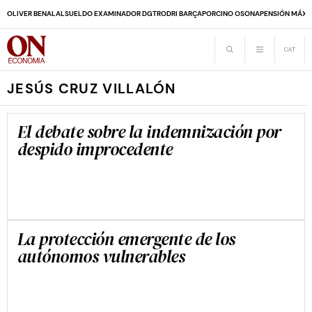
OLIVER BENALAL
SUELDO EXAMINADOR DGT
RODRI BARÇA
PORCINO OSONA
PENSIÓN MÁXI
JESÚS CRUZ VILLALÓN
El debate sobre la indemnización por
despido improcedente
La protección emergente de los
autónomos vulnerables
JESÚS CRUZ VILLALÓN