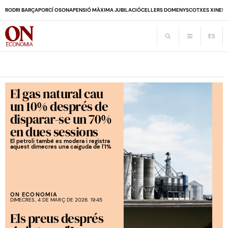
RODRI BARÇA
PORCÍ OSONA
PENSIÓ MÀXIMA JUBILACIÓ
CELLERS DOMENYS
COTXES XINES
El gas natural cau
un 10% després de
disparar-se un 70%
en dues sessions
El petroli també es modera i registra
aquest dimecres una caiguda de l'1%
ON ECONOMIA
DIMECRES, 4 DE MARÇ DE 2026. 19:45
Els preus després