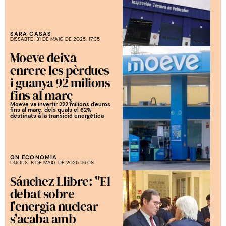
SARA CASAS
DISSABTE, 31 DE MAIG DE 2025. 17:35
Moeve deixa
enrere les pèrdues
i guanya 92 milions
fins al març
Moeve va invertir 222 milions d'euros
fins al març, dels quals el 62%
destinats a la transició energètica
ON ECONOMIA
DIJOUS, 8 DE MAIG DE 2025. 16:08
Sánchez Llibre: "El
debat sobre
l'energia nuclear
s'acaba amb