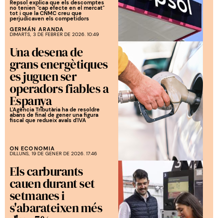
Repsol explica que els descomptes
no tenien "cap efecte en el mercat"
tot i que la CNMC creu que
perjudicaven els competidors
GERMÁN ARANDA
DIMARTS, 3 DE FEBRER DE 2026. 10:49
Una desena de
grans energètiques
es juguen ser
operadors fiables a
Espanya
L'Agència Tributària ha de resoldre
abans de final de gener una figura
fiscal que redueix avals d'IVA
ON ECONOMIA
DILLUNS, 19 DE GENER DE 2026. 17:46
Els carburants
cauen durant set
setmanes i
s'abarateixen més