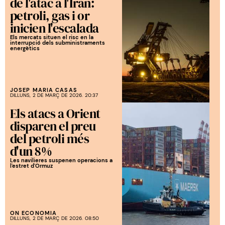
de l'atac a l'Iran:
petroli, gas i or
inicien l'escalada
Els mercats situen el risc en la
interrupció dels subministraments
energètics
JOSEP MARIA CASAS
DILLUNS, 2 DE MARÇ DE 2026. 20:37
Els atacs a Orient
disparen el preu
del petroli més
d'un 8%
Les navilieres suspenen operacions a
l'estret d'Ormuz
ON ECONOMIA
DILLUNS, 2 DE MARÇ DE 2026. 08:50