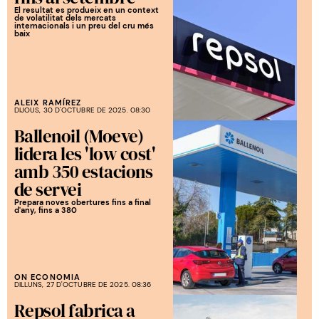
El resultat es produeix en un context
de volatilitat dels mercats
internacionals i un preu del cru més
baix
ALEIX RAMÍREZ
DIJOUS, 30 D'OCTUBRE DE 2025. 08:30
Ballenoil (Moeve)
lidera les 'low cost'
amb 350 estacions
de servei
Prepara noves obertures fins a final
d'any, fins a 380
ON ECONOMIA
DILLUNS, 27 D'OCTUBRE DE 2025. 08:36
Repsol fabrica a