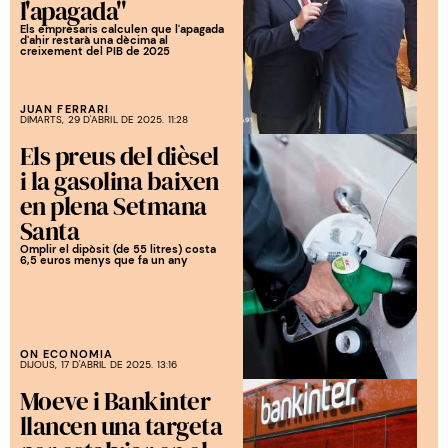
l'apagada"
Els empresaris calculen que l'apagada
d'ahir restarà una dècima al
creixement del PIB de 2025
JUAN FERRARI
DIMARTS, 29 D'ABRIL DE 2025. 11:28
Els preus del dièsel
i la gasolina baixen
en plena Setmana
Santa
Omplir el dipòsit (de 55 litres) costa
6,5 euros menys que fa un any
ON ECONOMIA
DIJOUS, 17 D'ABRIL DE 2025. 13:16
Moeve i Bankinter
llancen una targeta