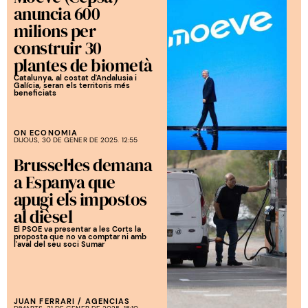
anuncia 600
milions per
construir 30
plantes de biometà
Catalunya, al costat d'Andalusia i
Galícia, seran els territoris més
beneficiats
ON ECONOMIA
DIJOUS, 30 DE GENER DE 2025. 12:55
Brussel·les demana
a Espanya que
apugi els impostos
al dièsel
El PSOE va presentar a les Corts la
proposta que no va comptar ni amb
l'aval del seu soci Sumar
JUAN FERRARI
/
AGENCIAS