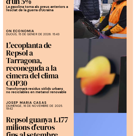
d'un 5%
La gasolina torna als preus anteriors a
l'esclat de la guerra d'Ucraïna
ON ECONOMIA
DIJOUS, 15 DE GENER DE 2026. 15:43
L'ecoplanta de
Repsol a
Tarragona,
reconeguda a la
cimera del clima
COP30
Transformarà residus sòlids urbans
no reciclables en metanol renovable
JOSEP MARIA CASAS
DIUMENGE, 16 DE NOVEMBRE DE 2025.
19:42
Repsol guanya 1.177
milions d'euros
fins al setembre