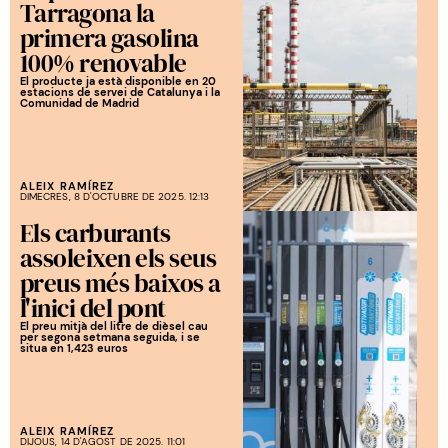
Tarragona la
primera gasolina
100% renovable
El producte ja està disponible en 20
estacions de servei de Catalunya i la
Comunidad de Madrid
ALEIX RAMÍREZ
DIMECRES, 8 D'OCTUBRE DE 2025. 12:13
Els carburants
assoleixen els seus
preus més baixos a
l'inici del pont
El preu mitjà del litre de dièsel cau
per segona setmana seguida, i se
situa en 1,423 euros
ALEIX RAMÍREZ
DIJOUS, 14 D'AGOST DE 2025. 11:01