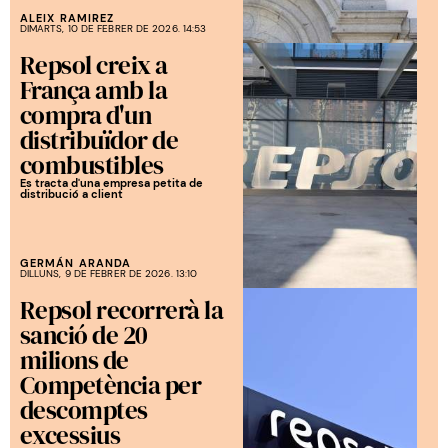
ALEIX RAMIREZ
DIMARTS, 10 DE FEBRER DE 2026. 14:53
Repsol creix a
França amb la
compra d'un
distribuïdor de
combustibles
Es tracta d'una empresa petita de
distribució a client
GERMÁN ARANDA
DILLUNS, 9 DE FEBRER DE 2026. 13:10
Repsol recorrerà la
sanció de 20
milions de
Competència per
descomptes
excessius