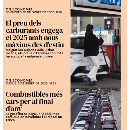
ON ECONOMIA
DIVENDRES, 10 DE GENER DE 2025. 18:18
El preu dels
carburants engega
el 2025 amb nous
màxims des d'estiu
Malgrat les pujades dels últims
mesos, els preus d'Espanya són més
barats que la mitjana europea
ON ECONOMIA
DIJOUS, 2 DE GENER DE 2025. 16:23
Combustibles més
cars per al final
d'any
La gasolina es paga un 0,33% més
cara que en novembre i el dièsel un
1,85%