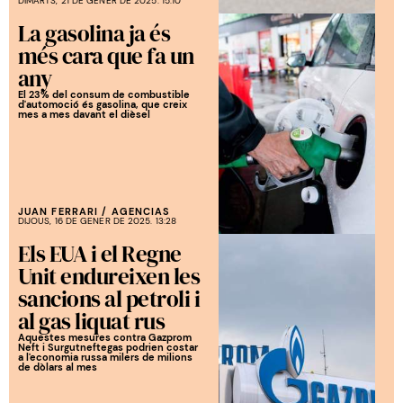
DIMARTS, 21 DE GENER DE 2025. 15:10
La gasolina ja és
més cara que fa un
any
El 23% del consum de combustible
d'automoció és gasolina, que creix
mes a mes davant el dièsel
JUAN FERRARI
/
AGENCIAS
DIJOUS, 16 DE GENER DE 2025. 13:28
Els EUA i el Regne
Unit endureixen les
sancions al petroli i
al gas liquat rus
Aquestes mesures contra Gazprom
Neft i Surgutneftegas podrien costar
a l'economia russa milers de milions
de dòlars al mes