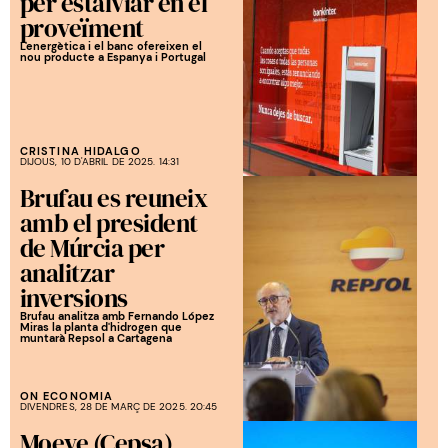
per estalviar en el
proveïment
L'energètica i el banc ofereixen el
nou producte a Espanya i Portugal
CRISTINA HIDALGO
DIJOUS, 10 D'ABRIL DE 2025. 14:31
Brufau es reuneix
amb el president
de Múrcia per
analitzar
inversions
Brufau analitza amb Fernando López
Miras la planta d'hidrogen que
muntarà Repsol a Cartagena
ON ECONOMIA
DIVENDRES, 28 DE MARÇ DE 2025. 20:45
Moeve (Cepsa)