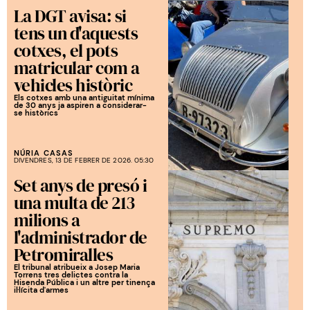
La DGT avisa: si
tens un d'aquests
cotxes, el pots
matricular com a
vehicles històric
Els cotxes amb una antiguitat mínima
de 30 anys ja aspiren a considerar-
se històrics
NÚRIA CASAS
DIVENDRES, 13 DE FEBRER DE 2026. 05:30
Set anys de presó i
una multa de 213
milions a
l'administrador de
Petromiralles
El tribunal atribueix a Josep Maria
Torrens tres delictes contra la
Hisenda Pública i un altre per tinença
il·lícita d'armes