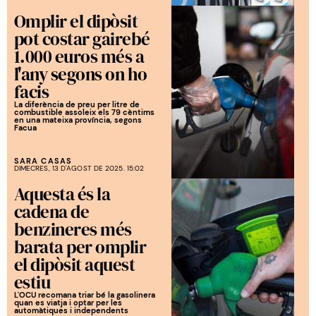
Omplir el dipòsit
pot costar gairebé
1.000 euros més a
l'any segons on ho
facis
La diferència de preu per litre de
combustible assoleix els 79 cèntims
en una mateixa província, segons
Facua
SARA CASAS
DIMECRES, 13 D'AGOST DE 2025. 15:02
Aquesta és la
cadena de
benzineres més
barata per omplir
el dipòsit aquest
estiu
L'OCU recomana triar bé la gasolinera
quan es viatja i optar per les
automàtiques i independents