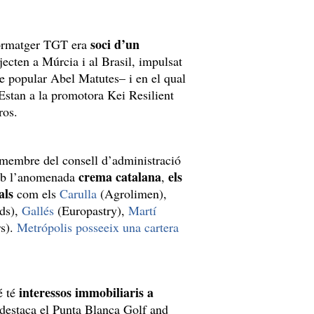
soci d’un
 formatger TGT era
jecten a Múrcia i al Brasil, impulsat
e popular Abel Matutes– i en el qual
Estan a la promotora Kei Resilient
ros.
membre del consell d’administració
crema catalana
els
amb l’anomenada
,
als
com els
Carulla
(Agrolimen),
ods),
Gallés
(Europastry),
Martí
rs).
Metrópolis posseeix una cartera
interessos immobiliaris a
é té
s destaca el Punta Blanca Golf and