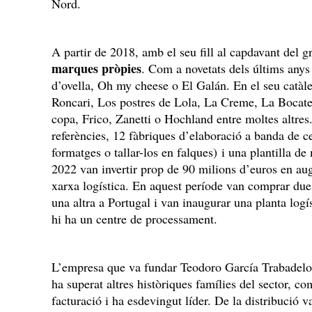
Nord.
A partir de 2018, amb el seu fill al capdavant del 
marques pròpies
. Com a novetats dels últims anys
d’ovella, Oh my cheese o El Galán. En el seu catà
Roncari, Los postres de Lola, La Creme, La Bocat
copa, Frico, Zanetti o Hochland entre moltes altr
referències, 12 fàbriques d’elaboració a banda de c
formatges o tallar-los en falques) i una plantilla d
2022 van invertir prop de 90 milions d’euros en aug
xarxa logística. En aquest període van comprar dues
una altra a Portugal i van inaugurar una planta logí
hi ha un centre de processament.
L’empresa que va fundar Teodoro García Trabadelo e
ha superat altres històriques famílies del sector, 
facturació i ha esdevingut líder. De la distribució va