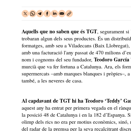
Aquells que no saben que és
TGT
, segurament si
trobaran algun dels seus productes. És un distribuïd
formatges, amb seu a Viladecans (Baix Llobregat), q
amb una facturació l'any passat de 470 milions d’e
Teodoro García
nom i cognoms del seu fundador,
murcià que va fer fortuna a Catalunya. Ara, els for
supermercats –amb marques blanques i pròpies–, a le
també, a les neveres de casa.
Al capdavant de TGT hi ha
Teodoro ‘Teddy’ Ga
aquest any ha entrat per primera vegada en el rànqu
la posició 48 de Catalunya i en la 182 d’Espanya. S
olimp dels rics no era per motius econòmics, sinó, 
del radar de la premsa per la seva recalcitrant discr