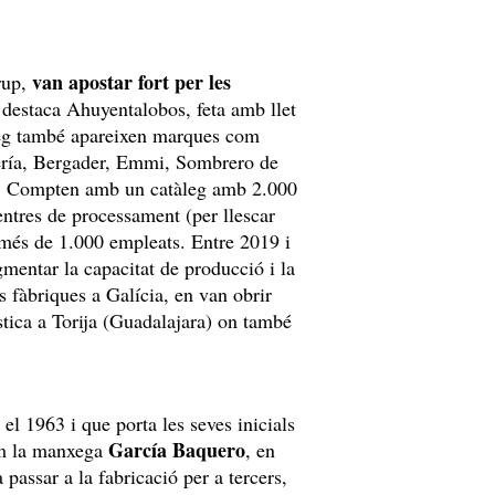
van apostar fort per les
grup,
 destaca Ahuyentalobos, feta amb llet
leg també apareixen marques com
ería, Bergader, Emmi, Sombrero de
es. Compten amb un catàleg amb 2.000
entres de processament (per llescar
e més de 1.000 empleats. Entre 2019 i
mentar la capacitat de producció i la
 fàbriques a Galícia, en van obrir
stica a Torija (Guadalajara) on també
l 1963 i que porta les seves inicials
García Baquero
com la manxega
, en
 passar a la fabricació per a tercers,