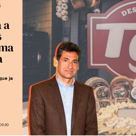
S
 a
s
rma
a
que ja
05:30