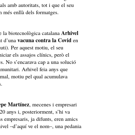
als amb autoritats, tot i que el seu
n més enllà dels formatges.
Arhivel
e la biotecnològica catalana
vacuna contra la Covid
nt d’una
en
ti). Per aquest motiu, el seu
ciar els assajos clínics, però el
es. No s’encarava cap a una solució
mmunitari. Arhivel feia anys que
nimal, motiu pel qual acumulava
s.
epe Martínez
, mecenes i empresari
20 anys i, posteriorment, s’hi va
s empresaris, ja difunts, eren amics
hivel –d’aquí ve el nom–, una pedania