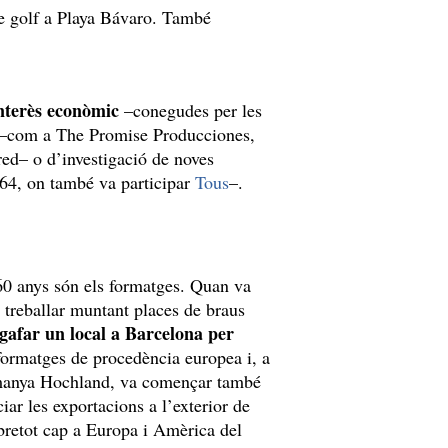
e golf a Playa Bávaro. També
interès econòmic
–conegudes per les
es –com a The Promise Producciones,
ed­– o d’investigació de noves
64, on també va participar
Tous
–.
 60 anys són els formatges. Quan va
 treballar muntant places de braus
agafar un local a Barcelona per
 formatges de procedència europea i, a
anya Hochland, va començar també
iar les exportacions a l’exterior de
retot cap a Europa i Amèrica del