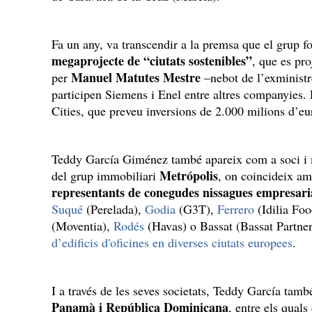
Fa un any, va transcendir a la premsa que el grup
megaprojecte de “ciutats sostenibles”
, que es pro
Manuel Matutes Mestre
per
–nebot de l’exministr
participen Siemens i Enel entre altres companyies. 
Cities, que preveu inversions de 2.000 milions d’eu
Teddy García Giménez també apareix com a soci i 
Metrópolis
del grup immobiliari
, on coincideix 
representants de conegudes nissagues empresari
Suqué
(Perelada),
Godia
(G3T),
Ferrero
(Idilia Fo
(Moventia),
Rodés
(Havas) o Bassat (Bassat Partne
d’edificis d'oficines en diverses ciutats europees
.
I a través de les seves societats, Teddy García tamb
Panamà i República Dominicana
, entre els qual