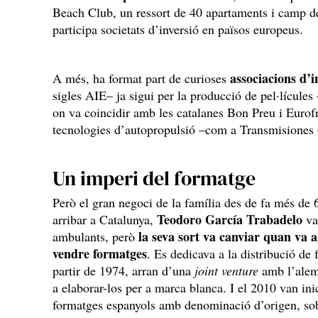
Beach Club, un ressort de 40 apartaments i camp d
participa societats d’inversió en països europeus.
associacions d’
A més, ha format part de curioses
sigles AIE– ja sigui per la producció de pel·lícul
on va coincidir amb les catalanes Bon Preu i Eurofr
tecnologies d’autopropulsió –com a Transmisiones 
Un imperi del formatge
Però el gran negoci de la família des de fa més de
Teodoro García Trabadelo
arribar a Catalunya,
va
la seva sort va canviar quan va 
ambulants, però
vendre formatges
. Es dedicava a la distribució de
partir de 1974, arran d’una
joint venture
amb l’alem
a elaborar-los per a marca blanca. I el 2010 van inic
formatges espanyols amb denominació d’origen, sob