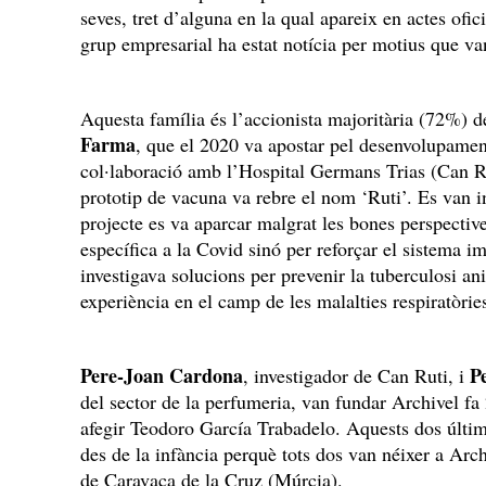
seves, tret d’alguna en la qual apareix en actes ofici
grup empresarial ha estat notícia per motius que va
Aquesta família és l’accionista majoritària (72%) d
Farma
, que el 2020 va apostar pel desenvolupame
col·laboració amb l’Hospital Germans Trias (Can Ru
prototip de vacuna va rebre el nom ‘Ruti’. Es van ini
projecte es va aparcar malgrat les bones perspectiv
específica a la Covid sinó per reforçar el sistema i
investigava solucions per prevenir la tuberculosi a
experiència en el camp de les malalties respiratòrie
Pere-Joan Cardona
P
, investigador de Can Ruti, i
del sector de la perfumeria, van fundar Archivel fa 
afegir Teodoro García Trabadelo. Aquests dos últim
des de la infància perquè tots dos van néixer a Arc
de Caravaca de la Cruz (Múrcia).