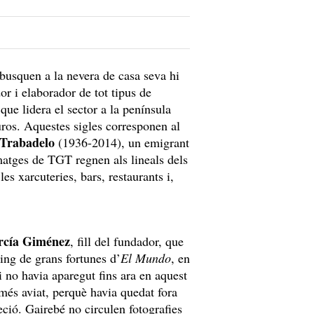
 busquen a la nevera de casa seva hi
or i elaborador de tot tipus de
ue lidera el sector a la península
uros. Aquestes sigles corresponen al
 Trabadelo
(1936-2014), un emigrant
matges de TGT regnen als lineals dels
s xarcuteries, bars, restaurants i,
rcía Giménez
, fill del fundador, que
ing de grans fortunes d’
El Mundo
, en
i no havia aparegut fins ara en aquest
més aviat, perquè havia quedat fora
eció. Gairebé no circulen fotografies