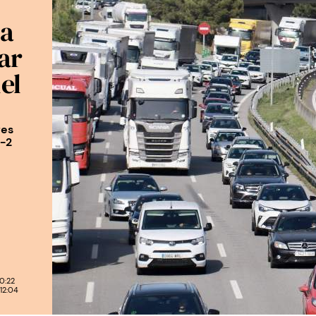
la
ar
el
fes
P-2
0:22
12:04