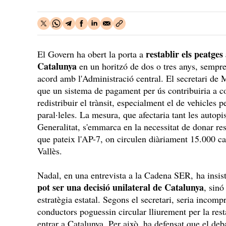
restablir els peatges 
El Govern ha obert la porta a
Catalunya
en un horitzó de dos o tres anys, sempre
acord amb l'Administració central. El secretari de 
que un sistema de pagament per ús contribuiria a co
redistribuir el trànsit, especialment el de vehicles p
paral·leles. La mesura, que afectaria tant les autopis
Generalitat, s'emmarca en la necessitat de donar resp
que pateix l'AP-7, on circulen diàriament 15.000 c
Vallès.
Nadal, en una entrevista a la Cadena SER, ha insist
pot ser una decisió unilateral de Catalunya
, sinó
estratègia estatal. Segons el secretari, seria incomp
conductors poguessin circular lliurement per la rest
entrar a Catalunya. Per això, ha defensat que el debat