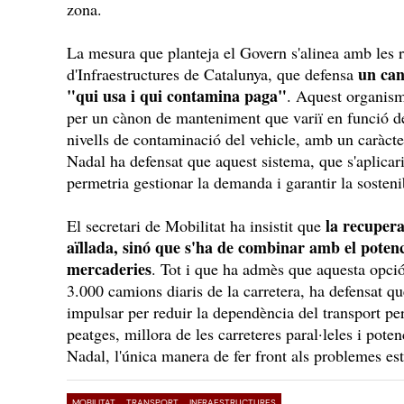
zona.
La mesura que planteja el Govern s'alinea amb les
un can
d'Infraestructures de Catalunya, que defensa
"qui usa i qui contamina paga"
. Aquest organism
per un cànon de manteniment que variï en funció de
nivells de contaminació del vehicle, amb un caràcter 
Nadal ha defensat que aquest sistema, que s'aplicari
permetria gestionar la demanda i garantir la sostenib
la recupera
El secretari de Mobilitat ha insistit que
aïllada, sinó que s'ha de combinar amb el potenc
mercaderies
. Tot i que ha admès que aquesta opció
3.000 camions diaris de la carretera, ha defensat qu
impulsar per reduir la dependència del transport pe
peatges, millora de les carreteres paral·leles i pote
Nadal, l'única manera de fer front als problemes est
MOBILITAT
TRANSPORT
INFRAESTRUCTURES