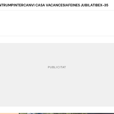
N
TRUMP
INTERCANVI CASA VACANCES
IA
FEINES JUBILAT
IBEX-35