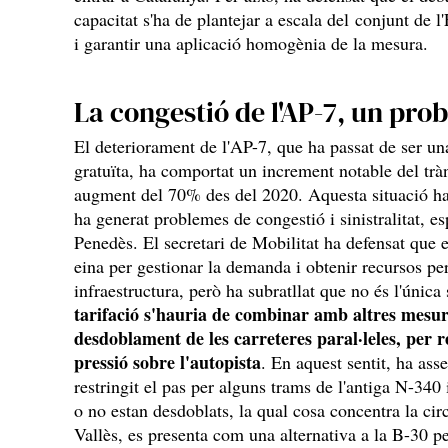
capacitat s'ha de plantejar a escala del conjunt de l
i garantir una aplicació homogènia de la mesura.
La congestió de l'AP-7, un pro
El deteriorament de l'AP-7, que ha passat de ser un
gratuïta, ha comportat un increment notable del trà
augment del 70% des del 2020. Aquesta situació ha 
ha generat problemes de congestió i sinistralitat, e
Penedès. El secretari de Mobilitat ha defensat que 
eina per gestionar la demanda i obtenir recursos pe
infraestructura, però ha subratllat que no és l'únic
tarifació s'hauria de combinar amb altres mesur
desdoblament de les carreteres paral·leles, per re
pressió sobre l'autopista
. En aquest sentit, ha ass
restringit el pas per alguns trams de l'antiga N-340
o no estan desdoblats, la qual cosa concentra la cir
Vallès, es presenta com una alternativa a la B-30 per