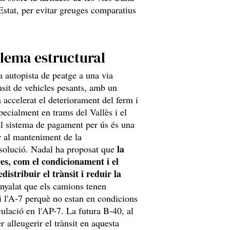
'Estat, per evitar greuges comparatius
blema estructural
a autopista de peatge a una via
nsit de vehicles pesants, amb un
accelerat el deteriorament del ferm i
specialment en trams del Vallès i el
el sistema de pagament per ús és una
r al manteniment de la
la
a solució. Nadal ha proposat que
es, com el condicionament i el
distribuir el trànsit i reduir la
enyalat que els camions tenen
 i l'A-7 perquè no estan en condicions
culació en l'AP-7. La futura B-40, al
 alleugerir el trànsit en aquesta