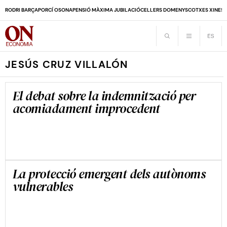
RODRI BARÇA
PORCÍ OSONA
PENSIÓ MÀXIMA JUBILACIÓ
CELLERS DOMENYS
COTXES XINES
JESÚS CRUZ VILLALÓN
El debat sobre la indemnització per
acomiadament improcedent
La protecció emergent dels autònoms
vulnerables
JESÚS CRUZ VILLALÓN