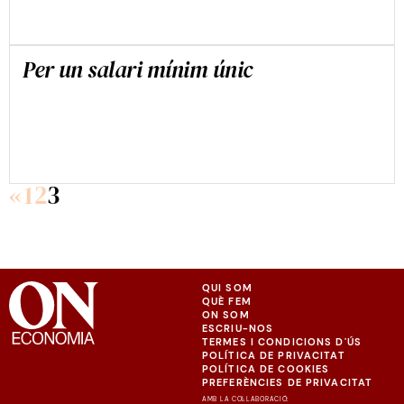
Per un salari mínim únic
JESÚS CRUZ VILLALÓN
«
1
2
3
JESÚS CRUZ VILLALÓN
QUI SOM
QUÈ FEM
ON SOM
ESCRIU-NOS
TERMES I CONDICIONS D'ÚS
POLÍTICA DE PRIVACITAT
POLÍTICA DE COOKIES
PREFERÈNCIES DE PRIVACITAT
AMB LA COL·LABORACIÓ: