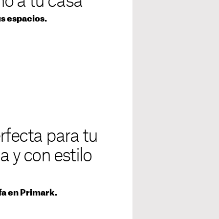
o a tu casa
us espacios.
rfecta para tu
a y con estilo
fa en Primark.