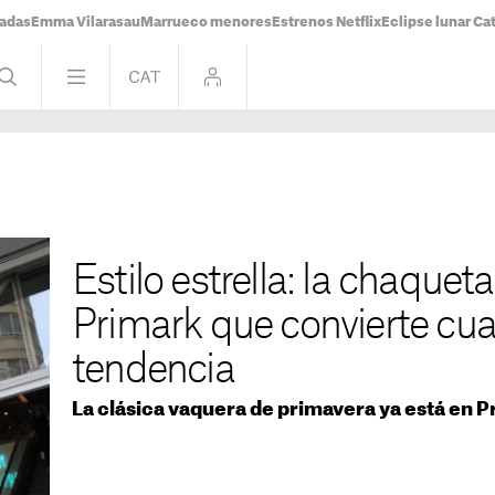
tadas
Emma Vilarasau
Marrueco menores
Estrenos Netflix
Eclipse lunar Ca
Estilo estrella: la chaquet
Primark que convierte cua
tendencia
La clásica vaquera de primavera ya está en P