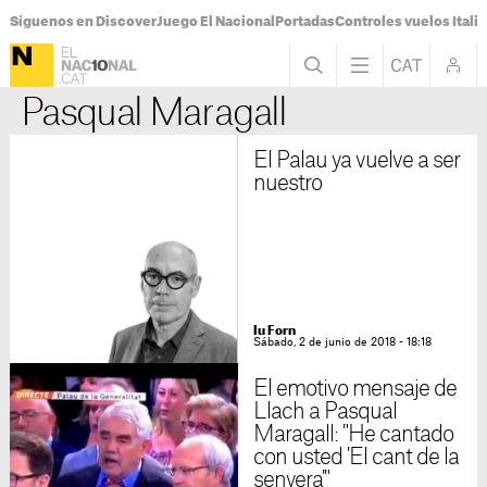
Síguenos en Discover
Juego El Nacional
Portadas
Controles vuelos Italia
Pasqual Maragall
El Palau ya vuelve a ser
nuestro
Iu Forn
Sábado, 2 de junio de 2018 - 18:18
El emotivo mensaje de
Llach a Pasqual
Maragall: "He cantado
con usted 'El cant de la
senyera'"