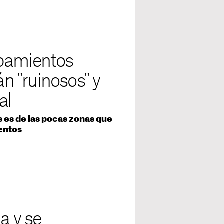
ipamientos
án "ruinosos" y
al
s es de las pocas zonas que
entos
a y se