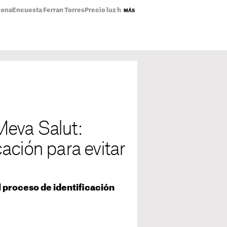
lona
Encuesta Ferran Torres
Precio luz hoy
Abdoul El-Sayed
Incendio piso
MÁS
Meva Salut:
ación para evitar
 proceso de identificación