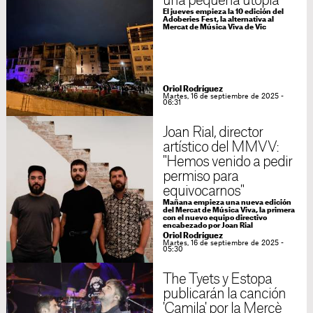
una pequeña utopía
El jueves empieza la 10 edición del
Adoberies Fest, la alternativa al
Mercat de Música Viva de Vic
Oriol Rodríguez
Martes, 16 de septiembre de 2025 -
06:31
Joan Rial, director
artístico del MMVV:
"Hemos venido a pedir
permiso para
equivocarnos"
Mañana empieza una nueva edición
del Mercat de Música Viva, la primera
con el nuevo equipo directivo
encabezado por Joan Rial
Oriol Rodríguez
Martes, 16 de septiembre de 2025 -
05:30
The Tyets y Estopa
publicarán la canción
'Camila' por la Mercè