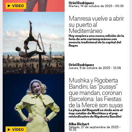
Oriol Rodríguez
Martes, 14 de octubre de 2025 - 05:30
Manresa vuelve a abrir
su puerto al
Mediterráneo
Hoy empieza una nueva edición de la
feria de arte contemporáneo con
esencia tradicional de la capital del
Bages
Oriol Rodríguez
Jueves, 9 de octubre de 2025 - 12:08
Mushka y Rigoberta
Bandini, las "pussys"
que mandan, coronan
Barcelona: las Fiestas
de la Mercè son suyas
La playa del Bogatell se rinde ante el
trap catalán de Mushkaa y el pop
reivindicativo de Rigoberta Bandini
Alba Richart
Sábado, 27 de septiembre de 2025 -
10:35