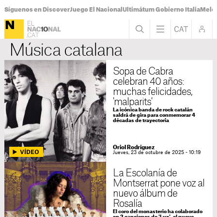
Síguenos en Discover
Juego El Nacional
Ultimátum Gobierno Italia
Melon
Música catalana
Sopa de Cabra
celebran 40 años:
muchas felicidades,
'malparits'
La icónica banda de rock catalán
saldrá de gira para conmemorar 4
décadas de trayectoria
Oriol Rodríguez
Jueves, 23 de octubre de 2025 - 10:19
La Escolanía de
Montserrat pone voz al
nuevo álbum de
Rosalía
El coro del monasterio ha colaborado