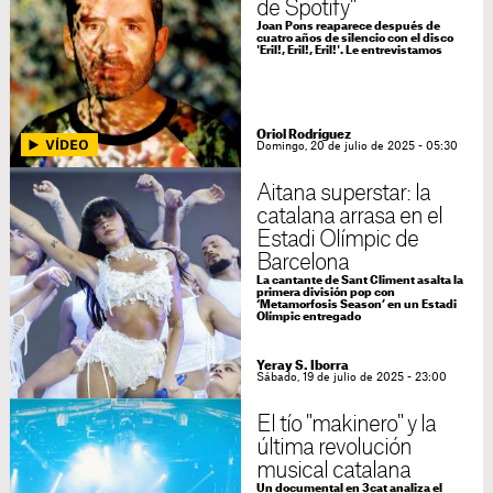
de Spotify"
Joan Pons reaparece después de
cuatro años de silencio con el disco
'Eril!, Eril!, Eril!'. Le entrevistamos
Oriol Rodríguez
Domingo, 20 de julio de 2025 - 05:30
Aitana superstar: la
catalana arrasa en el
Estadi Olímpic de
Barcelona
La cantante de Sant Climent asalta la
primera división pop con
‘Metamorfosis Season’ en un Estadi
Olímpic entregado
Yeray S. Iborra
Sábado, 19 de julio de 2025 - 23:00
El tío "makinero" y la
última revolución
musical catalana
Un documental en 3cat analiza el