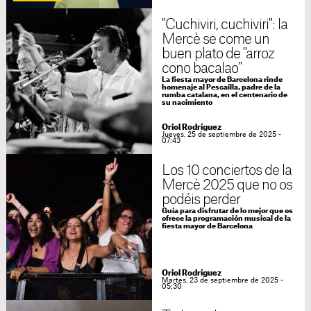
"Cuchiviri, cuchiviri": la
Mercè se come un
buen plato de "arroz
cono bacalao"
La fiesta mayor de Barcelona rinde
homenaje al Pescaílla, padre de la
rumba catalana, en el centenario de
su nacimiento
Oriol Rodríguez
Jueves, 25 de septiembre de 2025 -
07:43
Los 10 conciertos de la
Mercè 2025 que no os
podéis perder
Guía para disfrutar de lo mejor que os
ofrece la programación musical de la
fiesta mayor de Barcelona
Oriol Rodríguez
Martes, 23 de septiembre de 2025 -
05:30