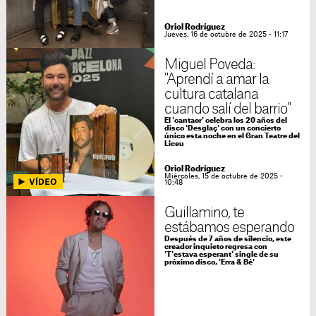
Oriol Rodríguez
Jueves, 16 de octubre de 2025 - 11:17
Miguel Poveda:
"Aprendí a amar la
cultura catalana
cuando salí del barrio"
El 'cantaor' celebra los 20 años del
disco 'Desglaç' con un concierto
único esta noche en el Gran Teatre del
Liceu
Oriol Rodríguez
Miércoles, 15 de octubre de 2025 -
10:48
Guillamino, te
estábamos esperando
Después de 7 años de silencio, este
creador inquieto regresa con
'T'estava esperant' single de su
próximo disco, 'Erra & Bé'