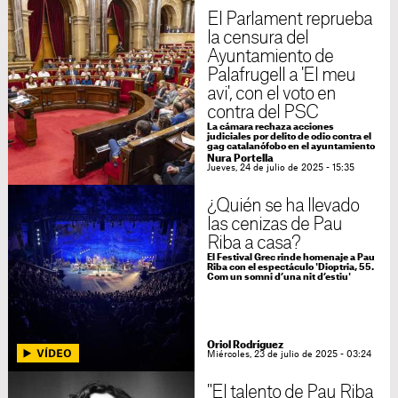
El Parlament reprueba
la censura del
Ayuntamiento de
Palafrugell a 'El meu
avi', con el voto en
contra del PSC
La cámara rechaza acciones
judiciales por delito de odio contra el
gag catalanófobo en el ayuntamiento
Nura Portella
Jueves, 24 de julio de 2025 - 15:35
¿Quién se ha llevado
las cenizas de Pau
Riba a casa?
El Festival Grec rinde homenaje a Pau
Riba con el espectáculo 'Dioptria, 55.
Com un somni d’una nit d’estiu'
Oriol Rodríguez
Miércoles, 23 de julio de 2025 - 03:24
"El talento de Pau Riba