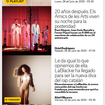
Lunes, 28 de julio de 2025 - 05:30
20 años después, Els
Amics de les Arts viven
su noche para la
posteridad
Dani Alegret, Joan Enric Barceló y
Ferran Piqué hacen un 8.000 en el
concierto de celebración de su 20
aniversario
Oriol Rodríguez
Sábado, 26 de julio de 2025 - 07:34
Le da igual lo que
opinemos de ella:
LaBlackie ha llegado
para ser la nueva diva
del rap catalán
Diseccionamos a LaBlackie, la nueva
sensación del rap hecho en
Catalunya, para entender por qué ha
sacudido la escena
Abel Olivares
Viernes, 25 de julio de 2025 - 05:30