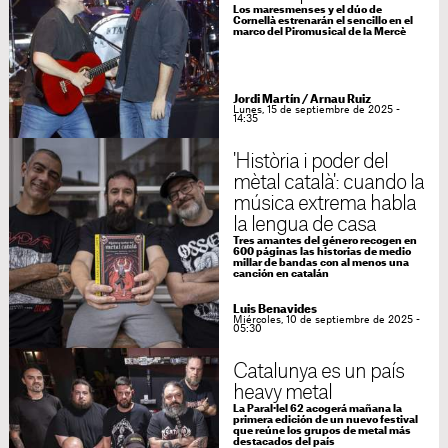
Los maresmenses y el dúo de
Cornellà estrenarán el sencillo en el
marco del Piromusical de la Mercè
Jordi Martín
/
Arnau Ruiz
Lunes, 15 de septiembre de 2025 -
14:35
'Història i poder del
mètal català': cuando la
música extrema habla
la lengua de casa
Tres amantes del género recogen en
600 páginas las historias de medio
millar de bandas con al menos una
canción en catalán
Luis Benavides
Miércoles, 10 de septiembre de 2025 -
05:30
Catalunya es un país
heavy metal
La Paral·lel 62 acogerá mañana la
primera edición de un nuevo festival
que reúne los grupos de metal más
destacados del país