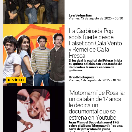
Eva Sebastián
Viernes, 15 de agosto de 2025 - 05:30
La Garbinada Pop
sopla fuerte desde
Falset con Cala Vento
y Remei de Ca la
Fresca
El festival la capital del Priorat inicia
su quinta edición con una noche de
dedicada a la nueva escena de
guitarras
Oriol Rodríguez
Viernes, 1 de agosto de 2025 - 10:38
'Motomami' de Rosalia:
un catalán de 17 años
le dedica un
documental que se
estrena en Youtube
Juan Manuel Segovia hace el TFG
sobre el álbum 'Motomami': "es una
carta de presentación y una