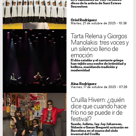
en 2 canciones de 'Lux', el nuevo
disco de la artista de Sant Esteve
Sesrovives
Oriol Rodríguez
Martes, 21 de octubre de 2025 - 10:38
Tarta Relena y Giorgos
Manolakis: tres voces y
un silencio lleno de
emoción
El dúo catalán y el cantante griego
han tejido una noche de intimidad y
belleza, maridando tradición y
modernidad
Aina Rodríguez
Viernes, 17 de octubre de 2025 - 07:26
Cruïlla Hivern: ¿quién
dice que cuando hace
frío no se puede ir de
festival?
Suede, Julieta, Jay-Jay Johanson,
Sidonie o Goran Bregović actuarán en
Barcelona en el marco del ciclo
invernal del Cruïlla