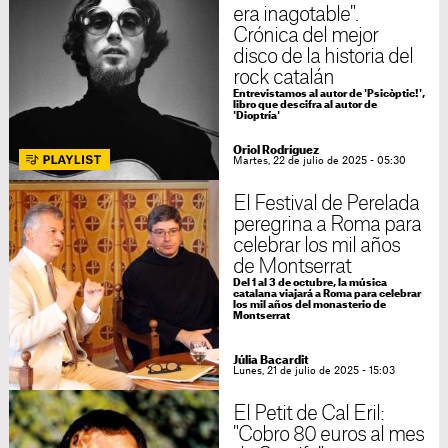
era inagotable".
Crónica del mejor
disco de la historia del
rock catalán
Entrevistamos al autor de 'Psicòptic!',
libro que descifra al autor de
'Dioptría'
Oriol Rodríguez
Martes, 22 de julio de 2025 - 05:30
El Festival de Perelada
peregrina a Roma para
celebrar los mil años
de Montserrat
Del 1 al 3 de octubre, la música
catalana viajará a Roma para celebrar
los mil años del monasterio de
Montserrat
Júlia Bacardit
Lunes, 21 de julio de 2025 - 15:03
El Petit de Cal Eril:
"Cobro 80 euros al mes