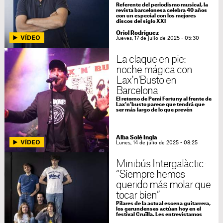
Referente del periodismo musical, la
revista barcelonesa celebra 40 años
con un especial con los mejores
discos del siglo XXI
Oriol Rodríguez
Jueves, 17 de julio de 2025 - 05:30
La claque en pie:
noche mágica con
Lax'n'Busto en
Barcelona
El retorno de Pemi Fortuny al frente de
Lax'n'busto parece que tendrá que
ser más largo de lo que prevén
Alba Solé Ingla
Lunes, 14 de julio de 2025 - 08:25
Minibús Intergalàctic:
“Siempre hemos
querido más molar que
tocar bien”
Pilares de la actual escena guitarrera,
los gerundenses actúan hoy en el
festival Cruïlla. Les entrevistamos