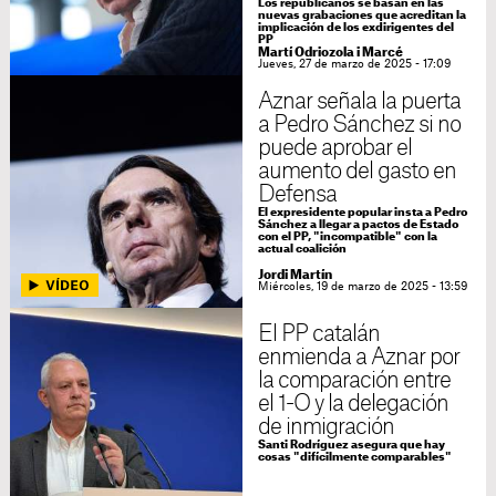
Los republicanos se basan en las
nuevas grabaciones que acreditan la
implicación de los exdirigentes del
PP
Martí Odriozola i Marcé
Jueves, 27 de marzo de 2025 - 17:09
Aznar señala la puerta
a Pedro Sánchez si no
puede aprobar el
aumento del gasto en
Defensa
El expresidente popular insta a Pedro
Sánchez a llegar a pactos de Estado
con el PP, "incompatible" con la
actual coalición
Jordi Martín
Miércoles, 19 de marzo de 2025 - 13:59
El PP catalán
enmienda a Aznar por
la comparación entre
el 1-O y la delegación
de inmigración
Santi Rodríguez asegura que hay
cosas "difícilmente comparables"