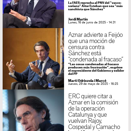
La FAES reprocha al PNV del "vasco-
soriano" Aitor Esteban que sea "más
sanchista que Sánchez"
Jordi Martín
Lunes, 16 de junio de 2025 - 14:31
Aznar advierte a Feijóo
que una moción de
censura contra
Sánchez está
“condenada al fracaso”
“Las cosas condenadas al fracaso
producen más frustración”, esgrime
el expresidente del Gobierno y exlíder
del PP
Martí Odriozola i Marcé
Jueves, 29 de mayo de 2025 - 16:25
ERC quiere citar a
Aznar en la comisión
de la operación
Catalunya y que
vuelvan Rajoy,
Cospedal y Camacho