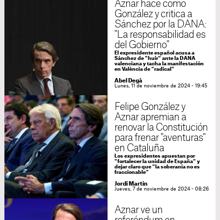
Aznar hace como
González y critica a
Sánchez por la DANA:
"La responsabilidad es
del Gobierno"
El expresidente español acusa a
Sánchez de "huir" ante la DANA
valenciana y tacha la manifestación
en València de "radical"
Abel Degà
Lunes, 11 de noviembre de 2024 - 19:45
Felipe González y
Aznar apremian a
renovar la Constitución
para frenar "aventuras"
en Cataluña
Los expresidentes apuestan por
"fortalecer la unidad de España" y
dejar claro que "la soberanía no es
fraccionable"
Jordi Martín
Jueves, 7 de noviembre de 2024 - 08:26
Aznar ve un