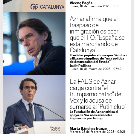
Vicenç Pagès
Lunes, 10 de marzo de 2025 - 16:11
Aznar afirma que el
traspaso de
inmigración es peor
que el 1-O: "España se
está marchando de
Catalunya"
El exlíder popular afirma que Sánchez
e Illa son cómplices de "una política
de destrucción del Estado"
Judit Pellicer
Lunes, 10 de marzo de 2025 - 07:42
La FAES de Aznar
carga contra "el
trumpismo patrio" de
Vox y lo acusa de
sumarse al "Putin club"
La Fundación de Aznar critica el
apoyo de Vox a los aranceles
impuestos por Trump
Marta Sánchez Iranzo
Martes, 25 de febrero de 2025 - 08:21