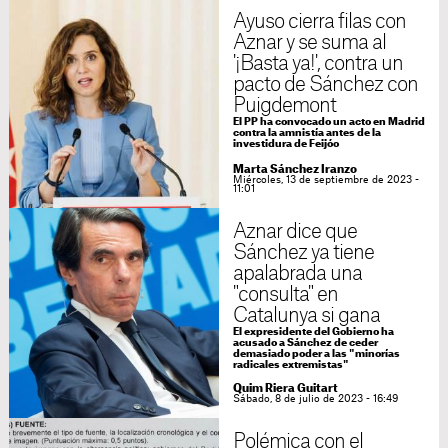
Ayuso cierra filas con
Aznar y se suma al
'¡Basta ya!', contra un
pacto de Sánchez con
Puigdemont
El PP ha convocado un acto en Madrid
contra la amnistía antes de la
investidura de Feijóo
Marta Sánchez Iranzo
Miércoles, 13 de septiembre de 2023 -
11:01
Aznar dice que
Sánchez ya tiene
apalabrada una
"consulta" en
Catalunya si gana
El expresidente del Gobierno ha
acusado a Sánchez de ceder
demasiado poder a las "minorías
radicales extremistas"
Quim Riera Guitart
Sábado, 8 de julio de 2023 - 16:49
Polémica con el