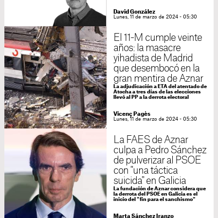
David González
Lunes, 11 de marzo de 2024 - 05:30
El 11-M cumple veinte
años: la masacre
yihadista de Madrid
que desembocó en la
gran mentira de Aznar
La adjudicación a ETA del atentado de
Atocha a tres días de las elecciones
llevó al PP a la derrota electoral
Vicenç Pagès
Lunes, 11 de marzo de 2024 - 05:30
La FAES de Aznar
culpa a Pedro Sánchez
de pulverizar al PSOE
con "una táctica
suicida" en Galicia
La fundación de Aznar considera que
la derrota del PSOE en Galicia es el
inicio del "fin para el sanchismo"
Marta Sánchez Iranzo