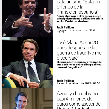
catalanismo: "Está en
el fondo de la
Transición española"
Aznar afirma que él ya previó que el
principal problema del Estado sería la
evolución del catalanismo
Judit Pellicer
Domingo, 19 de febrero de 2023 -
09:09
José María Aznar 20
años después de la
guerra de Iraq: "No me
disculparé"
El expresidente español presume de
sus decisiones sobre el Iraq y afirma
que está "orgulloso"
Judit Pellicer
Jueves, 2 de febrero de 2023 - 08:56
Aznar ya ha cobrado
casi 4 millones de
euros como asesor de