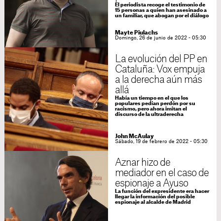
El periodista recoge el testimonio de
15 personas a quien han asesinado a
un familiar, que abogan por el diálogo
Mayte Piulachs
Domingo, 26 de junio de 2022 - 05:30
La evolución del PP en
Cataluña: Vox empuja
a la derecha aún más
allá
Había un tiempo en el que los
populares pedían perdón por su
racismo, pero ahora imitan el
discurso de la ultraderecha
John McAulay
Sábado, 19 de febrero de 2022 - 05:30
Aznar hizo de
mediador en el caso de
espionaje a Ayuso
La función del expresidente era hacer
llegar la información del posible
espionaje al alcalde de Madrid