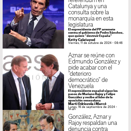
referéndum en
Catalunya y una
consulta sobre la
monarquía en esta
legislatura
El expresidente del PP arremete
contra el gobierno de Pedro Sánchez,
que quiere "destruir España"
Ketty Calatayud
Viernes, 11 de octubre de 2024 - 08:46
Aznar se reúne con
Edmundo González y
pide acabar con el
“deterioro
democrático” de
Venezuela
El expresidente español sigue los
pasos de Mariano Rajoy y Felipe
González y recibe al líder de la
oposición venezolana
Martí Odriozola i Marcé
Lunes, 16 de septiembre de 2024 -
16:40
González, Aznar y
Rajoy respaldan una
denuncia contra