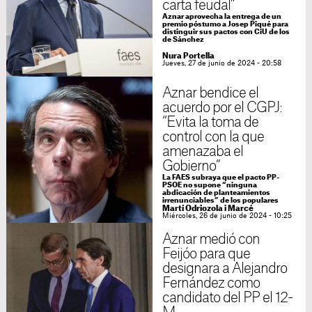
carta feudal"
Aznar aprovecha la entrega de un
premio póstumo a Josep Piqué para
distinguir sus pactos con CiU de los
de Sánchez
Nura Portella
Jueves, 27 de junio de 2024 - 20:58
Aznar bendice el
acuerdo por el CGPJ:
“Evita la toma de
control con la que
amenazaba el
Gobierno”
La FAES subraya que el pacto PP-
PSOE no supone “ninguna
abdicación de planteamientos
irrenunciables” de los populares
Martí Odriozola i Marcé
Miércoles, 26 de junio de 2024 - 10:25
Aznar medió con
Feijóo para que
designara a Alejandro
Fernández como
candidato del PP el 12-