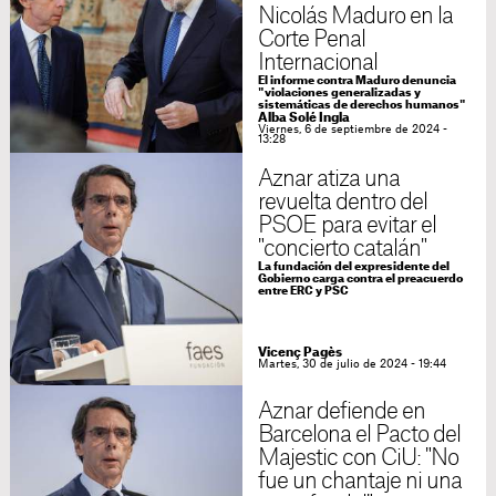
Nicolás Maduro en la
Corte Penal
Internacional
El informe contra Maduro denuncia
"violaciones generalizadas y
sistemáticas de derechos humanos"
Alba Solé Ingla
Viernes, 6 de septiembre de 2024 -
13:28
Aznar atiza una
revuelta dentro del
PSOE para evitar el
"concierto catalán"
La fundación del expresidente del
Gobierno carga contra el preacuerdo
entre ERC y PSC
Vicenç Pagès
Martes, 30 de julio de 2024 - 19:44
Aznar defiende en
Barcelona el Pacto del
Majestic con CiU: "No
fue un chantaje ni una