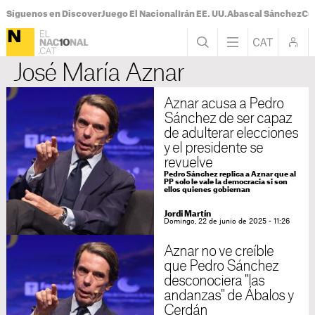
Síguenos en Discover
Juego El Nacional
Irán EE. UU.
Abascal Sánchez
Con
José María Aznar
Aznar acusa a Pedro
Sánchez de ser capaz
de adulterar elecciones
y el presidente se
revuelve
Pedro Sánchez replica a Aznar que al
PP solo le vale la democracia si son
ellos quienes gobiernan
Jordi Martín
Domingo, 22 de junio de 2025 - 11:26
Aznar no ve creíble
que Pedro Sánchez
desconociera "las
andanzas" de Ábalos y
Cerdán