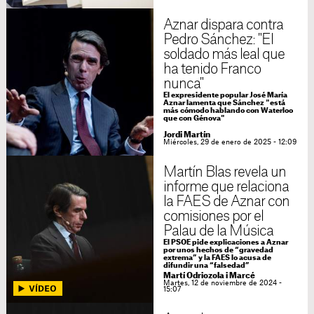
Aznar dispara contra
Pedro Sánchez: "El
soldado más leal que
ha tenido Franco
nunca"
El expresidente popular José María
Aznar lamenta que Sánchez "está
más cómodo hablando con Waterloo
que con Génova"
Jordi Martín
Miércoles, 29 de enero de 2025 - 12:09
Martín Blas revela un
informe que relaciona
la FAES de Aznar con
comisiones por el
Palau de la Música
El PSOE pide explicaciones a Aznar
por unos hechos de “gravedad
extrema” y la FAES lo acusa de
difundir una “falsedad”
Martí Odriozola i Marcé
Martes, 12 de noviembre de 2024 -
15:07