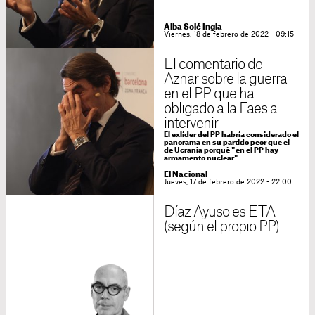
Alba Solé Ingla
Viernes, 18 de febrero de 2022 - 09:15
El comentario de
Aznar sobre la guerra
en el PP que ha
obligado a la Faes a
intervenir
El exlíder del PP habría considerado el
panorama en su partido peor que el
de Ucrania porquè "en el PP hay
armamento nuclear"
El Nacional
Jueves, 17 de febrero de 2022 - 22:00
Díaz Ayuso es ETA
(según el propio PP)