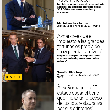
Rupert Murdoch
Sueldo de récord para el expresidente
español en el último ejercicio fiscal:
327.000 euros entre efectivo y
acciones
Marta Sánchez Iranzo
Jueves, 12 de enero de 2023 - 08:44
Aznar cree que el
impuesto a las grandes
fortunas es propia de
"la izquierda carnívora"
Feijóo añade que "el objetivo no es
acabar con la riqueza sino con los
pobres"
Sara Brull i Ortega
Viernes, 23 de septiembre de 2022 -
18:13
Àlex Romaguera: "El
estado español tiene
que iniciar un proceso
de justicia restaurativa
por sus crímenes"