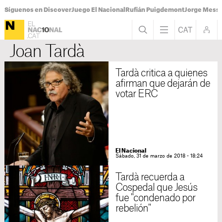
Síguenos en Discover
Juego El Nacional
Rufián Puigdemont
Jorge Messi
Joan Tardà
Tardà critica a quienes
afirman que dejarán de
votar ERC
El Nacional
Sábado, 31 de marzo de 2018 - 18:24
Tardà recuerda a
Cospedal que Jesús
fue "condenado por
rebelión"