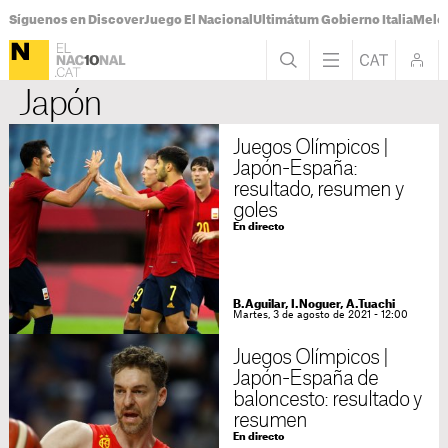
Síguenos en Discover
Juego El Nacional
Ultimátum Gobierno Italia
Melon
Japón
Juegos Olímpicos |
Japón-España:
resultado, resumen y
goles
En directo
B.Aguilar, I.Noguer, A.Tuachi
Martes, 3 de agosto de 2021 - 12:00
Juegos Olímpicos |
Japón-España de
baloncesto: resultado y
resumen
En directo