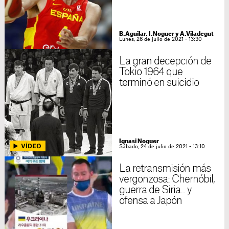
B.Aguilar, I.Noguer y A.Viladegut
Lunes, 26 de julio de 2021 - 13:30
La gran decepción de
Tokio 1964 que
terminó en suicidio
Ignasi Noguer
Sábado, 24 de julio de 2021 - 13:10
La retransmisión más
vergonzosa: Chernóbil,
guerra de Siria... y
ofensa a Japón