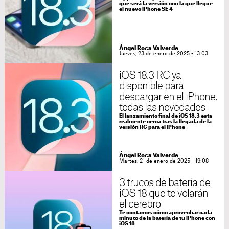
que será la versión con la que llegue
el nuevo iPhone SE 4
Ángel Roca Valverde
Jueves, 23 de enero de 2025 - 13:03
iOS 18.3 RC ya
disponible para
descargar en el iPhone,
todas las novedades
El lanzamiento final de iOS 18.3 esta
realmente cerca tras la llegada de la
versión RC para el iPhone
Ángel Roca Valverde
Martes, 21 de enero de 2025 - 19:08
3 trucos de batería de
iOS 18 que te volarán
el cerebro
Te contamos cómo aprovechar cada
minuto de la batería de tu iPhone con
iOS 18