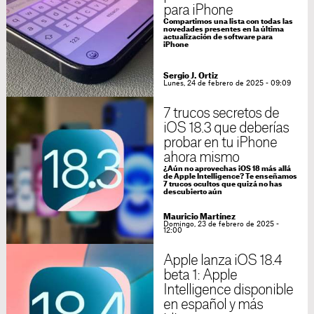
para iPhone
Compartimos una lista con todas las
novedades presentes en la última
actualización de software para
iPhone
Sergio J. Ortiz
Lunes, 24 de febrero de 2025 - 09:09
7 trucos secretos de
iOS 18.3 que deberías
probar en tu iPhone
ahora mismo
¿Aún no aprovechas iOS 18 más allá
de Apple Intelligence? Te enseñamos
7 trucos ocultos que quizá no has
descubierto aún
Mauricio Martínez
Domingo, 23 de febrero de 2025 -
12:00
Apple lanza iOS 18.4
beta 1: Apple
Intelligence disponible
en español y más