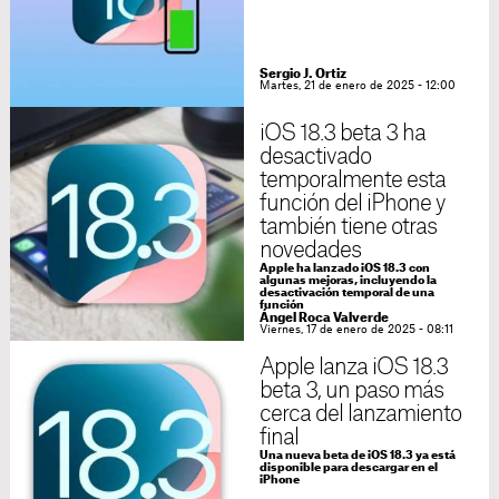
Sergio J. Ortiz
Martes, 21 de enero de 2025 - 12:00
iOS 18.3 beta 3 ha
desactivado
temporalmente esta
función del iPhone y
también tiene otras
novedades
Apple ha lanzado iOS 18.3 con
algunas mejoras, incluyendo la
desactivación temporal de una
función
Ángel Roca Valverde
Viernes, 17 de enero de 2025 - 08:11
Apple lanza iOS 18.3
beta 3, un paso más
cerca del lanzamiento
final
Una nueva beta de iOS 18.3 ya está
disponible para descargar en el
iPhone