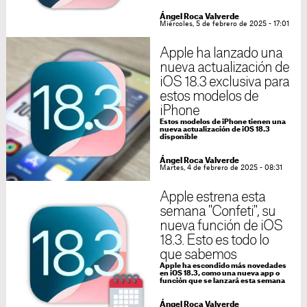
Ángel Roca Valverde
Miércoles, 5 de febrero de 2025 - 17:01
Apple ha lanzado una
nueva actualización de
iOS 18.3 exclusiva para
estos modelos de
iPhone
Estos modelos de iPhone tienen una
nueva actualización de iOS 18.3
disponible
Ángel Roca Valverde
Martes, 4 de febrero de 2025 - 08:31
Apple estrena esta
semana "Confeti", su
nueva función de iOS
18.3. Esto es todo lo
que sabemos
Apple ha escondido más novedades
en iOS 18.3, como una nueva app o
función que se lanzará esta semana
Ángel Roca Valverde