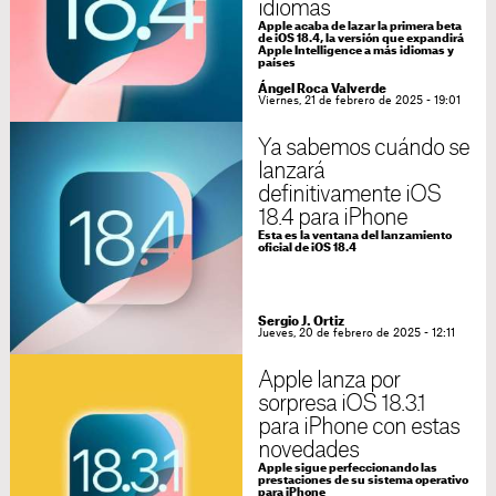
idiomas
Apple acaba de lazar la primera beta
de iOS 18.4, la versión que expandirá
Apple Intelligence a más idiomas y
países
Ángel Roca Valverde
Viernes, 21 de febrero de 2025 - 19:01
Ya sabemos cuándo se
lanzará
definitivamente iOS
18.4 para iPhone
Esta es la ventana del lanzamiento
oficial de iOS 18.4
Sergio J. Ortiz
Jueves, 20 de febrero de 2025 - 12:11
Apple lanza por
sorpresa iOS 18.3.1
para iPhone con estas
novedades
Apple sigue perfeccionando las
prestaciones de su sistema operativo
para iPhone