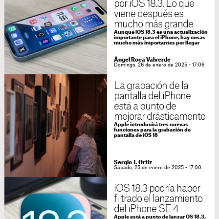
por iOS 18.3. Lo que
viene después es
mucho más grande
Aunque iOS 18.3 es una actualización
importante para el iPhone, hay cosas
mucho más importantes por llegar
Ángel Roca Valverde
Domingo, 26 de enero de 2025 - 17:06
La grabación de la
pantalla del iPhone
está a punto de
mejorar drásticamente
Apple introducirá tres nuevas
funciones para la grabación de
pantalla de iOS 18
Sergio J. Ortiz
Sábado, 25 de enero de 2025 - 17:00
iOS 18.3 podría haber
filtrado el lanzamiento
del iPhone SE 4
Apple está a punto de lanzar OS 18.3,