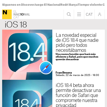
Síguenos en Discover
Juego El Nacional
Rodri Barça
Tiempo violento Ca
iOS 18
La novedad especial
de iOS 18.4 que nadie
pidió pero todos
necesitábamos
Una nueva función que hará más
eficiente a Safari, pero que muchos
querrán desactivar
Fran Besora
Sábado, 22 de marzo de 2025 - 18:00
iOS 18.4 beta ahora
permite desactivar una
función de Safari que
compromete nuestra
privacidad