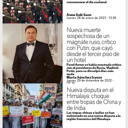
conmemorar el día nacional
Anna Solé Sans
Jueves, 26 de enero de 2023 - 13:26
Nueva muerte
sospechosa de un
magnate ruso, crítico
con Putin, que cayó
desde el tercer piso de
un hotel
Pavel Antov se había mostrado crítico
con el presidente de Rusia, Vladímir
Putin, pero se disculpó días más
tarde
Marta Sánchez Iranzo
Jueves, 29 de diciembre de 2022 -
08:34
Nueva disputa en el
Himalaya: choque
entre tropas de China y
de India
Las tropas chinas e indias se han
enfrentado en una nueva disputa a la
región fronteriza del Himalaya