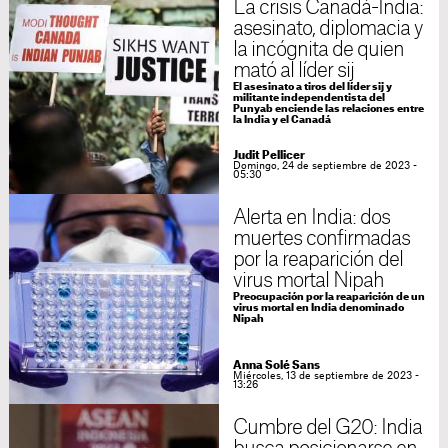
La crisis Canadá-India:
asesinato, diplomacia y
la incógnita de quien
mató al líder sij
El asesinato a tiros del líder sij y
militante independentista del
Punyab enciende las relaciones entre
la India y el Canadá
Judit Pellicer
Domingo, 24 de septiembre de 2023 -
05:30
Alerta en India: dos
muertes confirmadas
por la reaparición del
virus mortal Nipah
Preocupación por la reaparición de un
virus mortal en India denominado
Nipah
Anna Solé Sans
Miércoles, 13 de septiembre de 2023 -
13:26
Cumbre del G20: India