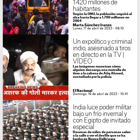
1.420 millones de
habitantes
Según la ONU, la población seguirá al
alza hasta llegar a 1.700 millones en
2064
Marta Sánchez Iranzo
Lunes, 17 de abril de 2023 - 08:10
Un expolítico y criminal
indio, asesinado a tiros
en directo en la TV |
VÍDEO
Las imágenes muestran cómo
alguien descarga una metralla de
tiros a la cabeza de Atiq Ahmed,
custodiado por la policía
El Nacional
Domingo, 16 de abril de 2023 - 10:41
India luce poder militar
bajo un frío invernal y
con Egipto de invitado
especial
Decenas de miles de personas salen
a la calle a ver el desfile que se ha
hecho en Nueva Delhi para