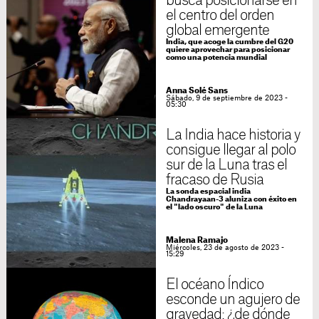
busca posicionarse en
el centro del orden
global emergente
India, que acoge la cumbre del G20
quiere aprovechar para posicionar
como una potencia mundial
Anna Solé Sans
Sábado, 9 de septiembre de 2023 -
05:30
La India hace historia y
consigue llegar al polo
sur de la Luna tras el
fracaso de Rusia
La sonda espacial india
Chandrayaan-3 aluniza con éxito en
el "lado oscuro" de la Luna
Malena Ramajo
Miércoles, 23 de agosto de 2023 -
15:29
El océano Índico
esconde un agujero de
gravedad: ¿de dónde