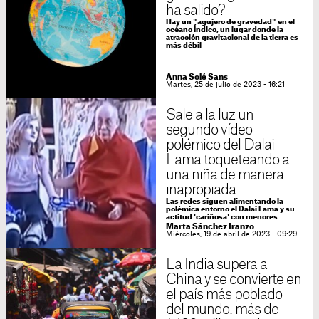
ha salido?
Hay un "agujero de gravedad" en el
océano Índico, un lugar donde la
atracción gravitacional de la tierra es
más débil
Anna Solé Sans
Martes, 25 de julio de 2023 - 16:21
Sale a la luz un
segundo vídeo
polémico del Dalai
Lama toqueteando a
una niña de manera
inapropiada
Las redes siguen alimentando la
polémica entorno el Dalai Lama y su
actitud 'cariñosa' con menores
Marta Sánchez Iranzo
Miércoles, 19 de abril de 2023 - 09:29
La India supera a
China y se convierte en
el país más poblado
del mundo: más de