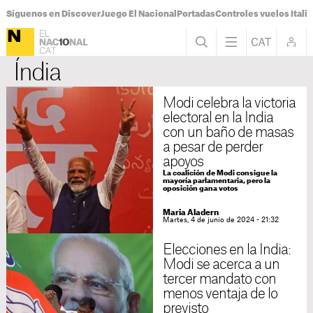
Síguenos en Discover
Juego El Nacional
Portadas
Controles vuelos Italia
Índia
Modi celebra la victoria
electoral en la India
con un baño de masas
a pesar de perder
apoyos
La coalición de Modi consigue la
mayoría parlamentaria, pero la
oposición gana votos
Maria Aladern
Martes, 4 de junio de 2024 - 21:32
Elecciones en la India:
Modi se acerca a un
tercer mandato con
menos ventaja de lo
previsto