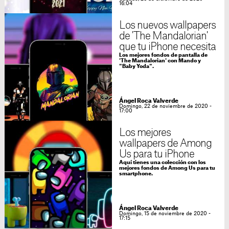
16:04
Los nuevos wallpapers
de 'The Mandalorian'
que tu iPhone necesita
Los mejores fondos de pantalla de
'The Mandalorian' con Mando y
"Baby Yoda".
Ángel Roca Valverde
Domingo, 22 de noviembre de 2020 -
17:00
Los mejores
wallpapers de Among
Us para tu iPhone
Aquí tienes una colección con los
mejores fondos de Among Us para tu
smartphone.
Ángel Roca Valverde
Domingo, 15 de noviembre de 2020 -
17:15