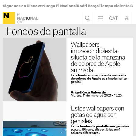
Síguenos en Discover
Juego El Nacional
Rodri Barça
Tiempo violento Ca
Fondos de pantalla
Wallpapers
imprescindibles: la
silueta de la manzana
de colores de Apple
animada
Este fondo animado con la manzana
de colores de Apple es simplemente
genial.
Ángel Roca Valverde
Martes, 11 de mayo de 2021 - 13:25
Estos wallpapers con
gotas de agua son
geniales
Estos fondos de pantalla son geniales
para tu iPhone, disponibles en 4
colores diferentes.