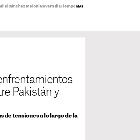
Milei
Sánchez Meloni
Govern Illa
Tiempo Catalunya
Estrenos Netflix
Planes
MÁS
enfrentamientos
re Pakistán y
 de tensiones a lo largo de la