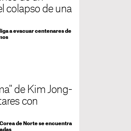
l colapso de una
liga a evacuar centenares de
imos
ma" de Kim Jong-
itares con
e Corea de Norte se encuentra
cadas