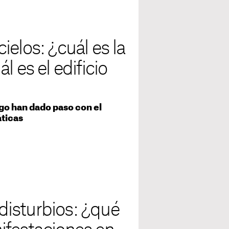
elos: ¿cuál es la
 es el edificio
go han dado paso con el
áticas
 disturbios: ¿qué