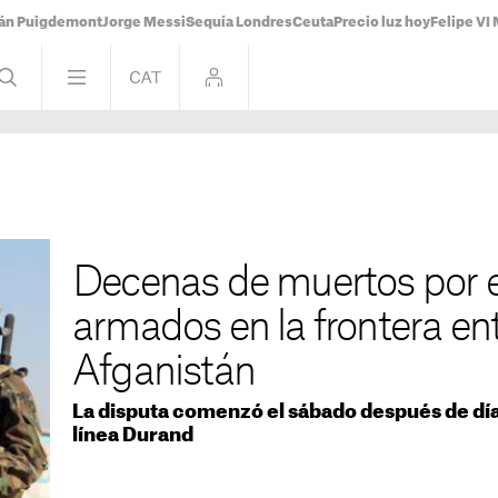
ián Puigdemont
Jorge Messi
Sequía Londres
Ceuta
Precio luz hoy
Felipe VI 
Decenas de muertos por 
armados en la frontera ent
Afganistán
La disputa comenzó el sábado después de días
línea Durand