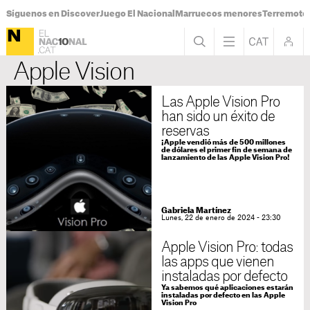
Síguenos en Discover
Juego El Nacional
Marruecos menores
Terremoto
Apple Vision
Las Apple Vision Pro
han sido un éxito de
reservas
¡Apple vendió más de 500 millones
de dólares el primer fin de semana de
lanzamiento de las Apple Vision Pro!
Gabriela Martínez
Lunes, 22 de enero de 2024 - 23:30
Apple Vision Pro: todas
las apps que vienen
instaladas por defecto
Ya sabemos qué aplicaciones estarán
instaladas por defecto en las Apple
Vision Pro