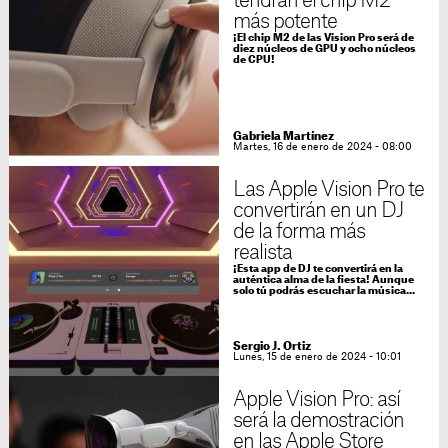
tendrán el chip M2
más potente
¡El chip M2 de las Vision Pro será de
diez núcleos de GPU y ocho núcleos
de CPU!
Gabriela Martínez
Martes, 16 de enero de 2024 - 08:00
Las Apple Vision Pro te
convertirán en un DJ
de la forma más
realista
¡Esta app de DJ te convertirá en la
auténtica alma de la fiesta! Aunque
solo tú podrás escuchar la música...
Sergio J. Ortiz
Lunes, 15 de enero de 2024 - 10:01
Apple Vision Pro: así
será la demostración
en las Apple Store