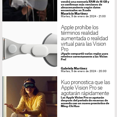
vendrá una memoria RAM de 16 GB y
se confirman más versiones de
almacenamiento según datos
encontrados en Xcode
Mauricio Martínez
Martes, 9 de enero de 2024 - 21:00
Apple prohíbe los
términos realidad
aumentada o realidad
virtual para las Vision
Pro
¡Apple compartió varias reglas para
referirse correctamente a las Vision
Pro!
Gabriela Martínez
Martes, 9 de enero de 2024 - 20:00
Kuo pronostica que las
Apple Vision Pro se
agotarán rápidamente
Las Apple Vision Pro se agotarán
después del periodo de reservas de
acuerdo con un nuevo pronóstico de
Ming-Chi Kuo