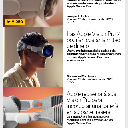
comparte sus estimaciones acerca de
la comercialización de producto de
Apple Vision Pro.
Sergio J. Ortiz
Martes, 26 de diciembre de 2023 -
10:05
Las Apple Vision Pro 2
podrían costar la mitad
de dinero
Un nuevo informe de la cadena de
suministro respalda el rumor de unas
nuevas Apple Vision Pro más
económicas.
Mauricio Martínez
Martes, 28 de noviembre de 2023 -
21:00
Apple rediseñará sus
Vision Pro para
incorporar una batería
en su parte trasera
La compañía planea usar una
montura para las baterías de las
Apple Vision Pro.