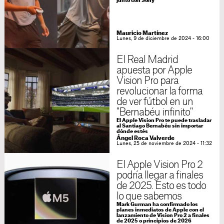
junto con Sony
Mauricio Martínez
Lunes, 9 de diciembre de 2024 - 16:00
El Real Madrid
apuesta por Apple
Vision Pro para
revolucionar la forma
de ver fútbol en un
"Bernabéu infinito"
El Apple Vision Pro te puede trasladar
al Santiago Bernabéu sin importar
dónde estés
Ángel Roca Valverde
Lunes, 25 de noviembre de 2024 - 11:32
El Apple Vision Pro 2
podría llegar a finales
de 2025. Esto es todo
lo que sabemos
Mark Gurman ha confirmado los
planes inmediatos de Apple con el
lanzamiento de Vision Pro 2 a finales
de 2025 o principios de 2026