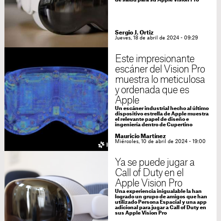
de salud para su Apple Vision Pro
Sergio J. Ortiz
Jueves, 18 de abril de 2024 - 09:29
Este impresionante
escáner del Vision Pro
muestra lo meticulosa
y ordenada que es
Apple
Un escáner industrial hecho al último
dispositivo estrella de Apple muestra
el relevante papel de diseño e
ingeniería dentro de Cupertino
Mauricio Martínez
Miércoles, 10 de abril de 2024 - 19:00
Ya se puede jugar a
Call of Duty en el
Apple Vision Pro
Una experiencia inigualable la han
logrado un grupo de amigos que han
utilizado Persona Espacial y una app
adicional para jugar a Call of Duty en
sus Apple Vision Pro