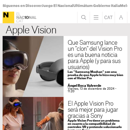
Síguenos en Discover
Juego El Nacional
Ultimátum Gobierno Italia
Melon
Apple Vision
Que Samsung lance
un "clon" del Vision Pro
es una buena noticia
para Apple (y para sus
usuarios)
Las "Samsung Moohan" son una
prueba de que Apple lo hizo muy bien
con el Vision Pro
Ángel Roca Valverde
Viernes, 13 de diciembre de 2024 -
11:20
El Apple Vision Pro
será mejor para jugar
gracias a Sony
Apple Vision Pro tiene un problema
en cuanto a la compatibilidad de
controles VR y pretende solucionarlo