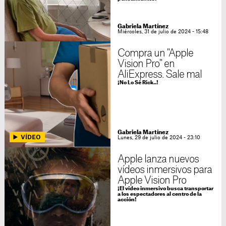
Gabriela Martínez
Miércoles, 31 de julio de 2024 - 15:48
Compra un "Apple
Vision Pro" en
AliExpress. Sale mal
¡No Lo Sé Rick..!
Gabriela Martínez
Lunes, 29 de julio de 2024 - 23:10
Apple lanza nuevos
vídeos inmersivos para
Apple Vision Pro
¡El vídeo inmersivo busca transportar
a los espectadores al centro de la
acción!