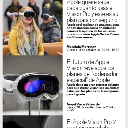
Apple quiere saber
cada cuánto usas el
Vision Pro y este es su
plan para conseguirlo
Apple está realizando una encuesta
de satisfacción con la finalidad de
conocer la opinión de los usuarios
que adquirieron Apple Vision Pro en
los últimos meses
Mauricio Martínez
Viernes, 11 de octubre de 2024 - 19:00
El futuro de Apple
Vision: revelados los
planes del "ordenador
espacial" de Apple
Apple tiene un gran reto por delante
para que Apple Vision sea un éxito y
estos son los planes de la compañía
para lograrlo
Ángel Roca Valverde
Lunes, 30 de septiembre de 2024 -
09:27
El Apple Vision Pro 2