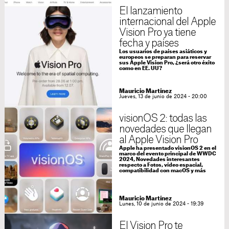
El lanzamiento
internacional del Apple
Vision Pro ya tiene
fecha y países
Los usuarios de países asiáticos y
europeos se preparan para reservar
sus Apple Vision Pro, ¿será otro éxito
como en EE. UU?
Mauricio Martínez
Jueves, 13 de junio de 2024 - 20:00
visionOS 2: todas las
novedades que llegan
al Apple Vision Pro
Apple ha presentado visionOS 2 en el
marco del evento principal de WWDC
2024, Novedades interesantes
respecto a Fotos, vídeo espacial,
compatibilidad con macOS y más
Mauricio Martínez
Lunes, 10 de junio de 2024 - 19:39
El Vision Pro te