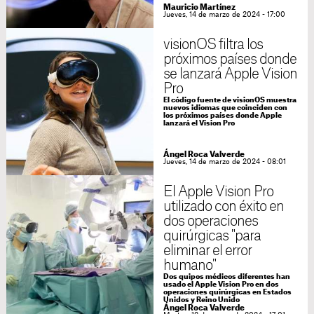
Mauricio Martínez
Jueves, 14 de marzo de 2024 - 17:00
visionOS filtra los
próximos países donde
se lanzará Apple Vision
Pro
El código fuente de visionOS muestra
nuevos idiomas que coinciden con
los próximos países donde Apple
lanzará el Vision Pro
Ángel Roca Valverde
Jueves, 14 de marzo de 2024 - 08:01
El Apple Vision Pro
utilizado con éxito en
dos operaciones
quirúrgicas "para
eliminar el error
humano"
Dos quipos médicos diferentes han
usado el Apple Vision Pro en dos
operaciones quirúrgicas en Estados
Unidos y Reino Unido
Ángel Roca Valverde