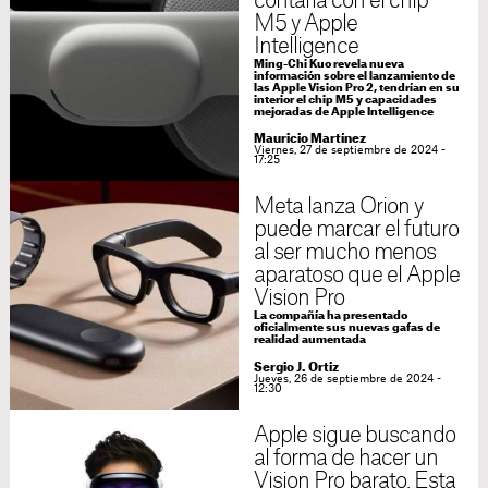
contaría con el chip
M5 y Apple
Intelligence
Ming-Chi Kuo revela nueva
información sobre el lanzamiento de
las Apple Vision Pro 2, tendrían en su
interior el chip M5 y capacidades
mejoradas de Apple Intelligence
Mauricio Martínez
Viernes, 27 de septiembre de 2024 -
17:25
Meta lanza Orion y
puede marcar el futuro
al ser mucho menos
aparatoso que el Apple
Vision Pro
La compañía ha presentado
oficialmente sus nuevas gafas de
realidad aumentada
Sergio J. Ortiz
Jueves, 26 de septiembre de 2024 -
12:30
Apple sigue buscando
al forma de hacer un
Vision Pro barato. Esta