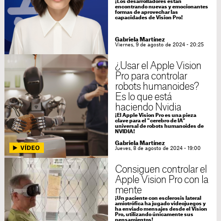
¡Los desarrolladores están
encontrando nuevas y emocionantes
formas de aprovechar las
capacidades de Vision Pro!
Gabriela Martínez
Viernes, 9 de agosto de 2024 - 20:25
¿Usar el Apple Vision
Pro para controlar
robots humanoides?
Es lo que está
haciendo Nvidia
¡El Apple Vision Pro es una pieza
clave para el "cerebro de IA"
universal de robots humanoides de
NVIDIA!
Gabriela Martínez
Jueves, 8 de agosto de 2024 - 19:00
Consiguen controlar el
Apple Vision Pro con la
mente
¡Un paciente con esclerosis lateral
amiotrófica ha jugado videojuegos y
ha enviado mensajes desde el Vision
Pro, utilizando únicamente sus
pensamientos!