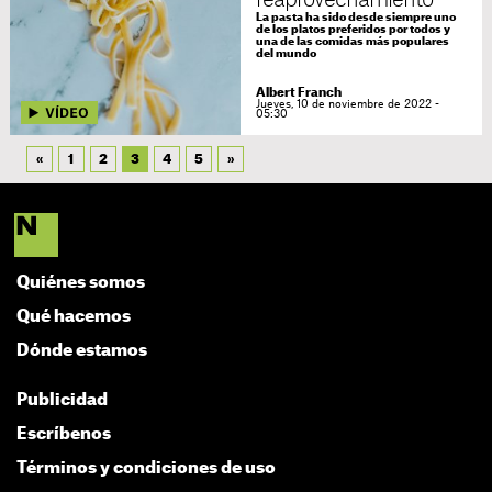
La pasta ha sido desde siempre uno
de los platos preferidos por todos y
una de las comidas más populares
del mundo
Albert Franch
Jueves, 10 de noviembre de 2022 -
05:30
«
1
2
3
4
5
»
Quiénes somos
Qué hacemos
Dónde estamos
Publicidad
Escríbenos
Términos y condiciones de uso