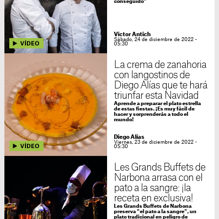
conseguido"
Víctor Antich
Sábado, 24 de diciembre de 2022 -
05:30
La crema de zanahoria
con langostinos de
Diego Alías que te hará
triunfar esta Navidad
Aprende a preparar el plato estrella
de estas fiestas. ¡Es muy fácil de
hacer y sorprenderás a todo el
mundo!
Diego Alías
Viernes, 23 de diciembre de 2022 -
05:30
Les Grands Buffets de
Narbona arrasa con el
pato a la sangre: ¡la
receta en exclusiva!
Les Grands Buffets de Narbona
preserva "el pato a la sangre", un
plato tradicional en peligro de