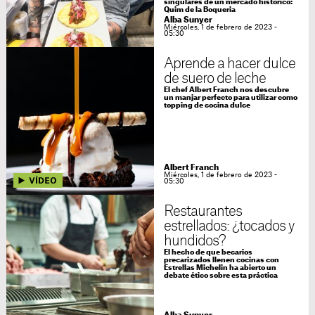
singulares de un mercado histórico:
Quim de la Boqueria
Alba Sunyer
Miércoles, 1 de febrero de 2023 -
05:30
Aprende a hacer dulce
de suero de leche
El chef Albert Franch nos descubre
un manjar perfecto para utilizar como
topping de cocina dulce
Albert Franch
Miércoles, 1 de febrero de 2023 -
05:30
Restaurantes
estrellados: ¿tocados y
hundidos?
El hecho de que becarios
precarizados llenen cocinas con
Estrellas Michelin ha abierto un
debate ético sobre esta práctica