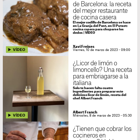
de Barcelona: la receta
del mejor restaurante
de cocina casera
El mejor codillo de Barcelona se hace
en La Granja del Pont, en El Putxet:
cocina casera para chuparse los
dedos | VÍDEO
Xavi Freixes
Viernes, 10 de marzo de 2023 - 09:00
¿Licor de limón o
limoncello? Una receta
para embriagarse a la
italiana
Solo te hacen falta cuatro
ingredientes para preparar este
delicioso licor de limón, receta del
chef Albert Franch
Albert Franch
Miércoles, 8 de marzo de 2023 - 05:30
¿Tienen que cobrar los
cocineros en