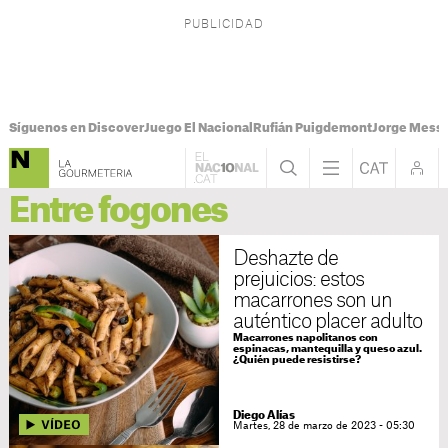
Síguenos en Discover
Juego El Nacional
Rufián Puigdemont
Jorge Messi
Entre fogones
Deshazte de
prejuicios: estos
macarrones son un
auténtico placer adulto
Macarrones napolitanos con
espinacas, mantequilla y queso azul.
¿Quién puede resistirse?
Diego Alías
Martes, 28 de marzo de 2023 - 05:30