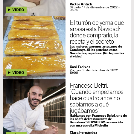
Víctor Antich
Sábado, 17 de diciembre de 2022 -
05:30
El turrón de yema que
arrasa esta Navidad:
dónde comprarlo, la
receta y el secreto
Los mejores turrones artesanos de
Catalunya. Si los pruebas estas
Navidades, repetirás. ¡No te pierdas
el vídeo!
Xavi Freixes
Viernes, 16 de diciembre de 2022 -
10:00
Francesc Beltri:
"Cuando empezamos
hace cuatro años no
sabíamos a qué
jugábamos"
Hablamos con Francesc Beltri, uno de
los chefs del restaurante de
Barcelona SLOW&LOW reconocido
con una estrella Michelín
Clara Fernández