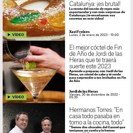
Catalunya: ¡es brutal!
La receta del roscón de reyes más
espectacular y con más sorpresas de
Catalunya: ¡te enseñamos sus
secretos en este vídeo!
Xavi Freixes
Lunes, 2 de enero de 2023 - 10:00
El mejor cóctel de Fin
de Año de Jordi de las
Heras que te traerá
suerte este 2023
Aprende a preparar, con Jordi de las
Heras, un cóctel de sake y té verde
para sorprender a tus invitados en Fin
de Año
Jordi de las Heras
Viernes, 30 de diciembre de 2022 -
05:30
Hermanos Torres: "En
casa todo pasaba en
torno a la cocina, todo"
"Somos dos chavales del Carmel que
teníamos un sueño y lo hemos