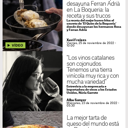
desayuna Ferran Adrià
en La Boqueria: la
receta y sus trucos
La receta del mejor huevo frito: el
secreto de 'El Quim de la Boqueria'
donde desayunan los hermanos Roca
y Ferran Adrià
Xavi Freixes
Viernes, 25 de noviembre de 2022 -
10:00
"Los vinos catalanes
son cojonudos.
Tenemos una tierra
vinícola muy rica y con
mucha variedad"
Entrevista a la empresaria e
importadora de vinos a los Estados
Unidos, Núria Garrote
Alba Sunyer
Miércoles, 23 de noviembre de 2022 -
05:30
La mejor tarta de
queso del mundo está