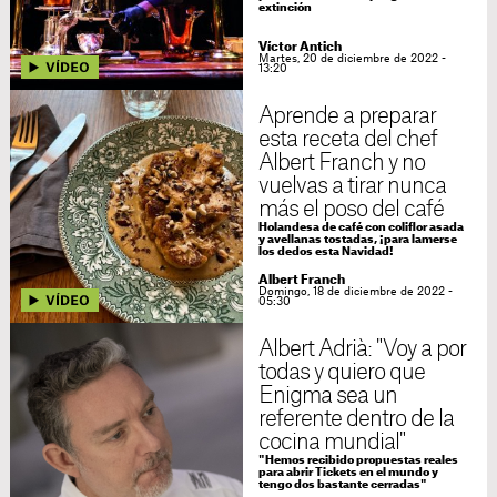
extinción
Víctor Antich
Martes, 20 de diciembre de 2022 -
13:20
Aprende a preparar
esta receta del chef
Albert Franch y no
vuelvas a tirar nunca
más el poso del café
Holandesa de café con coliflor asada
y avellanas tostadas, ¡para lamerse
los dedos esta Navidad!
Albert Franch
Domingo, 18 de diciembre de 2022 -
05:30
Albert Adrià: "Voy a por
todas y quiero que
Enigma sea un
referente dentro de la
cocina mundial"
"Hemos recibido propuestas reales
para abrir Tickets en el mundo y
tengo dos bastante cerradas"