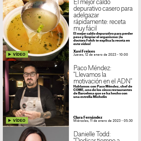
El mejor caldo
depurativo casero para
adelgazar
rápidamente: receta
muy fácil
El mejor caldo depurativo para perder
peso y limpiar el organismo: ¡la
doctora Folch te explica la receta en
este vídeo!
Xavi Freixes
Jueves, 12 de enero de 2023 - 10:00
Paco Méndez:
"Llevamos la
motivación en el ADN"
Hablamos con Paco Méndez, chef de
COME, uno de los cinco restaurantes
de Barcelona que se ha hecho con
una estrella Michelín
Clara Fernández
Miércoles, 11 de enero de 2023 - 05:30
Danielle Todd:
"Dedicar tiempo a