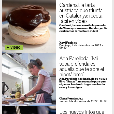
Cardenal, la tarta
austríaca que triunfa
en Catalunya: receta
fácil en vídeo
Cardenal, la tarta estrella importada
de Viena que arrasa en Catalunya: ¡te
explicamos la receta en vídeo!
Xavi Freixes
Domingo, 4 de diciembre de 2022 -
09:30
Ada Parellada: "Mi
sopa preferida es
aquella que te abre el
hipotálamo"
Ada Parellada nos habla de su nuevo
libro "Sopas", un recetario para que
sigamos haciendo hogar con los de
casa y los amigos
Clara Fernández
Jueves, 1 de diciembre de 2022 - 05:30
Los huevos fritos que