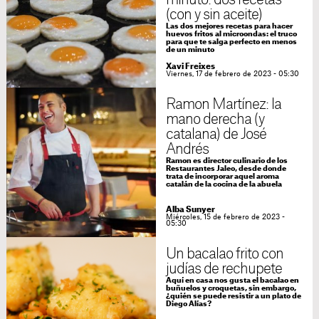
(con y sin aceite)
Las dos mejores recetas para hacer
huevos fritos al microondas: el truco
para que te salga perfecto en menos
de un minuto
Xavi Freixes
Viernes, 17 de febrero de 2023 - 05:30
Ramon Martínez: la
mano derecha (y
catalana) de José
Andrés
Ramon es director culinario de los
Restaurantes Jaleo, desde donde
trata de incorporar aquel aroma
catalán de la cocina de la abuela
Alba Sunyer
Miércoles, 15 de febrero de 2023 -
05:30
Un bacalao frito con
judías de rechupete
Aquí en casa nos gusta el bacalao en
buñuelos y croquetas, sin embargo,
¿quién se puede resistir a un plato de
Diego Alías?