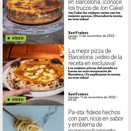
en Barcelona: ¡conoce
los trucos de Jon Cake!
Jon Cake: las mejores tartas con los
mejores quesos. ¡Descubre la receta
en este vídeo!
Xavi Freixes
Jueves, 17 de noviembre de 2022 -
10:00
La mejor pizza de
Barcelona: ¡vídeo de la
receta en exclusiva!
Las mejores pizzas del mundo se
hacen en este restaurante de
Barcelona. ¡Te explicamos la receta
en este vídeo!
Xavi Freixes
Viernes, 11 de noviembre de 2022 -
05:30
Pa-sta: fideos hechos
con pan, ricos en sabor
y emblema de
reaprovechamiento