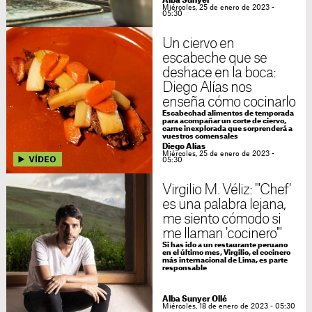
Alba Sunyer
Miércoles, 25 de enero de 2023 -
05:30
Un ciervo en
escabeche que se
deshace en la boca:
Diego Alías nos
enseña cómo cocinarlo
Escabechad alimentos de temporada
para acompañar un corte de ciervo,
carne inexplorada que sorprenderá a
vuestros comensales
Diego Alías
Miércoles, 25 de enero de 2023 -
05:30
Virgilio M. Véliz: "'Chef'
es una palabra lejana,
me siento cómodo si
me llaman 'cocinero'"
Si has ido a un restaurante peruano
en el último mes, Virgilio, el cocinero
más internacional de Lima, es parte
responsable
Alba Sunyer Ollé
Miércoles, 18 de enero de 2023 - 05:30