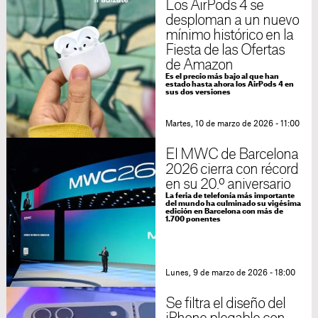
Los AirPods 4 se
desploman a un nuevo
mínimo histórico en la
Fiesta de las Ofertas
de Amazon
Es el precio más bajo al que han
estado hasta ahora los AirPods 4 en
sus dos versiones
Martes, 10 de marzo de 2026 - 11:00
El MWC de Barcelona
2026 cierra con récord
en su 20.º aniversario
La feria de telefonía más importante
del mundo ha culminado su vigésima
edición en Barcelona con más de
1.700 ponentes
Lunes, 9 de marzo de 2026 - 18:00
Se filtra el diseño del