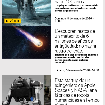
hace 400 años
Las playas de Dorset han amanecido
con un barco armado desenterrado
por los arqueólogos
Domingo, 8 de marzo de 2026 -
15:00
Descubren restos de
un meteorito de 6
millones de años de
antigüedad: no hay ni
rastro del cráter
El hallazgo se ha producido en Brasil
y revela una serie de cristales
pertenecientes a un antiguo
meteorito
Sábado, 7 de marzo de 2026 - 14:00
Esta startup de un
exingeniero de Apple,
SpaceX y NASA llena
fábricas de robots
humanoides en tiempo