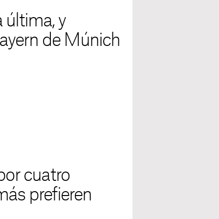
 última, y
 Bayern de Múnich
por cuatro
más prefieren