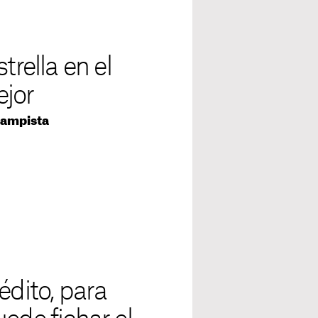
trella en el
jor
campista
édito, para