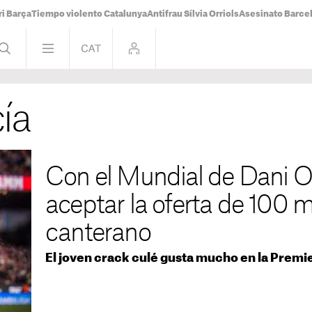
i Barça
Tiempo violento Catalunya
Antifrau Sílvia Orriols
Asesinato Barce
ía
Con el Mundial de Dani O
aceptar la oferta de 100 mi
canterano
El joven crack culé gusta mucho en la Premi