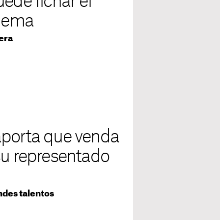
ede fichar el
blema
era
aporta que venda
su representado
l
ndes talentos