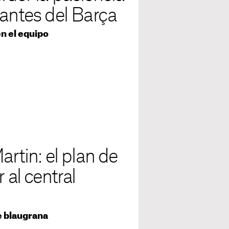
 antes del Barça
en el equipo
artin: el plan de
 al central
de blaugrana