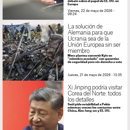
debate sobre el papel de EE. UU. en
Europa
Viernes, 22 de mayo de 2026 -
09:24
La solución de
Alemania para que
Ucrania sea de la
Unión Europea sin ser
miembro
Merz plantea convertir Kyiv en
"miembro asociado" con garantías
de seguridad pero sin derecho a voto
Jueves, 21 de mayo de 2026 - 13:35
Xi Jinping podría visitar
Corea del Norte: todos
los detalles
Seúl pide estabilidad a Pekín
mientras crecen los contactos entre
China, Kim Jong-un y EE. UU.