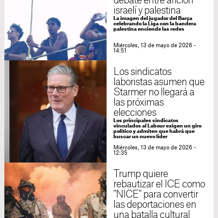
debate entre afición
israelí y palestina
La imagen del jugador del Barça
celebrando la Liga con la bandera
palestina enciende las redes
Miércoles, 13 de mayo de 2026 -
14:51
Los sindicatos
laboristas asumen que
Starmer no llegará a
las próximas
elecciones
Los principales sindicatos
vinculados al Labour exigen un giro
político y admiten que habrá que
buscar un nuevo líder
Miércoles, 13 de mayo de 2026 -
12:35
Trump quiere
rebautizar el ICE como
"NICE" para convertir
las deportaciones en
una batalla cultural