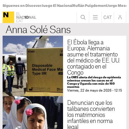
Síguenos en Discover
Juego El Nacional
Rufián Puigdemont
Jorge Messi
Anna Solé Sans
El Ébola llega a
Europa: Alemania
asume el tratamiento
del médico de EE. UU.
contagiado en el
Congo
La OMS alerta del riesgo de epidemia
mientras crecen los casos en el
Congo y Uganda con más de 160
muertos
Viernes, 22 de mayo de 2026 - 12:15
Denuncian que los
talibanes convierten
los matrimonios
infantiles en norma
legal