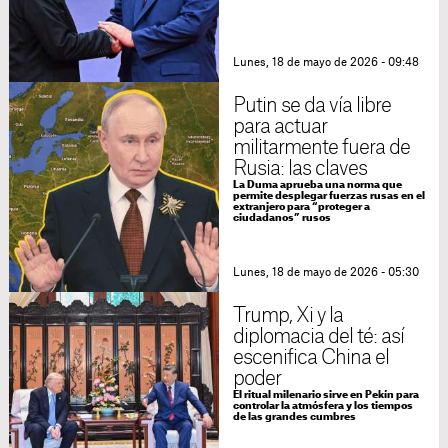
Lunes, 18 de mayo de 2026 - 09:48
Putin se da vía libre
para actuar
militarmente fuera de
Rusia: las claves
La Duma aprueba una norma que
permite desplegar fuerzas rusas en el
extranjero para “proteger a
ciudadanos” rusos
Lunes, 18 de mayo de 2026 - 05:30
Trump, Xi y la
diplomacia del té: así
escenifica China el
poder
El ritual milenario sirve en Pekín para
controlar la atmósfera y los tiempos
de las grandes cumbres