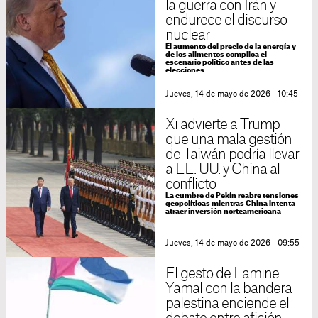
la guerra con Irán y
endurece el discurso
nuclear
El aumento del precio de la energía y
de los alimentos complica el
escenario político antes de las
elecciones
Jueves, 14 de mayo de 2026 - 10:45
Xi advierte a Trump
que una mala gestión
de Taiwán podría llevar
a EE. UU. y China al
conflicto
La cumbre de Pekín reabre tensiones
geopolíticas mientras China intenta
atraer inversión norteamericana
Jueves, 14 de mayo de 2026 - 09:55
El gesto de Lamine
Yamal con la bandera
palestina enciende el