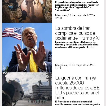
El presidente impulsa un cambio de
nombre con doble sentido: “nice” en
inglés significa “agradable” o
“simpático”
Miércoles, 13 de mayo de 2026 -
12:08
La sombra de Irán
complica el pulso de
poder entre Trump y Xi
La crisis energética, el bloqueo de
Ormuz y la falta de una victoria clara
erosionan el liderazgo de EE. UU.
Miércoles, 13 de mayo de 2026 -
11:19
La guerra con Irán ya
cuesta 25.000
millones de euros a EE.
UU. y puede superar el
billón
El Pentágono eleva el coste del
conflicto mientras la crisis energética