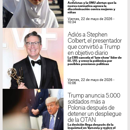
Activistas y la ONU alertan que la
nueva normativa agrava la
discriminación contra mujeres y
niñas
Viernes, 22 de mayo de 2026 -
10:34
Adiós a Stephen
Colbert, el presentador
que convirtió a Trump
en objetivo diario
La CBS cancela el 'late show' líder de
EE. UU. y crece la polémica por
posibles presiones políticas
Viernes, 22 de mayo de 2026 -
10:06
Trump anuncia 5.000
soldados más a
Polonia después de
detener un despliegue
de la OTAN
La decisión llega después de la
inquietud en Varsovia y reabre el