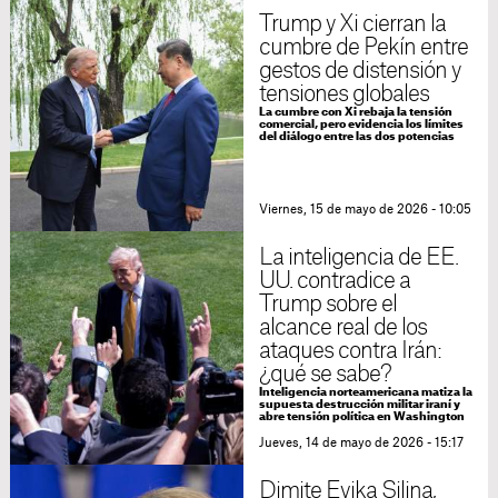
Trump y Xi cierran la
cumbre de Pekín entre
gestos de distensión y
tensiones globales
La cumbre con Xi rebaja la tensión
comercial, pero evidencia los límites
del diálogo entre las dos potencias
Viernes, 15 de mayo de 2026 - 10:05
La inteligencia de EE.
UU. contradice a
Trump sobre el
alcance real de los
ataques contra Irán:
¿qué se sabe?
Inteligencia norteamericana matiza la
supuesta destrucción militar iraní y
abre tensión política en Washington
Jueves, 14 de mayo de 2026 - 15:17
Dimite Evika Siliņa,