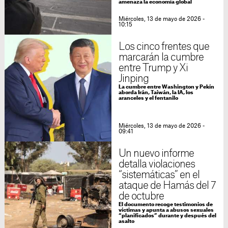
amenaza la economía global
Miércoles, 13 de mayo de 2026 -
10:15
Los cinco frentes que
marcarán la cumbre
entre Trump y Xi
Jinping
La cumbre entre Washington y Pekín
aborda Irán, Taiwán, la IA, los
aranceles y el fentanilo
Miércoles, 13 de mayo de 2026 -
09:41
Un nuevo informe
detalla violaciones
“sistemáticas” en el
ataque de Hamás del 7
de octubre
El documento recoge testimonios de
víctimas y apunta a abusos sexuales
“planificados” durante y después del
asalto