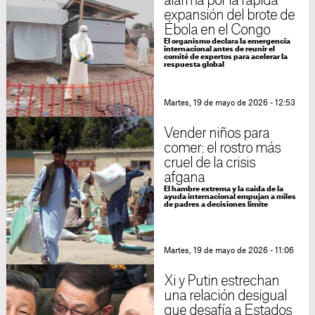
alarma por la rápida
expansión del brote de
Ébola en el Congo
El organismo declara la emergencia
internacional antes de reunir el
comité de expertos para acelerar la
respuesta global
Martes, 19 de mayo de 2026 - 12:53
Vender niños para
comer: el rostro más
cruel de la crisis
afgana
El hambre extrema y la caída de la
ayuda internacional empujan a miles
de padres a decisiones límite
Martes, 19 de mayo de 2026 - 11:06
Xi y Putin estrechan
una relación desigual
que desafía a Estados