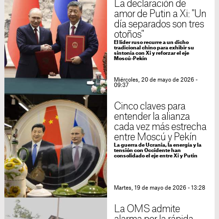
La declaración de
amor de Putin a Xi: "Un
día separados son tres
otoños"
El líder ruso recurre a un dicho
tradicional chino para exhibir su
sintonía con Xi y reforzar el eje
Moscú-Pekín
Miércoles, 20 de mayo de 2026 -
09:37
Cinco claves para
entender la alianza
cada vez más estrecha
entre Moscú y Pekín
La guerra de Ucrania, la energía y la
tensión con Occidente han
consolidado el eje entre Xi y Putin
Martes, 19 de mayo de 2026 - 13:28
La OMS admite