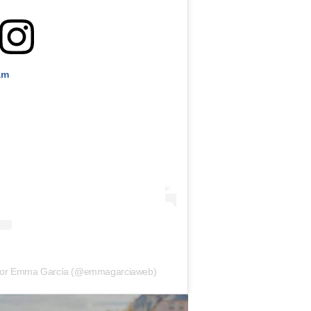
am
 por Emma García (@emmagarciaweb)