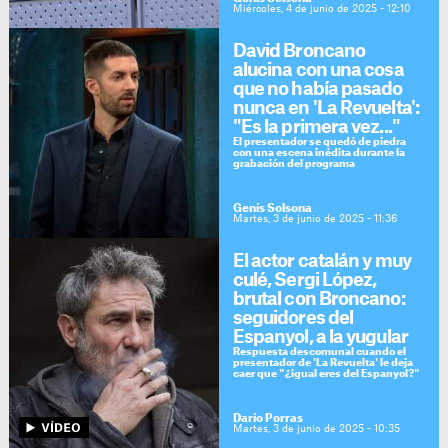
Miércoles, 4 de junio de 2025 - 12:10
David Broncano
alucina con una cosa
que no había pasado
nunca en 'La Revuelta':
"Es la primera vez..."
El presentador se quedó de piedra
con una escena inédita durante la
grabación del programa
Genís Solsona
Martes, 3 de junio de 2025 - 11:36
El actor catalán y muy
culé, Sergi López,
brutal con Broncano:
seguidores del
Espanyol, a la yugular
Respuesta descomunal cuando el
presentador de 'La Revuelta' le deja
caer que "¿igual eres del Espanyol?"
Darío Porras
Martes, 3 de junio de 2025 - 10:35