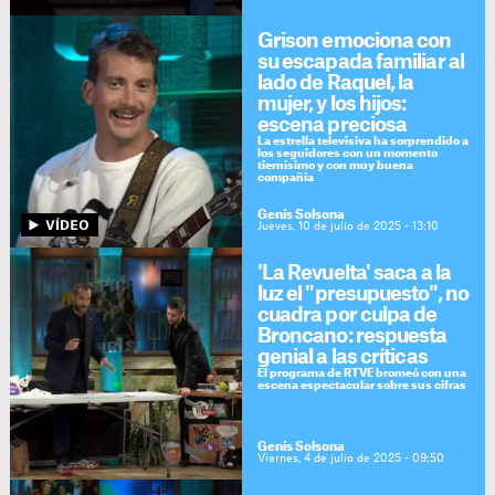
Grison emociona con
su escapada familiar al
lado de Raquel, la
mujer, y los hijos:
escena preciosa
La estrella televisiva ha sorprendido a
los seguidores con un momento
tiernísimo y con muy buena
compañía
Genís Solsona
Jueves, 10 de julio de 2025 - 13:10
'La Revuelta' saca a la
luz el "presupuesto", no
cuadra por culpa de
Broncano: respuesta
genial a las críticas
El programa de RTVE bromeó con una
escena espectacular sobre sus cifras
Genís Solsona
Viernes, 4 de julio de 2025 - 09:50