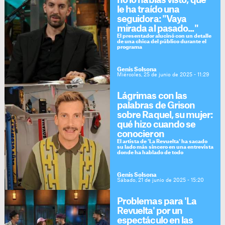
no lo habías visto, qué
le ha traído una
seguidora: "Vaya
mirada al pasado..."
El presentador alucinó con un detalle
de una chica del público durante el
programa
Genís Solsona
Miércoles, 25 de junio de 2025 - 11:29
Lágrimas con las
palabras de Grison
sobre Raquel, su mujer:
qué hizo cuando se
conocieron
El artista de 'La Revuelta' ha sacado
su lado más sincero en una entrevista
donde ha hablado de todo
Genís Solsona
Sábado, 21 de junio de 2025 - 15:20
Problemas para 'La
Revuelta' por un
espectáculo en las