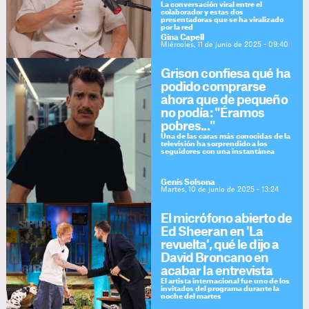
La conversación viral entre el
colaborador y estas dos
presentadoras que se ha viralizado
por la red
Gina Capell
Miércoles, 11 de junio de 2025 - 09:40
Grison confiesa qué ha
podido comprarse
ahora que de pequeño
no podía: "Éramos
pobres..."
Una de las caras más conocidas de la
televisión ha sorprendido a los
seguidores con una instantánea
Genís Solsona
Martes, 10 de junio de 2025 - 13:24
El micrófono abierto de
Ed Sheeran en 'La
revuelta', qué le dijo a
David Broncano en
acabar la entrevista
El artista internacional fue uno de los
invitados del programa durante la
noche del martes