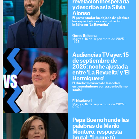
revelación inesperada
y describe así a Silvia
Alonso
El presentador ha dejado de piedra a
los espectadores con un hecho
inédito en 'La Revuelta'
Genís Solsona
Martes, 16 de septiembre de 2025 -
11:36
Audiencias TV ayer, 15
de septiembre de
2025: noche ajustada
entre 'La Revuelta' y 'El
Hormiguero'
El duelo televisivo de la noche:
entretenimiento contra periodismo
social
El Nacional
Martes, 16 de septiembre de 2025 -
09:04
Pepa Bueno hunde las
palabras de Mariló
Montero, respuesta
brutal: "Lo que tú