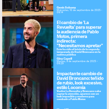
Genís Solsona
Miércoles, 10 de septiembre de 2025 -
09:14
El cambio de 'La
Revuelta' para superar
la audiencia de Pablo
Motos, primera
indirecta:
"Necesitamos apretar"
Este ha sido el inicio de la segunda
temporada de David Broncano en la
cadena pública
Gina Capell
Martes, 9 de septiembre de 2025 -
09:29
Impactante cambio de
David Broncano: teñido
de rubio, look excesivo,
estilo Locomía
Vuelve La Revuelta y Broncano sabe
captar la atención, aparece con un
look imposible y moderno para
combatir a Pablo Motos