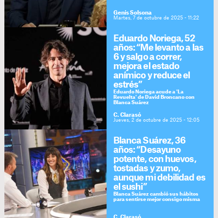
Genís Solsona
Martes, 7 de octubre de 2025 - 11:22
Eduardo Noriega, 52
años: “Me levanto a las
6 y salgo a correr,
mejora el estado
anímico y reduce el
estrés”
Eduardo Noriega acude a 'La
Revuelta' de David Broncano con
Blanca Suárez
C. Clarasó
Jueves, 2 de octubre de 2025 - 12:05
Blanca Suárez, 36
años: “Desayuno
potente, con huevos,
tostadas y zumo,
aunque mi debilidad es
el sushi”
Blanca Suárez cambió sus hábitos
para sentirse mejor consigo misma
C. Clarasó