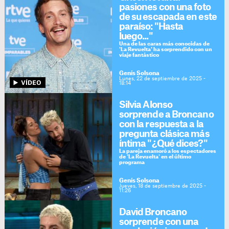
pasiones con una foto
de su escapada en este
paraíso: "Hasta
luego..."
Una de las caras más conocidas de
'La Revuelta' ha sorprendido con un
viaje fantástico
Genís Solsona
Lunes, 22 de septiembre de 2025 -
18:14
Silvia Alonso
sorprende a Broncano
con la respuesta a la
pregunta clásica más
íntima "¿Qué dices?"
La pareja enamoró a los espectadores
de 'La Revuelta' en el último
programa
Genís Solsona
Jueves, 18 de septiembre de 2025 -
11:26
David Broncano
sorprende con una