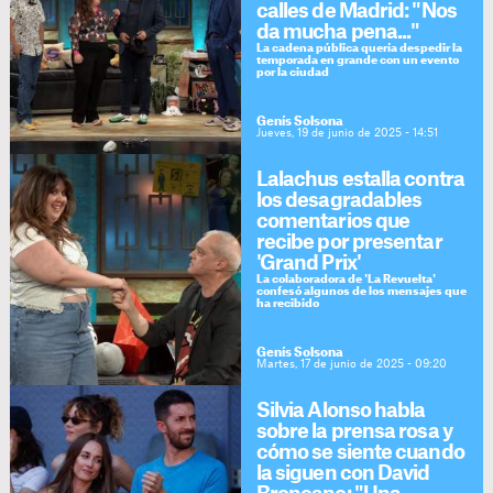
calles de Madrid: "Nos
da mucha pena..."
La cadena pública quería despedir la
temporada en grande con un evento
por la ciudad
Genís Solsona
Jueves, 19 de junio de 2025 - 14:51
Lalachus estalla contra
los desagradables
comentarios que
recibe por presentar
'Grand Prix'
La colaboradora de 'La Revuelta'
confesó algunos de los mensajes que
ha recibido
Genís Solsona
Martes, 17 de junio de 2025 - 09:20
Silvia Alonso habla
sobre la prensa rosa y
cómo se siente cuando
la siguen con David