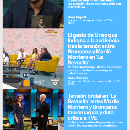
El presentador ha comentado la
repercusión de su conversación con
la televisiva
Gina Capell
Jueves, 11 de septiembre de 2025 -
11:20
El gesto de Griso que
indigna a la audiencia
tras la tensión entre
Broncano y Mariló
Montero en 'La
Revuelta'
En 'Espejo público', después del pim-
pam-pum entre Broncano y su
colaboradora
Darío Porras
Miércoles, 10 de septiembre de 2025 -
17:43
Tensión brutal en 'La
Revuelta' entre Mariló
Montero y Broncano:
tauromaquia y dura
crítica a TVE
El debate entre los dos presentadores
dejó a los espectadores de piedra