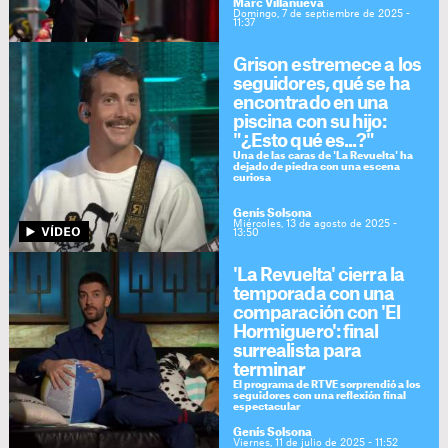
Marc Villanueva
Domingo, 7 de septiembre de 2025 -
11:37
Grison estremece a los
seguidores, qué se ha
encontrado en una
piscina con su hijo:
"¿Esto qué es...?"
Una de las caras de 'La Revuelta' ha
dejado de piedra con una escena
curiosa
Genís Solsona
Miércoles, 13 de agosto de 2025 -
13:50
'La Revuelta' cierra la
temporada con una
comparación con 'El
Hormiguero': final
surrealista para
terminar
El programa de RTVE sorprendió a los
seguidores con una reflexión final
espectacular
Genís Solsona
Viernes, 11 de julio de 2025 - 11:52