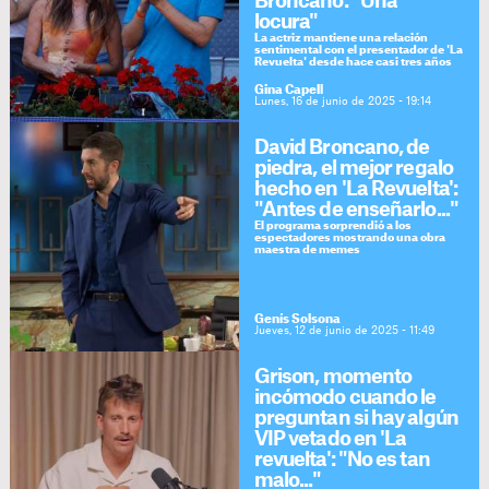
Broncano: "Una
locura"
La actriz mantiene una relación
sentimental con el presentador de 'La
Revuelta' desde hace casi tres años
Gina Capell
Lunes, 16 de junio de 2025 - 19:14
David Broncano, de
piedra, el mejor regalo
hecho en 'La Revuelta':
"Antes de enseñarlo..."
El programa sorprendió a los
espectadores mostrando una obra
maestra de memes
Genís Solsona
Jueves, 12 de junio de 2025 - 11:49
Grison, momento
incómodo cuando le
preguntan si hay algún
VIP vetado en 'La
revuelta': "No es tan
malo..."