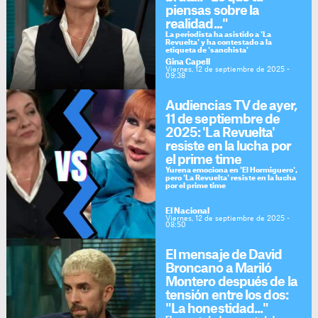
piensas sobre la
realidad..."
La periodista ha asistido a 'La
Revuelta' y ha contestado a la
etiqueta de 'sanchista'
Gina Capell
Viernes, 12 de septiembre de 2025 -
09:38
Audiencias TV de ayer,
11 de septiembre de
2025: 'La Revuelta'
resiste en la lucha por
el prime time
Yurena emociona en 'El Hormiguero',
pero 'La Revuelta' resiste en la lucha
por el prime time
El Nacional
Viernes, 12 de septiembre de 2025 -
08:50
El mensaje de David
Broncano a Mariló
Montero después de la
tensión entre los dos:
"La honestidad..."