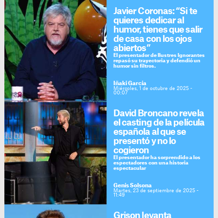
Javier Coronas: “Si te
quieres dedicar al
humor, tienes que salir
de casa con los ojos
abiertos”
El presentador de Ilustres Ignorantes
repasó su trayectoria y defendió un
humor sin filtros.
Iñaki García
Miércoles, 1 de octubre de 2025 -
00:07
David Broncano revela
el casting de la película
española al que se
presentó y no lo
cogieron
El presentador ha sorprendido a los
espectadores con una historia
espectacular
Genís Solsona
Martes, 23 de septiembre de 2025 -
11:49
Grison levanta