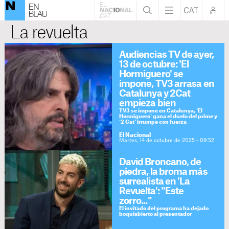
La revuelta
Audiencias TV de ayer,
13 de octubre: 'El
Hormiguero' se
impone, TV3 arrasa en
Catalunya y 2Cat
empieza bien
TV3 se impone en Catalunya, 'El
Hormiguero' gana el duelo del prime y
'2 Cat' irrumpe con fuerza
El Nacional
Martes, 14 de octubre de 2025 - 09:52
David Broncano, de
piedra, la broma más
surrealista en 'La
Revuelta': "Este
zorro..."
El invitado del programa ha dejado
boquiabierto al presentador