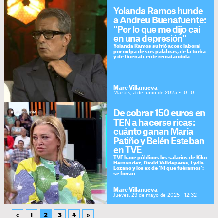
Yolanda Ramos hunde
a Andreu Buenafuente:
"Por lo que me dijo caí
en una depresión"
Yolanda Ramos sufrió acoso laboral
por culpa de sus palabras, de la turba
y de Buenafuente rematándola
Marc Villanueva
Martes, 3 de junio de 2025 - 10:10
De cobrar 150 euros en
TEN a hacerse ricas:
cuánto ganan María
Patiño y Belén Esteban
en TVE
TVE hace públicos los salarios de Kiko
Hernández, David Valldeperas, Lydia
Lozano y los ex de 'Ni que fuéramos':
se forran
Marc Villanueva
Jueves, 29 de mayo de 2025 - 12:32
«
1
2
3
4
»