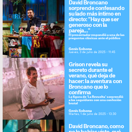
David Broncano
sorprende confesando
su lado más íntimo en
directo: "Hay que ser
generoso con la
pareja..."
El presentador respondió a una de las
preguntas clásicas ante el público
Genís Solsona
Jueves, 3 de julio de 2025 - 11:45
Grison revela su
secreto durante el
verano, qué deja de
hacer: la aventura con
Broncano que lo
confirma
La figura de 'La Revuelta' sorprendió
a los seguidores con una confesión
brutal
Genís Solsona
Martes, 1 de julio de 2025 - 13:30
David Broncano, como