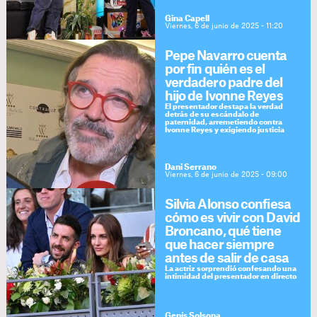
Gina Capell
Viernes, 6 de junio de 2025 - 11:20
Pepe Navarro cuenta
por fin quién es el
verdadero padre del
hijo de Ivonne Reyes
El presentador destapa la verdad
detrás de su escándalo de
paternidad, arremetiendo contra
Ivonne Reyes y exigiendo justicia
Dani Serrano
Viernes, 6 de junio de 2025 - 09:00
Silvia Alonso confiesa
cómo es vivir con David
Broncano, qué tiene
que hacer siempre
antes de salir de casa
La actriz sorprendió confesando una
intimidad del presentador en directo
Genís Solsona