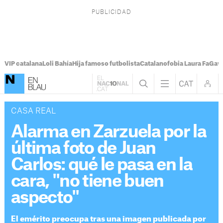
VIP catalana
Loli Bahía
Hija famoso futbolista
Catalanofobia Laura Fa
Gavi
CASA REAL
Alarma en Zarzuela por la
última foto de Juan
Carlos: qué le pasa en la
cara, "no tiene buen
aspecto"
El emérito preocupa tras una imagen publicada por