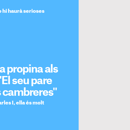
o hi haurà serioses
a propina als
"El seu pare
es cambreres"
les I, ella és molt