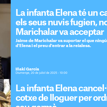
La infanta Elena té un car
els seus nuvis fugien, 
Marichalar va acceptar
Jaime de Marichalar va suportar el que ningú n
d'Elena i el preu d'entrar a la reialesa.
Iñaki García
Diumenge, 20 de juliol de 2025 - 10:00
La infanta Elena cancel·la
cotxe de lloguer per ord