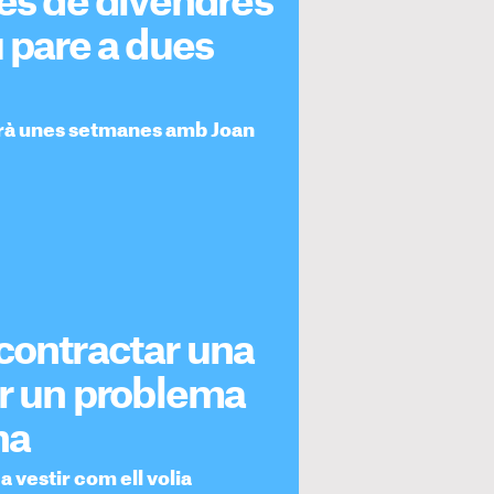
des de divendres
u pare a dues
sarà unes setmanes amb Joan
contractar una
ir un problema
na
a vestir com ell volia