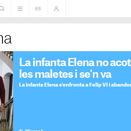
na
La infanta Elena no acot
les maletes i se'n va
La infanta Elena s'enfronta a Felip VI i aban