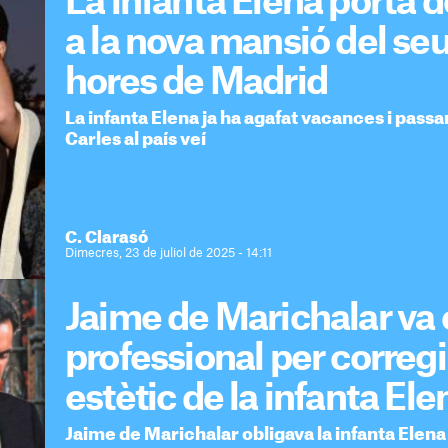
La infanta Elena porta 
a la nova mansió del se
hores de Madrid
La infanta Elena ja ha agafat vacances i pas
Carles al país veí
C. Clarasó
Dimecres, 23 de juliol de 2025 - 14:11
Jaime de Marichalar va 
professional per correg
estètic de la infanta Ele
Jaime de Marichalar obligava la infanta Elena 