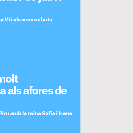
p VI i als seus nebots
molt
 als afores de
Piru amb la reina Sofia i Irene