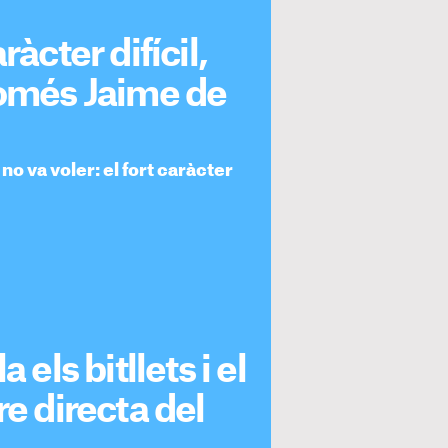
àcter difícil,
només Jaime de
o va voler: el fort caràcter
 els bitllets i el
re directa del