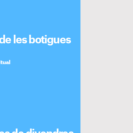
 de les botigues
itual