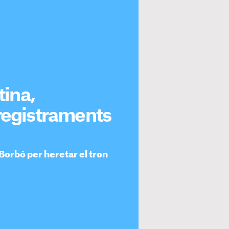
tina,
nregistraments
 Borbó per heretar el tron