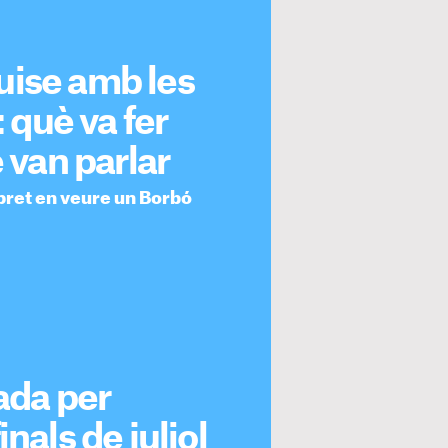
uise amb les
: què va fer
è van parlar
èrpret en veure un Borbó
cada per
nals de juliol