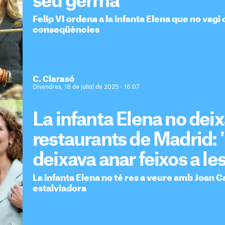
seu germà
Felip VI ordena a la infanta Elena que no vagi 
conseqüències
C. Clarasó
Divendres, 18 de juliol de 2025 - 16:07
La infanta Elena no deix
restaurants de Madrid: 
deixava anar feixos a l
La infanta Elena no té res a veure amb Joan Car
estalviadora