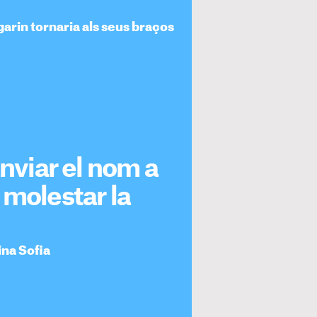
garin tornaria als seus braços
anviar el nom a
 molestar la
ina Sofia