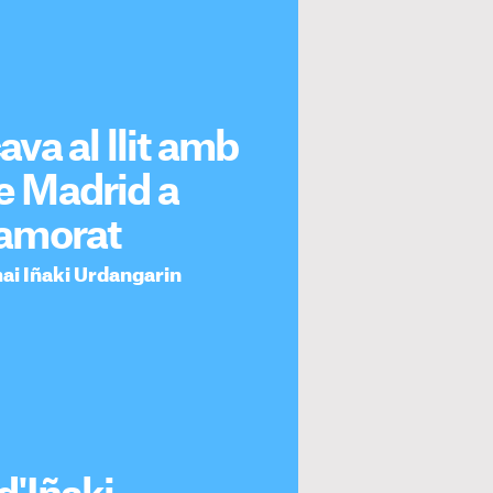
ava al llit amb
de Madrid a
amorat
mai Iñaki Urdangarin