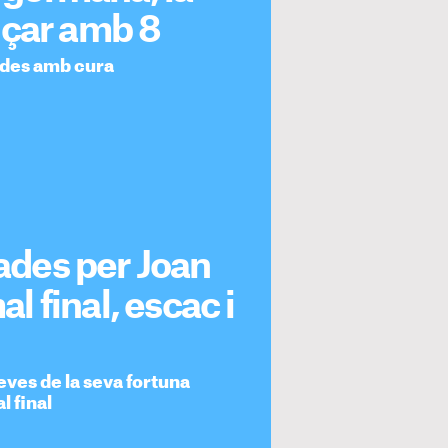
nçar amb 8
rades amb cura
tades per Joan
al final, escac i
eves de la seva fortuna
l final