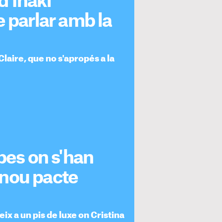
d'Iñaki
e parlar amb la
laire, que no s'apropés a la
bes on s'han
: nou pacte
ix a un pis de luxe on Cristina