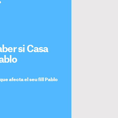
o
aber si Casa
Pablo
e afecta el seu fill Pablo