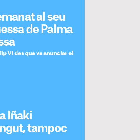
demanat al seu
uessa de Palma
ïssa
lip VI des que va anunciar el
a Iñaki
ingut, tampoc