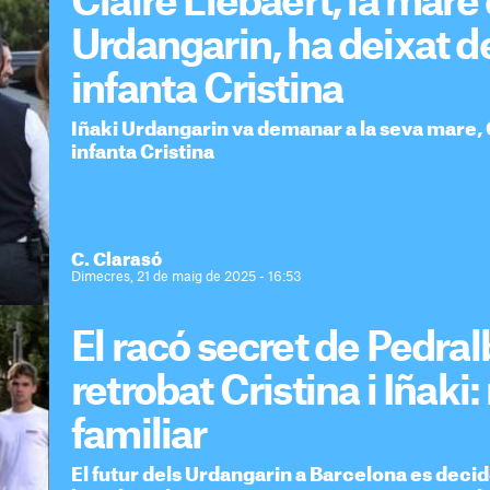
Claire Liebaert, la mare 
Urdangarin, ha deixat d
infanta Cristina
Iñaki Urdangarin va demanar a la seva mare, C
infanta Cristina
C. Clarasó
Dimecres, 21 de maig de 2025 - 16:53
El racó secret de Pedral
retrobat Cristina i Iñaki
familiar
El futur dels Urdangarin a Barcelona es decide