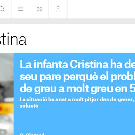
stina
La infanta Cristina ha 
seu pare perquè el pro
de greu a molt greu en 
La situació ha anat a molt pitjor des de gener,
solució