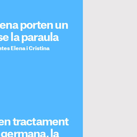
Elena porten un
se la paraula
tes Elena i Cristina
à en tractament
a germana, la