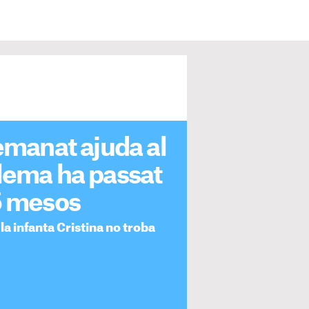
demanat ajuda al
blema ha passat
5 mesos
 la infanta Cristina no troba