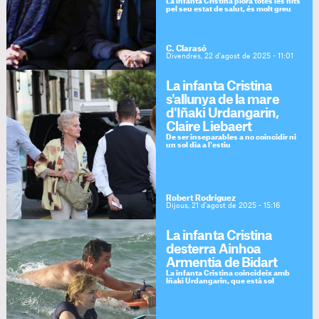
La infanta Cristina plora totes les nits
pel seu estat de salut, és molt greu
C. Clarasó
Divendres, 22 d'agost de 2025 - 11:01
La infanta Cristina
s'allunya de la mare
d'Iñaki Urdangarin,
Claire Liebaert
De ser inseparables a no coincidir ni
un sol dia a l'estiu
Robert Rodríguez
Dijous, 21 d'agost de 2025 - 15:16
La infanta Cristina
desterra Ainhoa
Armentia de Bidart
La infanta Cristina coincideix amb
Iñaki Urdangarin, que està sol