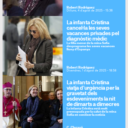
Robert Rodríguez
Dilluns, 4 d'agost de 2025 - 15:36
La infanta Cristina
cancel·la les seves
vacances privades pel
diagnòstic mèdic
La filla menor de la reina Sofia
desprograma les seves vacances
lluny d'Espanya
Robert Rodríguez
Divendres, 1 d'agost de 2025 - 18:58
La infanta Cristina
viatja d'urgència per la
gravetat dels
esdeveniments la nit
de dimarts a dimecres
La infanta Cristina està molt
preocupada per la salut de la reina
Sofia en conèixer la notícia
C. Clarasó