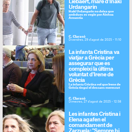
Liebaert, mare d'Iñaki
Urdangarin
Iñaki Urdangarin no deixa que
ambdues es vegin per Ainhoa
Armentia
C. Clarasó
Divendres, 29 d'agost de 2025 - 11:10
La infanta Cristina va
viatjar a Grècia per
assegurar que es
compleixi la última
voluntat d'Irene de
Grècia
La infanta Cristina vol que Irene de
Grècia tingui el descans merescut
C. Clarasó
Dimecres, 27 d'agost de 2025 - 12:58
Les infantes Cristina i
Elena agafen el
comandament de
Zarzuela: "Sempre hi