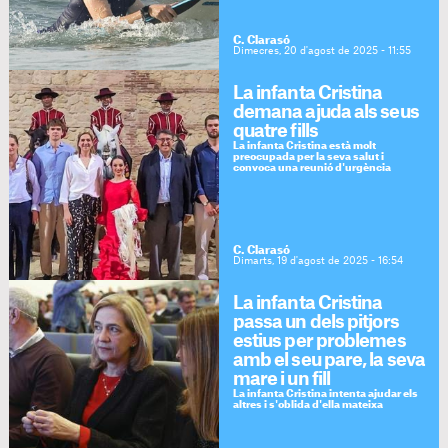
C. Clarasó
Dimecres, 20 d'agost de 2025 - 11:55
La infanta Cristina
demana ajuda als seus
quatre fills
La infanta Cristina està molt
preocupada per la seva salut i
convoca una reunió d'urgència
C. Clarasó
Dimarts, 19 d'agost de 2025 - 16:54
La infanta Cristina
passa un dels pitjors
estius per problemes
amb el seu pare, la seva
mare i un fill
La infanta Cristina intenta ajudar els
altres i s'oblida d'ella mateixa