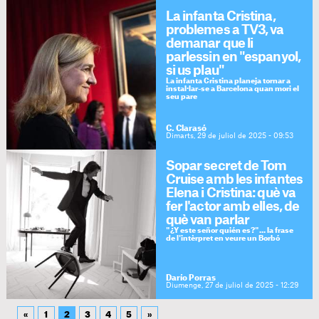
La infanta Cristina,
problemes a TV3, va
demanar que li
parlessin en "espanyol,
si us plau"
La infanta Cristina planeja tornar a
instal·lar-se a Barcelona quan mori el
seu pare
C. Clarasó
Dimarts, 29 de juliol de 2025 - 09:53
Sopar secret de Tom
Cruise amb les infantes
Elena i Cristina: què va
fer l'actor amb elles, de
què van parlar
"¿Y este señor quién es?"... la frase
de l'intèrpret en veure un Borbó
Darío Porras
Diumenge, 27 de juliol de 2025 - 12:29
«
1
2
3
4
5
»