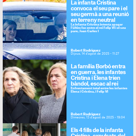
La infanta Cristina
convoca el seu pare i el
seu germà a una reunió
en terreny neutral
La infanta Cristina intenta apagar
l'últim foc entre el rei Felip VI i el seu
pare, Joan Carles I
Robert Rodríguez
Dijous, 14 d'agost de 2025 - 11:27
La família Borbó entra
en guerra, les infantes
Cristina i Elena trien
bàndol, escac al rei
Enfrontament total entre les infantes
Elena i Cristina, i Felip VI
Robert Rodríguez
Dimecres, 13 d'agost de 2025 - 19:04
Els 4 fills de la infanta