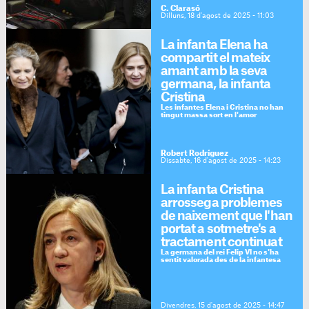
C. Clarasó
Dilluns, 18 d'agost de 2025 - 11:03
La infanta Elena ha
compartit el mateix
amant amb la seva
germana, la infanta
Cristina
Les infantes Elena i Cristina no han
tingut massa sort en l'amor
Robert Rodríguez
Dissabte, 16 d'agost de 2025 - 14:23
La infanta Cristina
arrossega problemes
de naixement que l'han
portat a sotmetre's a
tractament continuat
La germana del rei Felip VI no s'ha
sentit valorada des de la infantesa
Divendres, 15 d'agost de 2025 - 14:47