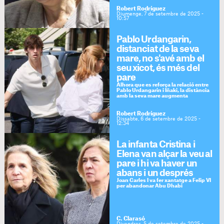
Robert Rodríguez
Diumenge, 7 de setembre de 2025 -
10:57
Pablo Urdangarin,
distanciat de la seva
mare, no s'avé amb el
seu xicot, és més del
pare
Alhora que es reforça la relació entre
Pablo Urdangarin i Iñaki, la distància
amb la seva mare augmenta
Robert Rodríguez
Dissabte, 6 de setembre de 2025 -
12:34
La infanta Cristina i
Elena van alçar la veu al
pare i hi va haver un
abans i un després
Joan Carles I va fer xantatge a Felip VI
per abandonar Abu Dhabi
C. Clarasó