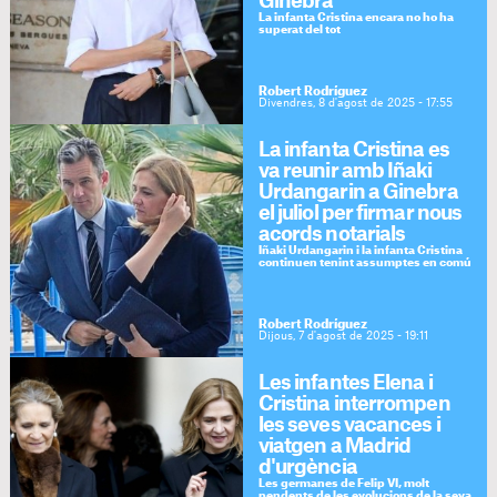
Ginebra
La infanta Cristina encara no ho ha
superat del tot
Robert Rodríguez
Divendres, 8 d'agost de 2025 - 17:55
La infanta Cristina es
va reunir amb Iñaki
Urdangarin a Ginebra
el juliol per firmar nous
acords notarials
Iñaki Urdangarin i la infanta Cristina
continuen tenint assumptes en comú
Robert Rodríguez
Dijous, 7 d'agost de 2025 - 19:11
Les infantes Elena i
Cristina interrompen
les seves vacances i
viatgen a Madrid
d'urgència
Les germanes de Felip VI, molt
pendents de les evolucions de la seva