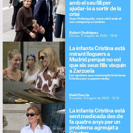
amb el seu fill per
ajudar-lo a sortir de la
crisi
Juan Urdangarin, nova crisi amb el
seu company a Londres
Robert Rodríguez
Dilluns, 11 d'agost de 2025 - 19:16
La infanta Cristina està
mirant lloguers a
Madrid perquè no vol
que els seus fills visquin
a Zarzuela
Les opcions que contempla la infanta
Cristina per a aquest estiu.
Iñaki García
Dissabte, 9 d'agost de 2025 - 12:10
La infanta Cristina està
sent medicada des de
fa quatre anys per un
problema agreujat a