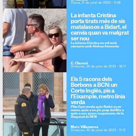
Dijous, 31 de juliol de 2025 - 11:56
La infanta Cristina
porta tirats més de sis
matalassos a Bidart, el
canvia quan va malgrat
ser nou
La infanta Cristina no vol tenir
contacte amb Ainhoa Armentia
C. Clarasó
Dimecres, 30 de juliol de 2025 - 16:17
Els 5 racons dels
Borbons a BCN: un
Corte Inglés, pis a
l'Eixample, metro línia
verda
Pilar Eyre revela quin Borbó va en
metro, quin a un pis prop del Ritz o
quin a uns grans magatzems de la
Diagonal de BCN
Marc Villanueva
Dimecres, 30 de juliol de 2025 - 11:15