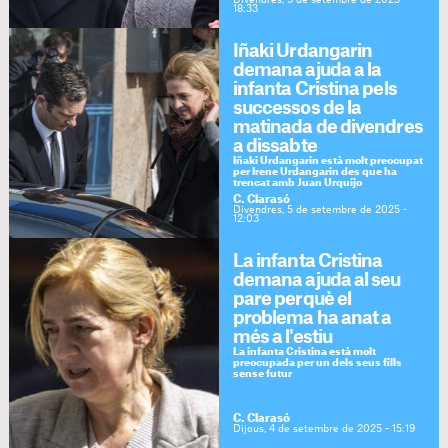
Divendres, 5 de setembre de 2025 -
18:33
Iñaki Urdangarin
demana ajuda a la
infanta Cristina pels
successos de la
matinada de divendres
a dissabte
Iñaki Urdangarin està molt preocupat
per Irene Urdangarin des que ha
trencat amb Juan Urquijo
C. Clarasó
Divendres, 5 de setembre de 2025 -
12:03
La infanta Cristina
demana ajuda al seu
pare perquè el
problema ha anat a
més a l'estiu
La infanta Cristina està molt
preocupada per un dels seus fills
sense futur
C. Clarasó
Dijous, 4 de setembre de 2025 - 15:19