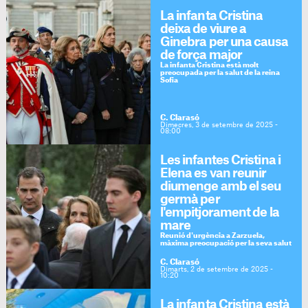
La infanta Cristina
deixa de viure a
Ginebra per una causa
de força major
La infanta Cristina està molt
preocupada per la salut de la reina
Sofia
C. Clarasó
Dimecres, 3 de setembre de 2025 -
08:00
Les infantes Cristina i
Elena es van reunir
diumenge amb el seu
germà per
l'empitjorament de la
mare
Reunió d'urgència a Zarzuela,
màxima preocupació per la seva salut
C. Clarasó
Dimarts, 2 de setembre de 2025 -
10:20
La infanta Cristina està