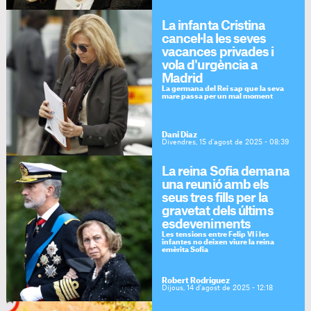
La infanta Cristina
cancel·la les seves
vacances privades i
vola d'urgència a
Madrid
La germana del Rei sap que la seva
mare passa per un mal moment
Dani Díaz
Divendres, 15 d'agost de 2025 - 08:39
La reina Sofia demana
una reunió amb els
seus tres fills per la
gravetat dels últims
esdeveniments
Les tensions entre Felip VI i les
infantes no deixen viure la reina
emèrita Sofia
Robert Rodríguez
Dijous, 14 d'agost de 2025 - 12:18