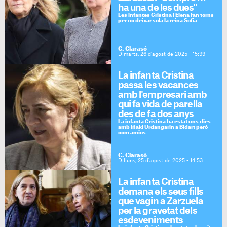
ha una de les dues"
Les infantes Cristina i Elena fan torns
per no deixar sola la reina Sofia
C. Clarasó
Dimarts, 26 d'agost de 2025 - 15:39
La infanta Cristina
passa les vacances
amb l'empresari amb
qui fa vida de parella
des de fa dos anys
La infanta Cristina ha estat uns dies
amb Iñaki Urdangarin a Bidart però
com amics
C. Clarasó
Dilluns, 25 d'agost de 2025 - 14:53
La infanta Cristina
demana els seus fills
que vagin a Zarzuela
per la gravetat dels
esdeveniments