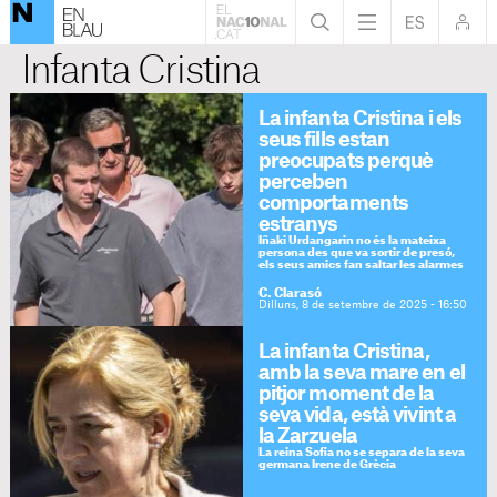
Infanta Cristina
La infanta Cristina i els
seus fills estan
preocupats perquè
perceben
comportaments
estranys
Iñaki Urdangarin no és la mateixa
persona des que va sortir de presó,
els seus amics fan saltar les alarmes
C. Clarasó
Dilluns, 8 de setembre de 2025 - 16:50
La infanta Cristina,
amb la seva mare en el
pitjor moment de la
seva vida, està vivint a
la Zarzuela
La reina Sofia no se separa de la seva
germana Irene de Grècia