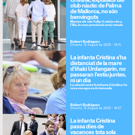
Cristina, expulsats del
club nàutic de Palma
de Mallorca, no són
benvinguts
Mentre els reis Felip i Letícia són a
l'illa, la seva presència està vetada
Robert Rodríguez
Dimarts, 12 d'agost de 2025 - 19:15
La infanta Cristina s'ha
distanciat de la mare
d'Iñaki Urdangarin, no
passaran l'estiu juntes,
ni un dia
La relació entre la infanta Cristiina i la
seva exsogra està trencada
Robert Rodríguez
Dimarts, 12 d'agost de 2025 - 18:57
La infanta Cristina
passa dies de
vacances tota sola