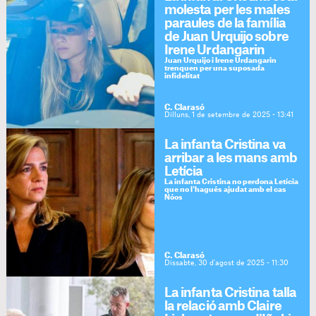
molesta per les males
paraules de la família
de Juan Urquijo sobre
Irene Urdangarin
Juan Urquijo i Irene Urdangarin
trenquen per una suposada
infidelitat
C. Clarasó
Dilluns, 1 de setembre de 2025 - 13:41
La infanta Cristina va
arribar a les mans amb
Letícia
La infanta Cristina no perdona Letícia
que no l'hagués ajudat amb el cas
Nóos
C. Clarasó
Dissabte, 30 d'agost de 2025 - 11:30
La infanta Cristina talla
la relació amb Claire