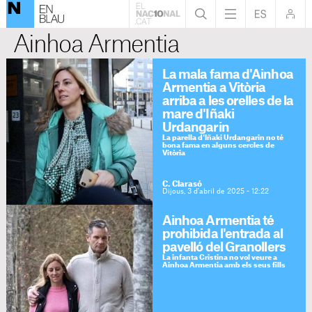
Ainhoa Armentia
La mala fama d'Ainhoa
Armentia a Vitòria
arriba a les orelles de la
mare d'Iñaki
Urdangarin
La parella d'Iñaki Urdangarin no té
bona fama en alguns cercles de
Vitòria
C. Clarasó
Dijous, 3 d'abril de 2025 - 12:22
Ainhoa Armentia té
prohibida l'entrada al
pavelló del Granollers
La infanta Cristina no vol veure a
Ainhoa Armentia amb els seus fills