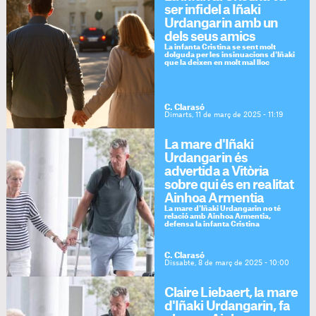
ser infidel a Iñaki
Urdangarin amb un
dels seus amics
La infanta Cristina se sent molt
dolguda per les insinuacions d'Iñaki
que la deixen en molt mal lloc
C. Clarasó
Dimarts, 11 de març de 2025 - 11:19
La mare d'Iñaki
Urdangarin és
advertida a Vitòria
sobre qui és en realitat
Ainhoa Armentia
La mare d'Iñaki Urdangarin no té
relació amb Ainhoa Armentia,
defensa la infanta Cristina
C. Clarasó
Dissabte, 8 de març de 2025 - 10:00
Claire Liebaert, la mare
d'Iñaki Urdangarin, fa