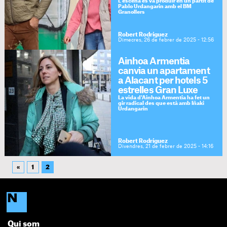
L'escena es va produir en un partit de
Pablo Urdangarin amb el BM
Granollers
Robert Rodríguez
Dimecres, 26 de febrer de 2025 - 12:56
Ainhoa Armentia
canvia un apartament
a Alacant per hotels 5
estrelles Gran Luxe
La vida d'Ainhoa Armentia ha fet un
gir radical des que està amb Iñaki
Urdangarin
Robert Rodríguez
Divendres, 21 de febrer de 2025 - 14:16
«
1
2
Qui som