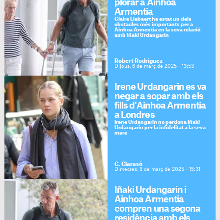
plorar a Ainhoa
Armentia
Claire Liebaert ha estat un dels
obstacles més importants per a
Ainhoa Armentia en la seva relació
amb Iñaki Urdangarin
Robert Rodríguez
Dijous, 6 de març de 2025 - 13:53
Irene Urdangarin es va
negar a sopar amb els
fills d'Ainhoa Armentia
a Londres
Irene Urdangarin no perdona Iñaki
Urdangarin per la infidelitat a la seva
mare
C. Clarasó
Dimecres, 5 de març de 2025 - 15:31
Iñaki Urdangarin i
Ainhoa Armentia
compren una segona
residència amb els