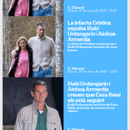
C. Clarasó
Dilluns, 31 de març de 2025 - 17:02
La infanta Cristina
expulsa Iñaki
Urdangarin i Ainhoa
Armentia
La infanta Cristina va pensar que
Iñaki Urdangarin tornaria als seus
braços
C. Clarasó
Dilluns, 24 de març de 2025 - 13:53
Iñaki Urdangarin i
Ainhoa Armentia
creuen que Casa Reial
els està seguint
Iñaki Urdangarin està fart de Casa
Reial, amenaça de trencar el seu
silenci
C. Clarasó