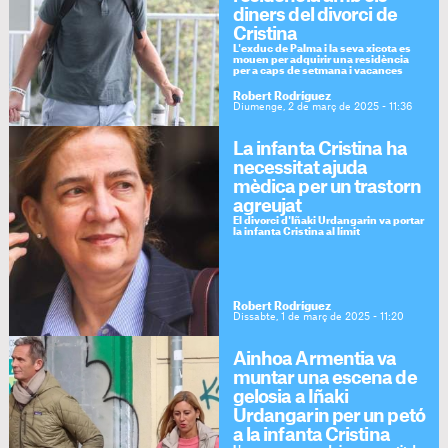
diners del divorci de
Cristina
L'exduc de Palma i la seva xicota es
mouen per adquirir una residència
per a caps de setmana i vacances
Robert Rodríguez
Diumenge, 2 de març de 2025 - 11:36
La infanta Cristina ha
necessitat ajuda
mèdica per un trastorn
agreujat
El divorci d'Iñaki Urdangarin va portar
la infanta Cristina al límit
Robert Rodríguez
Dissabte, 1 de març de 2025 - 11:20
Ainhoa Armentia va
muntar una escena de
gelosia a Iñaki
Urdangarin per un petó
a la infanta Cristina