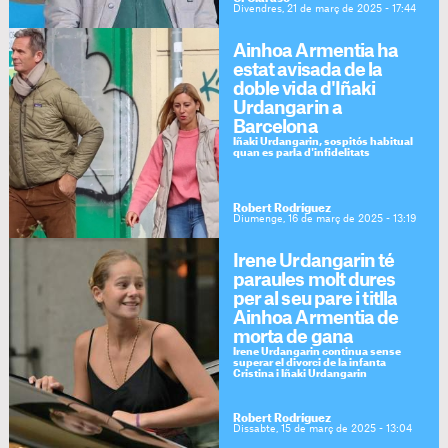
Divendres, 21 de març de 2025 - 17:44
Ainhoa Armentia ha
estat avisada de la
doble vida d'Iñaki
Urdangarin a
Barcelona
Iñaki Urdangarin, sospitós habitual
quan es parla d'infidelitats
Robert Rodríguez
Diumenge, 16 de març de 2025 - 13:19
Irene Urdangarin té
paraules molt dures
per al seu pare i titlla
Ainhoa Armentia de
morta de gana
Irene Urdangarin continua sense
superar el divorci de la infanta
Cristina i Iñaki Urdangarin
Robert Rodríguez
Dissabte, 15 de març de 2025 - 13:04