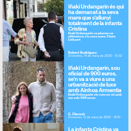
Iñaki Urdangarin és qui
ha demanat a la seva
mare que s'allunyi
totalment de la infanta
Cristina
Iñaki Urdangarin va plantar un
ultimàtum a la seva mare, Claire
Liebaert
Robert Rodríguez
Divendres, 14 de març de 2025 - 15:32
Iñaki Urdangarin, sou
oficial de 900 euros,
se'n va a viure a una
urbanització de luxe
amb Ainhoa Armentia
Iñaki Urdangarin viu com un rei amb
tan sols 900 euros
C. Clarasó
Dimecres, 12 de març de 2025 - 16:51
La infanta Cristina va