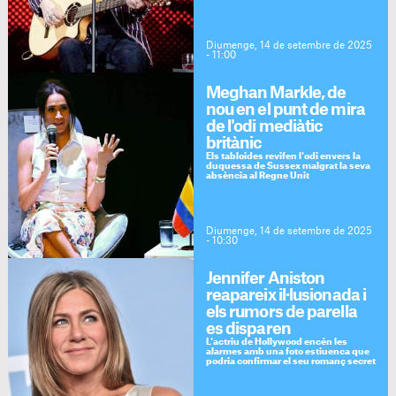
Diumenge, 14 de setembre de 2025
- 11:00
Meghan Markle, de
nou en el punt de mira
de l'odi mediàtic
britànic
Els tabloides revifen l'odi envers la
duquessa de Sussex malgrat la seva
absència al Regne Unit
Diumenge, 14 de setembre de 2025
- 10:30
Jennifer Aniston
reapareix il·lusionada i
els rumors de parella
es disparen
L'actriu de Hollywood encén les
alarmes amb una foto estiuenca que
podria confirmar el seu romanç secret