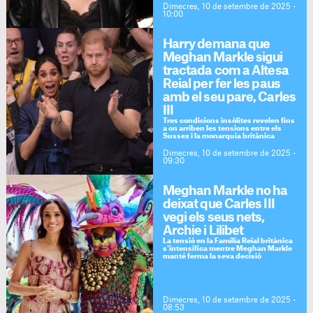
Dimecres, 10 de setembre de 2025 -
10:00
Harry demana que
Meghan Markle sigui
tractada com a Altesa
Reial per fer les paus
amb el seu pare, Carles
III
Tres condicions insòlites revelen fins
a on arriben les tensions entre els
Sussex i la monarquia britànica
Dimecres, 10 de setembre de 2025 -
09:30
Meghan Markle no ha
deixat que Carles III
vegi els seus nets,
Archie i Lilibet
La tensió en la Família Reial britànica
s'intensifica mentre Meghan Markle
manté ferma la seva decisió
Dimecres, 10 de setembre de 2025 -
08:53