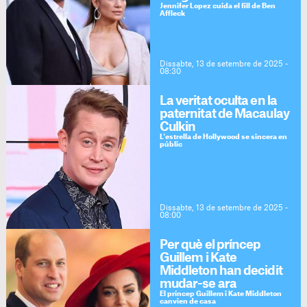
Jennifer Lopez cuida el fill de Ben
Affleck
Dissabte, 13 de setembre de 2025 -
08:30
La veritat oculta en la
paternitat de Macaulay
Culkin
L'estrella de Hollywood se sincera en
públic
Dissabte, 13 de setembre de 2025 -
08:00
Per què el príncep
Guillem i Kate
Middleton han decidit
mudar-se ara
El príncep Guillem i Kate Middleton
canvien de casa