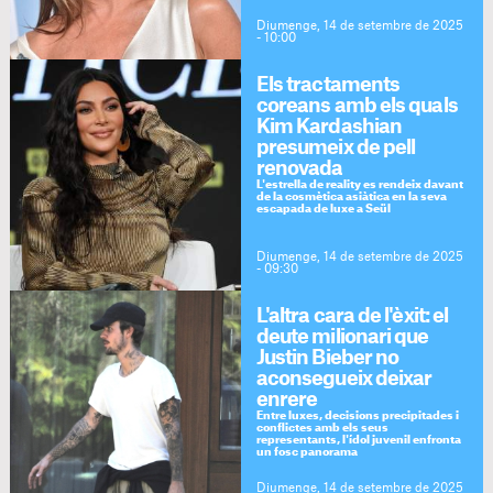
Diumenge, 14 de setembre de 2025
- 10:00
Els tractaments
coreans amb els quals
Kim Kardashian
presumeix de pell
renovada
L'estrella de reality es rendeix davant
de la cosmètica asiàtica en la seva
escapada de luxe a Seül
Diumenge, 14 de setembre de 2025
- 09:30
L'altra cara de l'èxit: el
deute milionari que
Justin Bieber no
aconsegueix deixar
enrere
Entre luxes, decisions precipitades i
conflictes amb els seus
representants, l'ídol juvenil enfronta
un fosc panorama
Diumenge, 14 de setembre de 2025