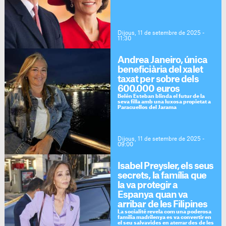
Dijous, 11 de setembre de 2025 -
11:30
Andrea Janeiro, única
beneficiària del xalet
taxat per sobre dels
600.000 euros
Belén Esteban blinda el futur de la
seva filla amb una luxosa propietat a
Paracuellos del Jarama
Dijous, 11 de setembre de 2025 -
09:00
Isabel Preysler, els seus
secrets, la família que
la va protegir a
Espanya quan va
arribar de les Filipines
La socialité revela com una poderosa
família madrilenya es va convertir en
el seu salvavides en aterrar des de les