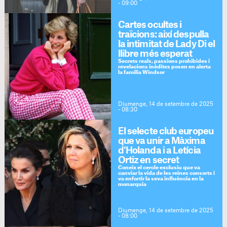
- 09:00
Cartes ocultes i
traïcions: així despulla
la intimitat de Lady Di el
llibre més esperat
Secrets reals, passions prohibides i
revelacions inèdites posen en alerta
la família Windsor
Diumenge, 14 de setembre de 2025
- 08:30
El selecte club europeu
que va unir a Màxima
d'Holanda i a Letícia
Ortiz en secret
Coneix el cercle exclusiu que va
canviar la vida de les reines consorts i
va enfortir la seva influència en la
monarquia
Diumenge, 14 de setembre de 2025
- 08:00