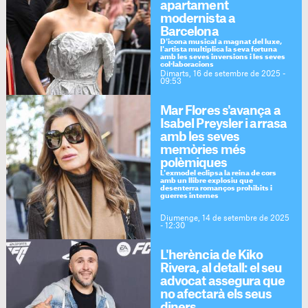
apartament
modernista a
Barcelona
D'icona musical a magnat del luxe,
l'artista multiplica la seva fortuna
amb les seves inversions i les seves
col·laboracions
Dimarts, 16 de setembre de 2025 -
09:53
Mar Flores s'avança a
Isabel Preysler i arrasa
amb les seves
memòries més
polèmiques
L'exmodel eclipsa la reina de cors
amb un llibre explosiu que
desenterra romanços prohibits i
guerres internes
Diumenge, 14 de setembre de 2025
- 12:30
L'herència de Kiko
Rivera, al detall: el seu
advocat assegura que
no afectarà els seus
diners