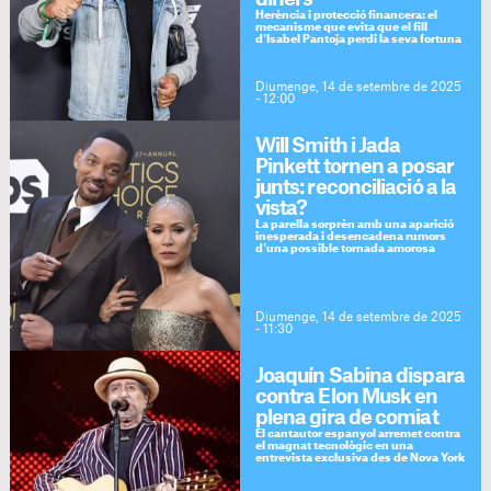
Herència i protecció financera: el
mecanisme que evita que el fill
d'Isabel Pantoja perdi la seva fortuna
Diumenge, 14 de setembre de 2025
- 12:00
Will Smith i Jada
Pinkett tornen a posar
junts: reconciliació a la
vista?
La parella sorprèn amb una aparició
inesperada i desencadena rumors
d'una possible tornada amorosa
Diumenge, 14 de setembre de 2025
- 11:30
Joaquín Sabina dispara
contra Elon Musk en
plena gira de comiat
El cantautor espanyol arremet contra
el magnat tecnològic en una
entrevista exclusiva des de Nova York