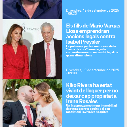
Divendres, 19 de setembre de 2025
- 09:30
Els fills de Mario Vargas
Llosa emprendran
accions legals contra
Isabel Preysler
La polèmica per les memòries de la
"reina de cors" amenaça de
convertir-se en un escàndol legal de
grans dimensions
Divendres, 19 de setembre de 2025
- 09:00
Kiko Rivera ha estat
vivint de lloguer per no
deixar cap propietat a
Irene Rosales
Un inesperat moviment immobiliari
destapa secrets ocults del seu
matrimoni i aviva les sospites