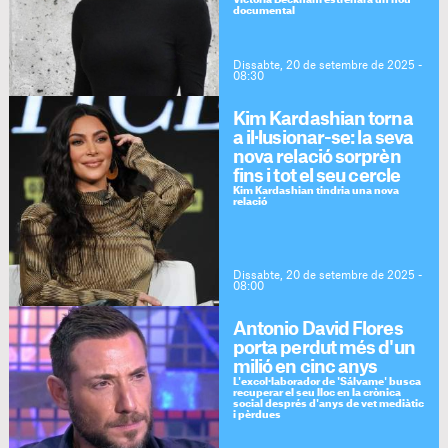
Victoria Beckham estrenarà un nou
documental
Dissabte, 20 de setembre de 2025 -
08:30
Kim Kardashian torna
a il·lusionar-se: la seva
nova relació sorprèn
fins i tot el seu cercle
Kim Kardashian tindria una nova
relació
Dissabte, 20 de setembre de 2025 -
08:00
Antonio David Flores
porta perdut més d'un
milió en cinc anys
L'excol·laborador de 'Sálvame' busca
recuperar el seu lloc en la crònica
social després d'anys de vet mediàtic
i pèrdues