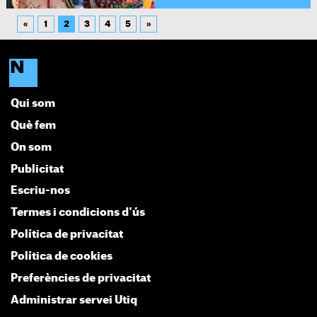
«
1
2
3
4
5
»
Qui som
Què fem
On som
Publicitat
Escriu-nos
Termes i condicions d'ús
Política de privacitat
Política de cookies
Preferències de privacitat
Administrar servei Utiq