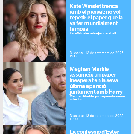
Kate Winslet trenca
amb el passat: no vol
repetir el paper que la
va fer mundialment
famosa
Kate Winslet rebutja un treball
Dissabte, 13 de setembre de 2025 -
12:00
Meghan Markle
assumeix un paper
inesperat en la seva
última aparició
juntament amb Harry
Meghan Markle, protagonista sense
voler-ho
Dissabte, 13 de setembre de 2025 -
11:00
La confessió d'Ester