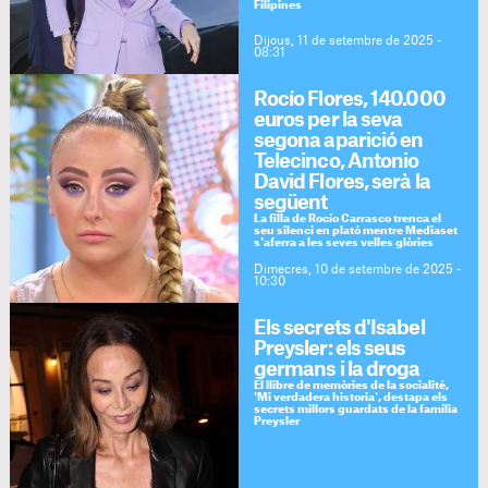
Filipines
Dijous, 11 de setembre de 2025 -
08:31
Rocío Flores, 140.000
euros per la seva
segona aparició en
Telecinco, Antonio
David Flores, serà la
següent
La filla de Rocío Carrasco trenca el
seu silenci en plató mentre Mediaset
s'aferra a les seves velles glòries
Dimecres, 10 de setembre de 2025 -
10:30
Els secrets d'Isabel
Preysler: els seus
germans i la droga
El llibre de memòries de la socialité,
'Mi verdadera historia', destapa els
secrets millors guardats de la família
Preysler