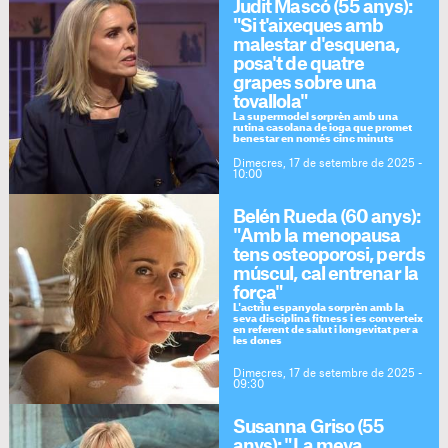
Judit Mascó (55 anys):
"Si t'aixeques amb
malestar d'esquena,
posa't de quatre
grapes sobre una
tovallola"
La supermodel sorprèn amb una
rutina casolana de ioga que promet
benestar en només cinc minuts
Dimecres, 17 de setembre de 2025 -
10:00
Belén Rueda (60 anys):
"Amb la menopausa
tens osteoporosi, perds
múscul, cal entrenar la
força"
L'actriu espanyola sorprèn amb la
seva disciplina fitness i es converteix
en referent de salut i longevitat per a
les dones
Dimecres, 17 de setembre de 2025 -
09:30
Susanna Griso (55
anys): "La meva