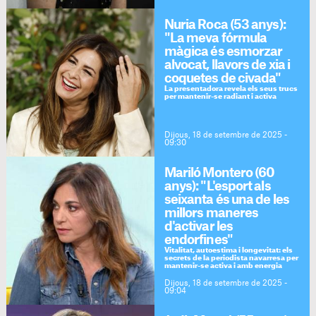
Nuria Roca (53 anys):
"La meva fórmula
màgica és esmorzar
alvocat, llavors de xia i
coquetes de civada"
La presentadora revela els seus trucs
per mantenir-se radiant i activa
Dijous, 18 de setembre de 2025 -
09:30
Mariló Montero (60
anys): "L'esport als
seixanta és una de les
millors maneres
d'activar les
endorfines"
Vitalitat, autoestima i longevitat: els
secrets de la periodista navarresa per
mantenir-se activa i amb energia
Dijous, 18 de setembre de 2025 -
09:04