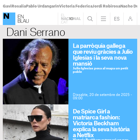
Gavi
Rosalía
Pablo Urdangarin
Victoria Federica
Jordi Robirosa
Nacho Du
Dani Serrano
La parròquia gallega
que reviu gràcies a Julio
Iglesias i la seva nova
mansió
Julio Iglesias posa al mapa un petit
poble
Dissabte, 20 de setembre de 2025 -
09:00
De Spice Girl a
matriarca fashion:
Victoria Beckham
explica la seva història
a Netflix