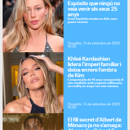
Expósito que ningú no
veia venir als seus 25
anys
Ester Expósito revela un dels seus
grans secrets
Dissabte, 13 de setembre de 2025 -
10:30
Khloé Kardashian
lidera l'imperi familiar i
deixa enrere l'ombra
de Kim
L'empresària de 41 anys conquereix el
cim mediàtic amb negocis milionaris,
un reality en auge i un nou romanç
Dissabte, 13 de setembre de 2025 -
10:00
El fill secret d'Albert de
Mònaco ja no s'amaga: