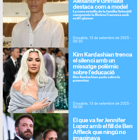
Alexandre Grimaldi
destaca com a model
La nova estrella de la família Grimaldi
conquereix la Riviera Francesa amb
estil i glamur
Dissabte, 13 de setembre de 2025 -
09:30
Kim Kardashian trenca
el silenci amb un
missatge polèmic
sobre l'educació
Kim Kardashian parla sobre la
paternitat
Dissabte, 13 de setembre de 2025 -
09:00
El que va fer Jennifer
Lopez amb el fill de Ben
Affleck que ningú no
imaginava