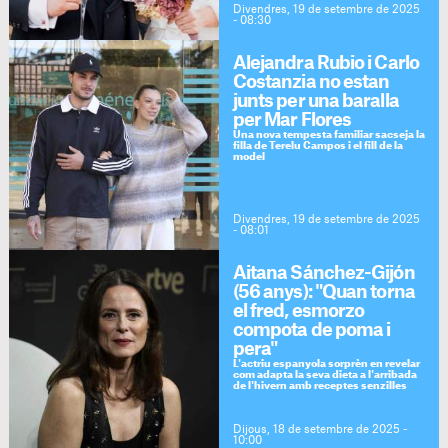
Divendres, 19 de setembre de 2025
- 08:30
Alejandra Rubio i Carlo
Costanzia no estan
junts per una baralla
per Mar Flores
Una nova tempesta familiar sacseja la
filla de Terelu Campos i el fill de la
model
Divendres, 19 de setembre de 2025
- 08:01
Aitana Sánchez-Gijón
(56 anys): "Quan torna
el fred, esmorzo
compota de poma i
pera"
L'actriu espanyola sorprèn en revelar
com adapta la seva dieta a l'arribada
de l'hivern amb receptes senzilles
Dijous, 18 de setembre de 2025 -
10:00