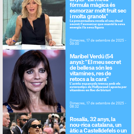
fórmula màgica és
esmorzar molt fruit sec
i molta granola"
La presentadora revela el seu ritual
secret: l'esmorzar que manté la seva
energia i la seva figura
Dimecres, 17 de setembre de 2025 -
09:00
Maribel Verdú (54
anys): "El meu secret
de bellesa són les
vitamines, res de
retocs a la cara"
L'actriu espanyola trenca amb els
estereotips de Hollywood i aposta per
vitamines en lloc de bisturí
Dimecres, 17 de setembre de 2025 -
08:32
Rosalía, 32 anys, la
nou-rica catalana, un
àtic a Castelldefels o un