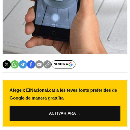
SEGUIR A
Afegeix ElNacional.cat a les teves fonts preferides de
Google de manera gratuïta
ACTIVAR ARA →